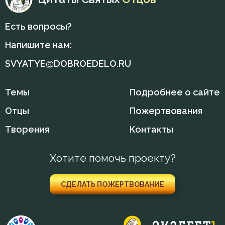
Иоанн Карпафский
Дети
Есть вопросы?
Иоанн Кассиан Римлянин
Добродетель
Напишите нам:
Иоанн Кронштадтский
SVYATYE@DOBROEDELO.RU
Духовная жизнь
Иоанн Лествичник
Душа
Темы
Подробнее о сайте
Иосиф Оптинский (Литовкин)
Отцы
Пожертвования
Еда
Исаак Сирин Ниневийский
Творения
Контакты
Заповеди
Исидор Пелусиот
Здоровье
Хотите помочь проекту?
Исихий Иерусалимский
Зло
СДЕЛАТЬ ПОЖЕРТВОВАНИЕ
Кирилл Александрийский
Искушение
Лев Оптинский (Наголкин)
Исповедь