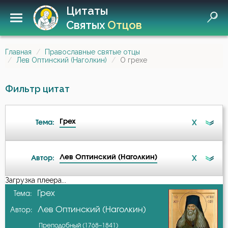
Цитаты
Святых
Отцов
Главная
Православные святые отцы
Лев Оптинский (Наголкин)
О грехе
Фильтр цитат
Грех
X
Тема:
Лев Оптинский (Наголкин)
X
Автор:
Бедность
Загрузка плеера...
А-я
Грех
Тема:
Беседа
Лев Оптинский (Наголкин)
Автор:
Авва Дорофей
Бесы
Преподобный (1768–1841)