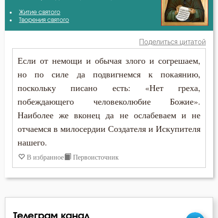
Авва Исайя (Скитский)
Житие святого
Благодарность
Творения святого
Авва Феона
Благословение
Поделиться цитатой
Амвросий Медиоланский
Если от немощи и обычая злого и согрешаем,
Ближний
но по силе да подвигнемся к покаянию,
Амвросий Оптинский (Гренков)
Блуд
поскольку писано есть: «Нет греха,
Антоний Великий
побеждающего человеколюбие Божие».
Богатство
Наиболее же вконец да не ослабеваем и не
Афанасий Великий
Болезнь
отчаемся в милосердии Создателя и Искупителя
Варсонофий Оптинский (Плиханков)
нашего.
Борьба
В избранное
Первоисточник
Василий Великий
Брак
Григорий Богослов
Вера
Григорий Великий (Двоеслов)
Власть
Телеграм канал