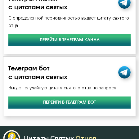
Григорий Нисский
с цитатами святых
Воздержание
С определенной периодичностью выдает цитату святого
Григорий Палама
Воля Божия
отца
Григорий Синаит
Время
ПЕРЕЙТИ В ТЕЛЕГРАМ КАНАЛ
Димитрий Ростовский
Гнев
Ерм
Гонение
Телеграм бот
Ефрем Сирин
с цитатами святых
Гордость
Выдает случайную цитату святого отца по запросу
Игнатий Брянчанинов
Гость
ПЕРЕЙТИ В ТЕЛЕГРАМ БОТ
Иероним Стридонский
Грех
Илия Екдик
Дело
Иоанн Златоуст
Цитаты Святых
Отцов
Деньги