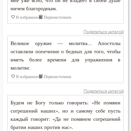
мне уже ясно, что он не владеет в своей душе
ничем благородным.
Сокрушение
В избранное
Первоисточник
Состояние души после смерти
Поделиться цитатой
Сострадание
Великое оружие — молитва... Апостолы
Сотворение мира
оставляли попечение о бедных для того, чтобы
иметь более времени для упражнения в
Спасение
молитве.
Спаситель
В избранное
Первоисточник
Сплетни
Поделиться цитатой
Будем не Богу только говорить: «Не помяни
Спокойствие
согрешений наших», но и самому себе пусть
Справедливость
каждый говорит: «Да не помянем согрешений
братии наших против нас».
Сребролюбие