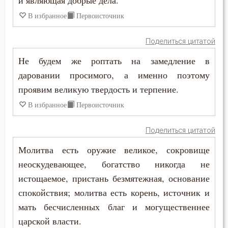
и являющая добрые дела.
Порок
В избранное
Первоисточник
Последние времена
Поделиться цитатой
Послушание
Не будем же роптать на замедление в
даровании просимого, а именно поэтому
Пост
проявим великую твердость и терпение.
Похвала
В избранное
Первоисточник
Похоть
Поделиться цитатой
Почитание Бога
Молитва есть оружие великое, сокровище
неоскудевающее, богатство никогда не
Праведность
истощаемое, пристань безмятежная, основание
спокойствия; молитва есть корень, источник и
Праздник
мать бесчисленных благ и могущественнее
Празднословие
царской власти.