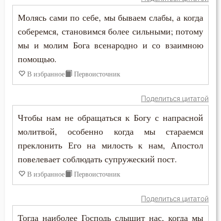
Намерение
Молясь сами по себе, мы бываем слабы, а когда
Наслаждение
соберемся, становимся более сильными; потому
мы и молим Бога всенародно и со взаимною
Насмешка
помощью.
В избранное
Первоисточник
Наставление
Начальство
Поделиться цитатой
Чтобы нам не обращаться к Богу с напрасной
Ненависть
молитвой, особенно когда мы стараемся
Нерадение
преклонить Его на милость к нам, Апостол
повелевает соблюдать супружеский пост.
Нечувствие
В избранное
Первоисточник
Обида
Поделиться цитатой
Обличение
Тогда наиболее Господь слышит нас, когда мы