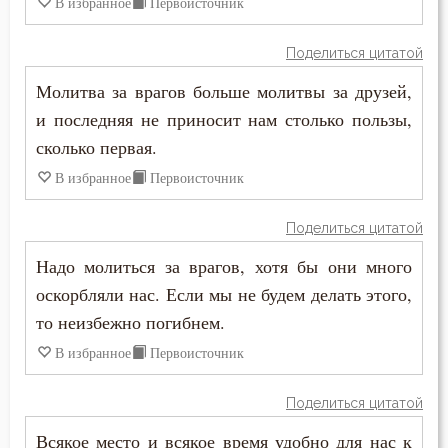
В избранное
Первоисточник
Самообладание
Поделиться цитатой
Свобода
Молитва за врагов больше молитвы за друзей,
и последняя не приносит нам столько пользы,
Свобода воли
сколько первая.
Святость
В избранное
Первоисточник
Священники
Поделиться цитатой
Священное Писание
Надо молиться за врагов, хотя бы они много
оскорбляли нас. Если мы не будем делать этого,
Семья
то неизбежно погибнем.
Сердце
В избранное
Первоисточник
Сквернословие
Поделиться цитатой
Скорбь
Всякое место и всякое время удобно для нас к