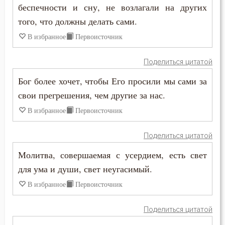
Дух Святой
беспечности и сну, не возлагали на других
того, что должны делать сами.
Духовная жизнь
В избранное
Первоисточник
Душа
Поделиться цитатой
Еда
Бог более хочет, чтобы Его просили мы сами за
Елеосвящение
свои прегрешения, чем другие за нас.
В избранное
Первоисточник
Ересь
Поделиться цитатой
Естество
Молитва, совершаемая с усердием, есть свет
Женщина
для ума и души, свет неугасимый.
Жестокость
В избранное
Первоисточник
Животные
Поделиться цитатой