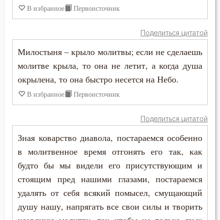
Колдовство
В избранное
Первоисточник
Кощунство
Поделиться цитатой
Красота
Милостыня – крыло молитвы; если не сделаешь
молитве крыла, то она не летит, а когда душа
Крест
окрылена, то она быстро несется на Небо.
Крестное знамение
В избранное
Первоисточник
Крещение
Поделиться цитатой
Зная коварство диавола, постараемся особенно
Крещение Господне
в молитвенное время отгонять его так, как
Кротость
будто бы мы видели его присутствующим и
стоящим пред нашими глазами, постараемся
Лень
удалять от себя всякий помысел, смущающий
Лесть
душу нашу, напрягать все свои силы и творить