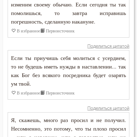
изменим своему обычаю. Если сегодня ты так
помолишься, то завтра исправишь
Ум
погрешность, сделанную накануне.
Умерший
В избранное
Первоисточник
Унижение
Поделиться цитатой
Уныние
Если ты приучишь себя молиться с усердием,
то не будешь иметь нужды в наставлении... так
Утешение
как Бог без всякого посредника будет озарять
Храм
ум твой.
В избранное
Первоисточник
Христос
Поделиться цитатой
Хула
Я, скажешь, много раз просил и не получил.
Царство небесное
Несомненно, это потому, что ты плохо просил
Целомудрие