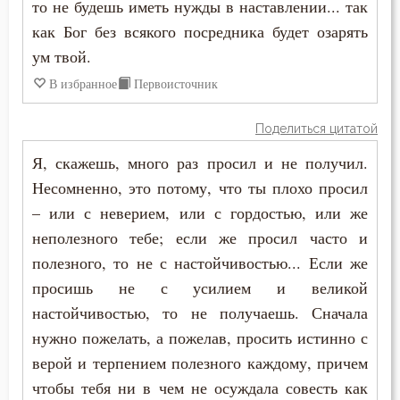
то не будешь иметь нужды в наставлении... так
Илия Екдик
как Бог без всякого посредника будет озарять
Богопознание
ум твой.
Иоанн Дамаскин
Богородица
В избранное
Первоисточник
Иоанн Златоуст
Богослужение
Поделиться цитатой
Иоанн Карпафский
Богоугождение
Я, скажешь, много раз просил и не получил.
Иоанн Кассиан Римлянин
Несомненно, это потому, что ты плохо просил
Болезнь
– или с неверием, или с гордостью, или же
Иоанн Кронштадтский
неполезного тебе; если же просил часто и
Борьба
Иоанн Лествичник
полезного, то не с настойчивостью... Если же
Будущее
просишь не с усилием и великой
Иосиф Оптинский (Литовкин)
настойчивостью, то не получаешь. Сначала
Вера
нужно пожелать, а пожелав, просить истинно с
Исаак Сирин Ниневийский
Ветхий Завет
верой и терпением полезного каждому, причем
Исидор Пелусиот
чтобы тебя ни в чем не осуждала совесть как
Вечные муки