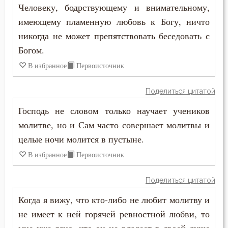
Человеку, бодрствующему и внимательному,
Смерть детей
имеющему пламенную любовь к Богу, ничто
никогда не может препятствовать беседовать с
Смерть душевная
Богом.
Смех
В избранное
Первоисточник
Смирение
Поделиться цитатой
Смысл жизни
Господь не словом только научает учеников
молитве, но и Сам часто совершает молитвы и
Снисхождение
целые ночи молится в пустыне.
Соблазн
В избранное
Первоисточник
Совершенство
Поделиться цитатой
Когда я вижу, что кто-либо не любит молитву и
Совесть
не имеет к ней горячей ревностной любви, то
Созерцание