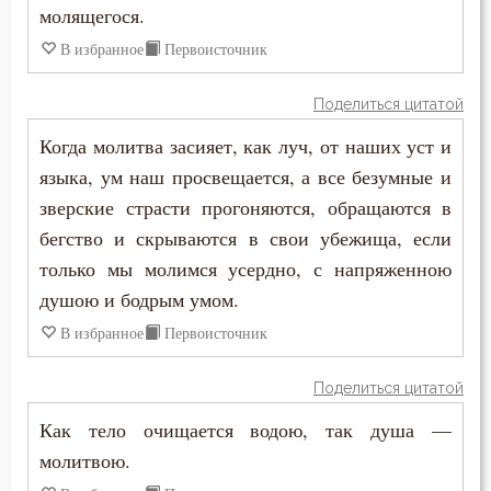
молящегося.
Раскаяние
В избранное
Первоисточник
Ревность
Поделиться цитатой
Ревность по Богу
Когда молитва засияет, как луч, от наших уст и
языка, ум наш просвещается, а все безумные и
Решимость
зверские страсти прогоняются, обращаются в
Родители
бегство и скрываются в свои убежища, если
только мы молимся усердно, с напряженною
Рождество
душою и бодрым умом.
Ропот
В избранное
Первоисточник
Роскошь
Поделиться цитатой
Самолюбие
Как тело очищается водою, так душа —
молитвою.
Самомнение