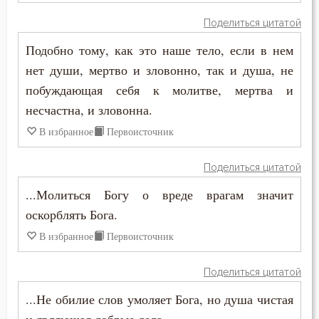
Печаль по Богу
Поделиться цитатой
Плач
Подобно тому, как это наше тело, если в нем
нет души, мертво и зловонно, так и душа, не
Плоть
побуждающая себя к молитве, мертва и
несчастна, и зловонна.
Подвиг
В избранное
Первоисточник
Подвижничество
Поделиться цитатой
Подготовка к смерти
...Молиться Богу о вреде врагам значит
Познание себя
оскорблять Бога.
В избранное
Первоисточник
Позор
Покаяние
Поделиться цитатой
...Не обилие слов умоляет Бога, но душа чистая
Помощь Божия