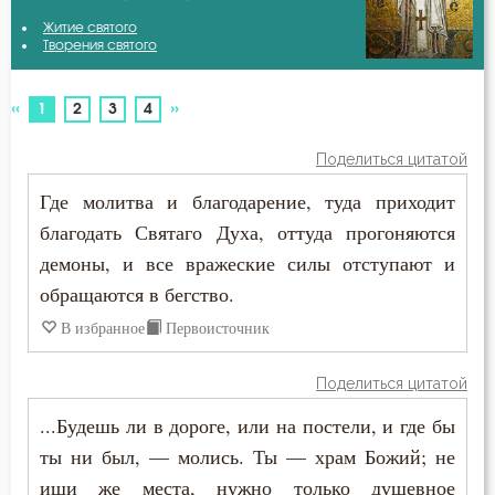
Авва Исайя (Скитский)
Житие святого
Антихрист
Творения святого
Авва Филимон
Атеизм
«
»
(current)
1
2
3
4
Амвросий Медиоланский
Бдение
Поделиться цитатой
Амвросий Оптинский (Гренков)
Беда
Где молитва и благодарение, туда приходит
Антоний Великий
благодать Святаго Духа, оттуда прогоняются
Бедность
демоны, и все вражеские силы отступают и
Антоний Оптинский (Путилов)
Безмолвие
обращаются в бегство.
Варсонофий Оптинский (Плиханков)
В избранное
Первоисточник
Беседа
Василий Великий
Поделиться цитатой
Беснование
Григорий Богослов
...Будешь ли в дороге, или на постели, и где бы
Беспечность
ты ни был, — молись. Ты — храм Божий; не
Григорий Нисский
ищи же места, нужно только душевное
Бесплодие