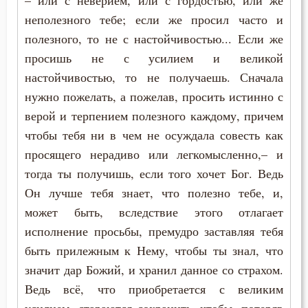
– или с неверием, или с гордостью, или же
неполезного тебе; если же просил часто и
Церковь
полезного, то не с настойчивостью... Если же
просишь не с усилием и великой
Человек
настойчивостью, то не получаешь. Сначала
Человекоугодие
нужно пожелать, а пожелав, просить истинно с
верой и терпением полезного каждому, причем
Честолюбие
чтобы тебя ни в чем не осуждала совесть как
просящего нерадиво или легкомысленно,– и
Честь
тогда ты получишь, если того хочет Бог. Ведь
Чистота
Он лучше тебя знает, что полезно тебе, и,
может быть, вследствие этого отлагает
Чревоугодие
исполнение просьбы, премудро заставляя тебя
Чтение
быть прилежным к Нему, чтобы ты знал, что
значит дар Божий, и хранил данное со страхом.
Чудо
Ведь всё, что приобретается с великим
Щедрость