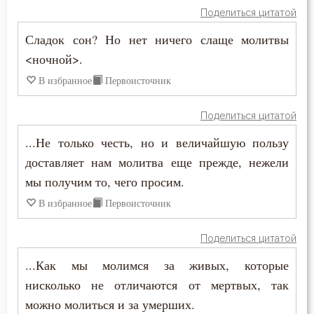
Злорадство
Поделиться цитатой
Знание
Сладок сон? Но нет ничего слаще молитвы
<ночной>.
Идолопоклонство
В избранное
Первоисточник
Икона
Поделиться цитатой
Искушение
...Не только честь, но и величайшую пользу
доставляет нам молитва еще прежде, нежели
Исповедник
мы получим то, чего просим.
Исповедь
В избранное
Первоисточник
Исправление
Поделиться цитатой
Истина
...Как мы молимся за живых, которые
нисколько не отличаются от мертвых, так
Клятва
можно молиться и за умерших.