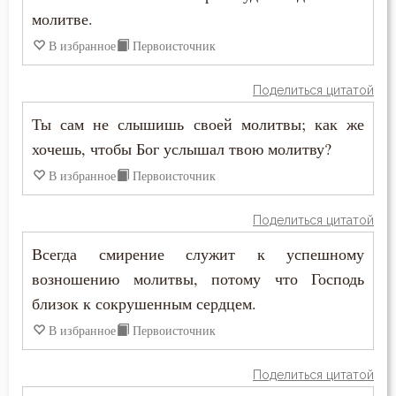
молитве.
Скромность
В избранное
Первоисточник
Слава
Поделиться цитатой
Славолюбие
Ты сам не слышишь своей молитвы; как же
хочешь, чтобы Бог услышал твою молитву?
Сладострастие
В избранное
Первоисточник
Сластолюбие
Поделиться цитатой
Слезы
Всегда смирение служит к успешному
Служение Богу
возношению молитвы, потому что Господь
близок к сокрушенным сердцем.
Слух
В избранное
Первоисточник
Смертная память
Поделиться цитатой
Смерть