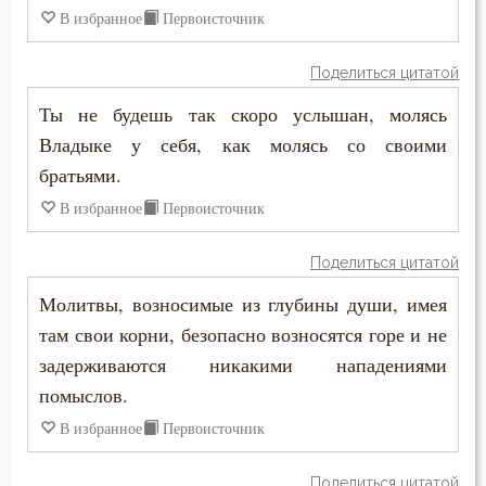
Молитва
В избранное
Первоисточник
Молчание
Поделиться цитатой
Ты не будешь так скоро услышан, молясь
Монастырь
Владыке у себя, как молясь со своими
Монах
братьями.
В избранное
Первоисточник
Мощи
Мудрость
Поделиться цитатой
Молитвы, возносимые из глубины души, имея
Мученичество
там свои корни, безопасно возносятся горе и не
Мысли
задерживаются никакими нападениями
помыслов.
Надежда
В избранное
Первоисточник
Наказание
Поделиться цитатой