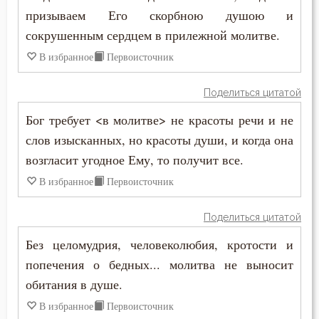
Общение
призываем Его скорбною душою и
сокрушенным сердцем в прилежной молитве.
Одежда
В избранное
Первоисточник
Оскорбление
Поделиться цитатой
Оставление Богом
Бог требует <в молитве> не красоты речи и не
слов изысканных, но красоты души, и когда она
Осуждение
возгласит угодное Ему, то получит все.
Отчаяние
В избранное
Первоисточник
Очищение
Поделиться цитатой
Падение
Без целомудрия, человеколюбия, кротости и
попечения о бедных... молитва не выносит
Память
обитания в душе.
Печаль
В избранное
Первоисточник