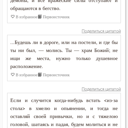
демоны, и все вражеские силы отступают и
обращаются в бегство.
Таинство
В избранное
Первоисточник
Творения святых
Поделиться цитатой
Тело
...Будешь ли в дороге, или на постели, и где бы
ты ни был, — молись. Ты — храм Божий; не
Терпение
ищи же места, нужно только душевное
Трезвение
расположение.
В избранное
Первоисточник
Троица
Тщеславие
Поделиться цитатой
Если и случится когда-нибудь встать <из-за
Убийство
стола> в хмелю и опьянении, и тогда не
Уединение
оставляй своей привычки, но и с тяжелою
головой, шатаясь и падая, будем молиться и не
Украшение