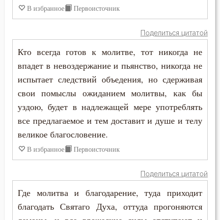
В избранное
Первоисточник
Ссора
Поделиться цитатой
Страдание
Кто всегда готов к молитве, тот никогда не
Страсть
впадет в невоздержание и пьянство, никогда не
испытает следствий объедения, но сдерживая
Страх
свои помыслы ожиданием молитвы, как бы
уздою, будет в надлежащей мере употреблять
Страх Божий
все предлагаемое и тем доставит и душе и телу
Страх смерти
великое благословение.
В избранное
Первоисточник
Страшный суд
Стыд
Поделиться цитатой
Где молитва и благодарение, туда приходит
Суета
благодать Святаго Духа, оттуда прогоняются
Счастье