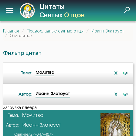
Цитаты
Святых
Отцов
Главная
Православные святые отцы
Иоанн Златоуст
О молитве
Фильтр цитат
Молитва
X
Тема:
Иоанн Златоуст
X
Автор:
Ад
Загрузка плеера...
А-я
Молитва
Тема:
Ангел
Иоанн Златоуст
Автор:
Авва Дорофей
Ангел Хранитель
Святитель (~347–407)