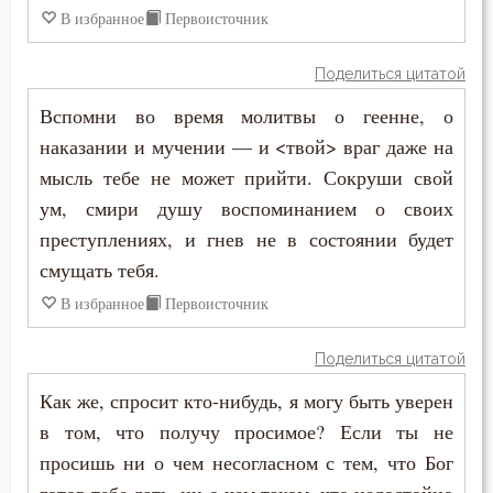
В избранное
Первоисточник
Праздность
Прелюбодеяние
Поделиться цитатой
Вспомни во время молитвы о геенне, о
Привычки
наказании и мучении — и <твой> враг даже на
Призвание
мысль тебе не может прийти. Сокруши свой
ум, смири душу воспоминанием о своих
Пример
преступлениях, и гнев не в состоянии будет
смущать тебя.
Приметы
В избранное
Первоисточник
Причастие
Поделиться цитатой
Промысел Божий
Как же, спросит кто-нибудь, я могу быть уверен
Проповеди
в том, что получу просимое? Если ты не
просишь ни о чем несогласном с тем, что Бог
Пророчество