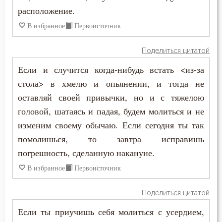
Григорий Палама
расположение.
Бесы
В избранное
Первоисточник
Григорий Синаит
Благоговение
Поделиться цитатой
Диадох
Благодарность
Если и случится когда-нибудь встать <из-за
Димитрий Ростовский
стола> в хмелю и опьянении, и тогда не
Благодать
оставляй своей привычки, но и с тяжелою
Ерм
Благоразумие
головой, шатаясь и падая, будем молиться и не
Ефрем Сирин
изменим своему обычаю. Если сегодня ты так
Благочестие
помолишься, то завтра исправишь
Зосима Палестинский
погрешность, сделанную накануне.
Ближний
Игнатий Антиохийский
В избранное
Первоисточник
Блуд
Игнатий Брянчанинов
Поделиться цитатой
Бог
Иларион Оптинский (Пономарёв)
Если ты приучишь себя молиться с усердием,
Богатство