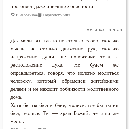
прогоняет даже и великие опасности.
Нектарий Оптинский (Тихонов)
Воскресение Христово
В избранное
Первоисточник
Никита Стифат
Воспитание
Поделиться цитатой
Никодим Святогорец
Высокомерие
Для молитвы нужно не столько слово, сколько
Никон Оптинский (Беляев)
мысль, не столько движение рук, сколько
Гадание
напряжение души, не положение тела, а
Нил Синайский
расположение духа. Не будем же
Глаза
Нил Сорский
оправдываться, говоря, что нелегко молиться
Гнев
человеку, который обременен житейскими
Петр Дамаскин
делами и не находит поблизости молитвенного
Гнев Божий
дома.
Пимен Великий
Гонение
Хотя бы ты был в бане, молись; где бы ты ни
Серафим Саровский
был, молись. Ты — храм Божий; не ищи же
Гордость
места.
Симеон Благоговейный