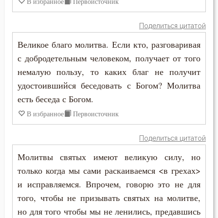
Господь
В избранное
Первоисточник
Симеон Новый Богослов
Гость
Поделиться цитатой
Симеон Солунский
Великое благо молитва. Если кто, разговаривая
Грех
Тихон Задонский
с добродетельным человеком, получает от того
Девство
немалую пользу, то каких благ не получит
Феодор Эдесский
удостоившийся беседовать с Богом? Молитва
Дело
есть беседа с Богом.
Феолипт Филадельфийский
Деньги
В избранное
Первоисточник
Феофан Затворник
Дети
Поделиться цитатой
Филарет Московский (Дроздов)
Добро
Молитвы святых имеют великую силу, но
Филофей Синайский
только когда мы сами раскаиваемся <в грехах>
Добродетель
и исправляемся. Впрочем, говорю это не для
того, чтобы не призывать святых на молитве,
Друг
но для того чтобы мы не ленились, предавшись