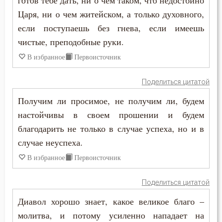
готов тебе дать, ни о чем таком, что недостойно
Прошение
Царя, ни о чем житейском, а только духовного,
если поступаешь без гнева, если имеешь
Прощение
чистые, преподобные руки.
В избранное
Первоисточник
Псалтирь
Пьянство
Поделиться цитатой
Получим ли просимое, не получим ли, будем
Работа
настойчивы в своем прошении и будем
Рабство телесное
благодарить не только в случае успеха, но и в
случае неуспеха.
Радость
В избранное
Первоисточник
Развлечение
Поделиться цитатой
Раздражительность
Диавол хорошо знает, какое великое благо –
Разум
молитва, и потому усиленно нападает на