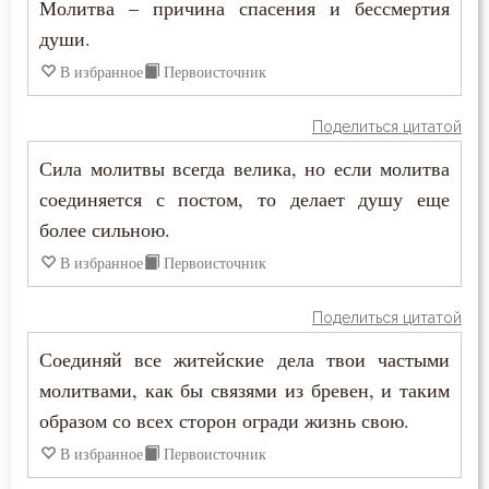
Молитва – причина спасения и бессмертия
Жизнь
души.
Жизнь вечная
В избранное
Первоисточник
Забота
Поделиться цитатой
Зависть
Сила молитвы всегда велика, но если молитва
соединяется с постом, то делает душу еще
Загробная жизнь
более сильною.
Закон Божий
В избранное
Первоисточник
Заповеди
Поделиться цитатой
Здоровье
Соединяй все житейские дела твои частыми
молитвами, как бы связями из бревен, и таким
Зло
образом со всех сторон огради жизнь свою.
Злопамятство
В избранное
Первоисточник