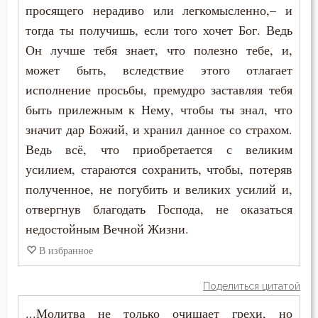
просящего нерадиво или легкомысленно,– и
Исихий Иерусалимский
тогда ты получишь, если того хочет Бог. Ведь
Власть
Каллист Ангеликуд
Он лучше тебя знает, что полезно тебе, и,
Воздаяние
может быть, вследствие этого отлагает
Киприан Карфагенский
исполнение просьбы, премудро заставляя тебя
Воздержание
быть прилежным к Нему, чтобы ты знал, что
Кирилл Иерусалимский
Вознесение
значит дар Божий, и хранил данное со страхом.
Лев Оптинский (Наголкин)
Ведь всё, что приобретается с великим
Война
усилием, стараются сохранить, чтобы, потеряв
Макарий Великий
полученное, не погубить и великих усилий и,
Воля
отвергнув благодать Господа, не оказаться
Макарий Оптинский (Иванов)
Воля Божия
недостойным Вечной Жизни.
Максим Исповедник
В избранное
Воплощение
Марк Подвижник
Воровство
Поделиться цитатой
Моисей Оптинский (Путилов)
...Молитва не только очищает грехи, но
Воскресение