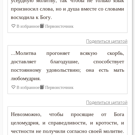
усердную молитву, так чтобы не только язык
Лицемерие
произносил слова, но и душа вместе со словами
восходила к Богу.
Ложь
В избранное
Первоисточник
Лукавство
Поделиться цитатой
Любовь
...Молитва прогоняет всякую скорбь,
Любовь Божия
доставляет благодушие, способствует
постоянному удовольствию; она есть мать
Любовь к Богу
любомудрия.
Любомудрие
В избранное
Первоисточник
Месть
Поделиться цитатой
Милостыня
Невозможно, чтобы просящие от Бога
целомудрия, и справедливости, и кротости, и
Мир
честности не получили согласно своей молитве.