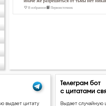
иначе же разрешиться от тьмы нет ника
В избранное
Первоисточник
Григорий Богослов
Григорий Нисский
Григорий Палама
Григорий Синаит
Диадох
Димитрий Ростовский
Телеграм бот
Ерм
с цитатами св
Ефрем Сирин
ю выдает цитату
Выдает случайную ц