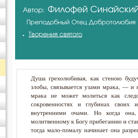
Филофей Синайски
Автор:
Авва Исайя (Скитский)
Преподобный Отец Добротолюбия
Авва Филимон
Творения святого
Амвросий Медиоланский
Амвросий Оптинский (Гренков)
Душа грехолюбивая, как стеною буду
Антоний Великий
злобы, связывается узами мрака, — и
мрака не может молиться как следо
Антоний Оптинский (Путилов)
сокровенностях и глубинах своих 
внутренними очами. Но когда она
Варсонофий Оптинский (Плиханков)
молитвенному к Богу прибеганию и стан
тогда мало-помалу начинает она разр
Василий Великий