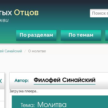
тых
Отцов
кви
По разделам
По темам
й Синайский
О молитве
Филофей Синайский
X
Автор:
Загрузка плеера...
А-я
Молитва
Тема:
Авва Дорофей