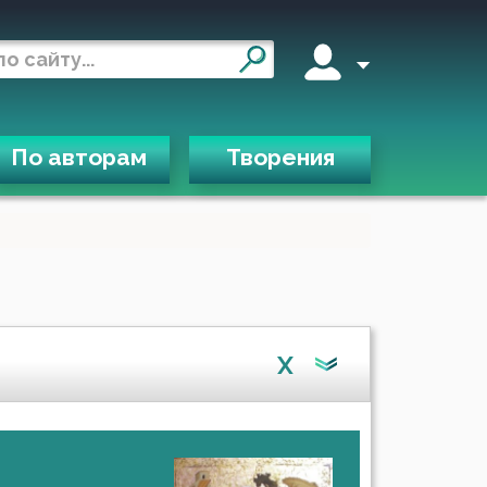
По авторам
Творения
X