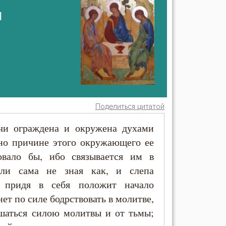
й
Поделиться цитатой
чи ограждена и окружена духами
 но причине этого окружающего ее
вало бы, ибо связывается им в
или сама не зная как, и слепа
, придя в себя положит начало
ет по силе бодрствовать в молитве,
ешаться силою молитвы и от тьмы;