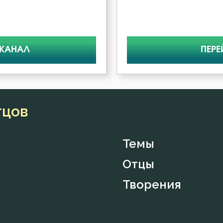
Зосима Палестинский
Игнатий Антиохийский
 КАНАЛ
ПЕРЕ
Игнатий Брянчанинов
Иларион Оптинский (Пономарёв)
тцов
Илия Екдик
Темы
Иоанн Дамаскин
Отцы
Творения
Иоанн Златоуст
Иоанн Карпафский