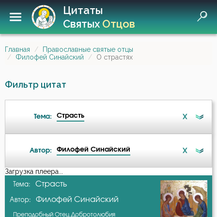
Цитаты
Святых
Отцов
Главная
Православные святые отцы
Филофей Синайский
О страстях
Фильтр цитат
Страсть
X
Тема:
Филофей Синайский
X
Автор:
Бесы
Загрузка плеера...
А-я
Страсть
Тема:
Бог
Филофей Синайский
Автор:
Авва Дорофей
Борьба
Преподобный Отец Добротолюбия