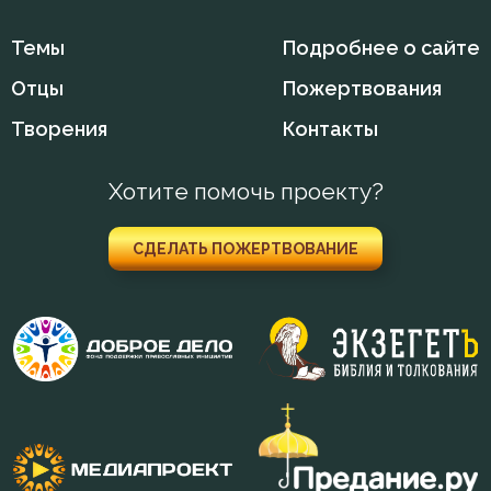
Иосиф Оптинский (Литовкин)
Темы
Подробнее о сайте
Исаак Сирин Ниневийский
Отцы
Пожертвования
Исидор Пелусиот
Творения
Контакты
Исихий Иерусалимский
Хотите помочь проекту?
Лев Оптинский (Наголкин)
СДЕЛАТЬ ПОЖЕРТВОВАНИЕ
Макарий Великий
Макарий Оптинский (Иванов)
Максим Исповедник
Марк Подвижник
Никита Стифат