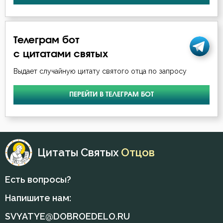
Григорий Синаит
Язык
Ефрем Сирин
Телеграм бот
Зосима Палестинский
с цитатами святых
Выдает случайную цитату святого отца по запросу
Игнатий Брянчанинов
ПЕРЕЙТИ В ТЕЛЕГРАМ БОТ
Илия Екдик
Иоанн Златоуст
Иоанн Карпафский
Цитаты Святых
Отцов
Иоанн Кассиан Римлянин
Есть вопросы?
Иоанн Кронштадтский
Напишите нам:
Иоанн Лествичник
SVYATYE@DOBROEDELO.RU