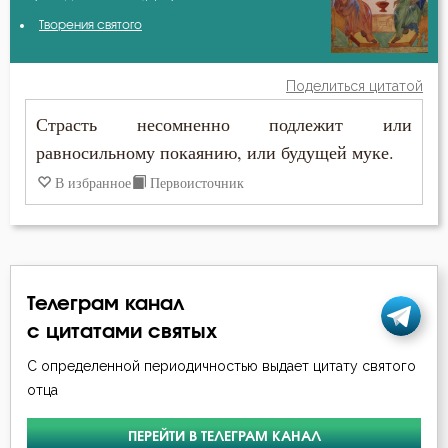
Авва Исайя (Скитский)
Творения святого
Воздержание
Амвросий Оптинский (Гренков)
Молитва
Поделиться цитатой
Антоний Великий
Страсть несомненно подлежит или
Мысли
равносильному покаянию, или будущей муке.
Антоний Оптинский (Путилов)
Работа
В избранное
Первоисточник
Афанасий Великий
Смертная память
Варсонофий Оптинский (Плиханков)
Смирение
Василий Великий
Телеграм канал
Совесть
Григорий Богослов
с цитатами святых
Страсть
С определенной периодичностью выдает цитату святого
Григорий Нисский
отца
Трезвение
Григорий Палама
ПЕРЕЙТИ В ТЕЛЕГРАМ КАНАЛ
Ум