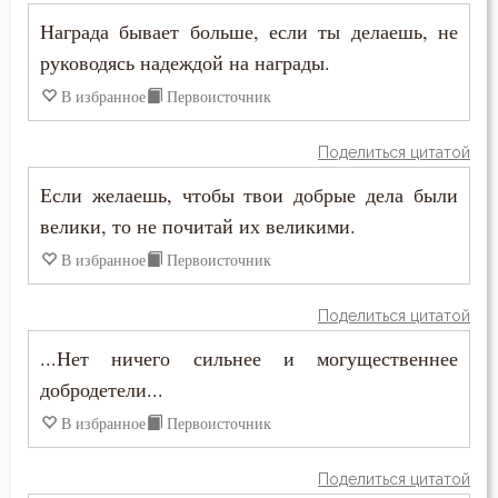
Господь
Награда бывает больше, если ты делаешь, не
Гость
руководясь надеждой на награды.
В избранное
Первоисточник
Грех
Девство
Поделиться цитатой
Если желаешь, чтобы твои добрые дела были
Дело
велики, то не почитай их великими.
Деньги
В избранное
Первоисточник
Дети
Поделиться цитатой
Добро
...Нет ничего сильнее и могущественнее
добродетели...
Добродетель
В избранное
Первоисточник
Друг
Поделиться цитатой