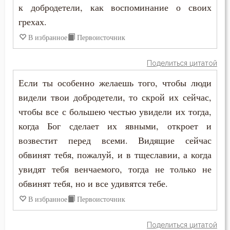
к добродетели, как воспоминание о своих
грехах.
Воскресение Христово
В избранное
Первоисточник
Воспитание
Поделиться цитатой
Высокомерие
Если ты особенно желаешь того, чтобы люди
Гадание
видели твои добродетели, то скрой их сейчас,
чтобы все с большею честью увидели их тогда,
Глаза
когда Бог сделает их явными, откроет и
Гнев
возвестит перед всеми. Видящие сейчас
обвинят тебя, пожалуй, и в тщеславии, а когда
Гнев Божий
увидят тебя венчаемого, тогда не только не
обвинят тебя, но и все удивятся тебе.
Гонение
В избранное
Первоисточник
Гордость
Поделиться цитатой