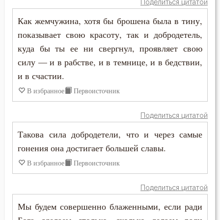
Поделиться цитатой
Праздность
Как жемчужина, хотя бы брошена была в тину,
показывает свою красоту, так и добродетель,
Прелюбодеяние
куда бы ты ее ни свергнул, проявляет свою
Привычки
силу — и в рабстве, и в темнице, и в бедствии,
и в счастии.
Призвание
В избранное
Первоисточник
Пример
Поделиться цитатой
Приметы
Такова сила добродетели, что и через самые
Причастие
гонения она достигает большей славы.
В избранное
Первоисточник
Промысел Божий
Проповеди
Поделиться цитатой
Мы будем совершенно блаженными, если ради
Пророчество