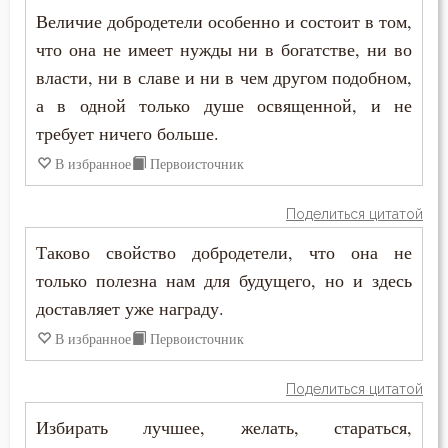
Дух Святой
Величие добродетели особенно и состоит в том,
что она не имеет нужды ни в богатстве, ни во
Духовная жизнь
власти, ни в славе и ни в чем другом подобном,
Душа
а в одной только душе освященной, и не
требует ничего больше.
Еда
В избранное
Первоисточник
Елеосвящение
Поделиться цитатой
Ересь
Таково свойство добродетели, что она не
Естество
только полезна нам для будущего, но и здесь
доставляет уже награду.
Женщина
В избранное
Первоисточник
Жестокость
Поделиться цитатой
Животные
Избирать лучшее, желать, стараться,