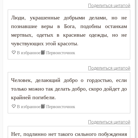
Поделиться цитатой
Петр Дамаскин
Власть
Люди, украшенные добрыми делами, но не
Симеон Новый Богослов
познавшие веры в Бога, подобны останкам
Воздаяние
мертвых, одетых в красивые одежды, но не
Феогност
Воздержание
чувствующих этой красоты.
Феодор Студит
В избранное
Первоисточник
Вознесение
Феодор Эдесский
Война
Поделиться цитатой
Феофан Затворник
Человек, делающий добро о гордостью, если
Воля
только можно так делать добро, скоро дойдет до
Воля Божия
крайней погибели.
В избранное
Первоисточник
Воплощение
Поделиться цитатой
Воровство
Нет, подлинно нет такого сильного побуждения
Воскресение