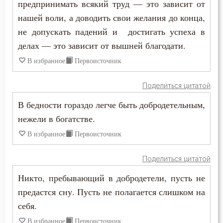
предпринимать всякий труд — это зависит от
Жизнь
нашей воли, а доводить свои желания до конца,
Жизнь вечная
не допускать падений и достигать успеха в
делах — это зависит от вышней благодати.
Забота
В избранное
Первоисточник
Зависть
Поделиться цитатой
Загробная жизнь
В бедности гораздо легче быть добродетельным,
Закон Божий
нежели в богатстве.
В избранное
Первоисточник
Заповеди
Здоровье
Поделиться цитатой
Никто, пребывающий в добродетели, пусть не
Зло
предастся сну. Пусть не полагается слишком на
Злопамятство
себя.
В избранное
Первоисточник