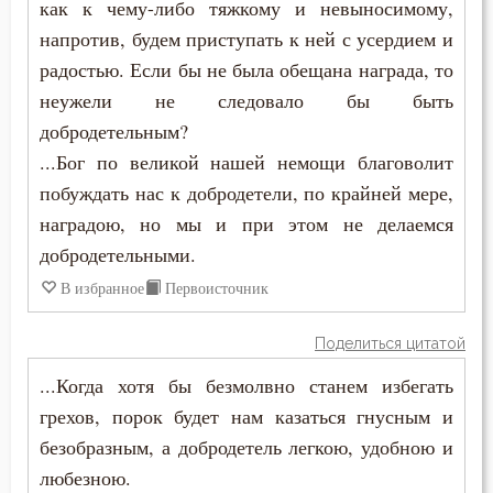
как к чему-либо тяжкому и невыносимому,
Намерение
напротив, будем приступать к ней с усердием и
Наслаждение
радостью. Если бы не была обещана награда, то
неужели не следовало бы быть
Насмешка
добродетельным?
...Бог по великой нашей немощи благоволит
Наставление
побуждать нас к добродетели, по крайней мере,
Начальство
наградою, но мы и при этом не делаемся
добродетельными.
Ненависть
В избранное
Первоисточник
Нерадение
Поделиться цитатой
Нечувствие
...Когда хотя бы безмолвно станем избегать
Обида
грехов, порок будет нам казаться гнусным и
безобразным, а добродетель легкою, удобною и
Обличение
любезною.