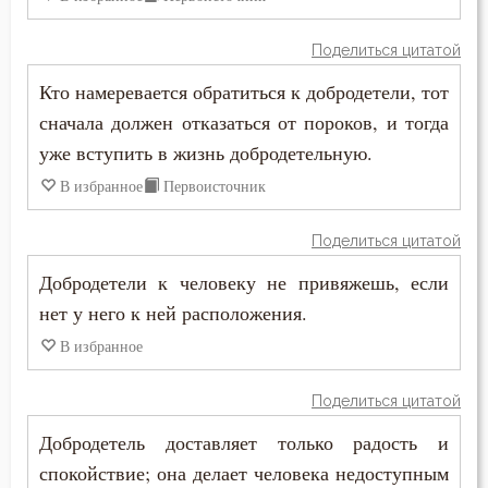
Злорадство
Поделиться цитатой
Знание
Кто намеревается обратиться к добродетели, тот
Идолопоклонство
сначала должен отказаться от пороков, и тогда
уже вступить в жизнь добродетельную.
Икона
В избранное
Первоисточник
Искушение
Поделиться цитатой
Исповедник
Добродетели к человеку не привяжешь, если
Исповедь
нет у него к ней расположения.
В избранное
Исправление
Истина
Поделиться цитатой
Добродетель доставляет только радость и
Клятва
спокойствие; она делает человека недоступным