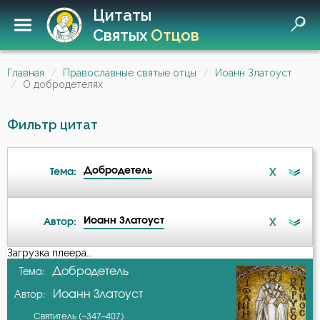
Цитаты
Святых
Отцов
Главная
Православные святые отцы
Иоанн Златоуст
О добродетелях
Фильтр цитат
Добродетель
X
Тема:
Иоанн Златоуст
X
Автор:
Ад
Загрузка плеера...
А-я
Добродетель
Тема:
Ангел
Иоанн Златоуст
Автор:
Авва Дорофей
Ангел Хранитель
Святитель (~347–407)