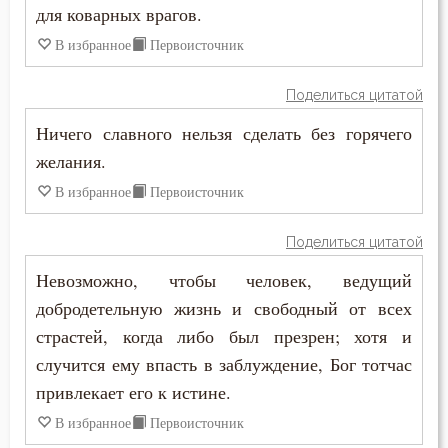
Колдовство
для коварных врагов.
В избранное
Первоисточник
Кощунство
Поделиться цитатой
Красота
Ничего славного нельзя сделать без горячего
Крест
желания.
Крестное знамение
В избранное
Первоисточник
Крещение
Поделиться цитатой
Невозможно, чтобы человек, ведущий
Крещение Господне
добродетельную жизнь и свободный от всех
Кротость
страстей, когда либо был презрен; хотя и
случится ему впасть в заблуждение, Бог тотчас
Лень
привлекает его к истине.
Лесть
В избранное
Первоисточник