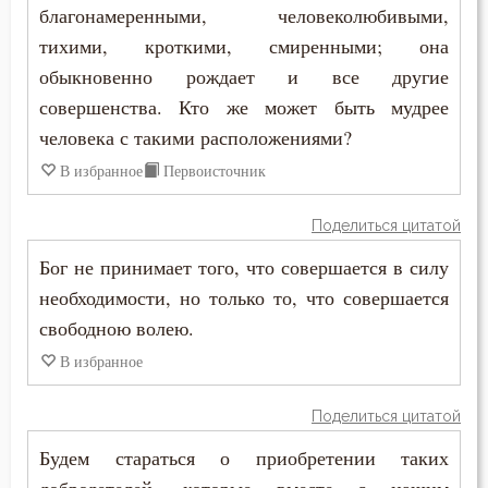
благонамеренными, человеколюбивыми,
Раскаяние
тихими, кроткими, смиренными; она
обыкновенно рождает и все другие
Ревность
совершенства. Кто же может быть мудрее
Ревность по Богу
человека с такими расположениями?
В избранное
Первоисточник
Решимость
Родители
Поделиться цитатой
Бог не принимает того, что совершается в силу
Рождество
необходимости, но только то, что совершается
Ропот
свободною волею.
В избранное
Роскошь
Поделиться цитатой
Самолюбие
Будем стараться о приобретении таких
Самомнение