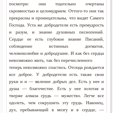
посмотри: они тщательно очертаны
Сокрушение
скромностью и целомудрием. Оттого-то они так
прекрасны и проницательны, что видят Самого
Состояние души после смерти
Господа. Уста же добродетели есть премудрость
и разум, и знание духовных песнопений.
Сострадание
Сердце ее есть глубокое знание Писаний,
Сотворение мира
соблюдение истинных догматов,
человеколюбие и добродушие. И как без сердца
Спасение
невозможно жить, так без перечисленного
Спаситель
теперь невозможно спастись. Отсюда рождается
все доброе. У добродетели есть также свои
Сплетни
руки и и — явление добрых дел. Есть у нее и
душа — благочестие. Есть у нее золотая и
Спокойствие
тверже алмаза грудь — мужество. Легче все
Справедливость
одолеть, чем сокрушить эту грудь. Наконец,
дух, пребывающий в мозгу и в сердце, —
Сребролюбие