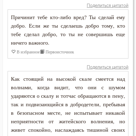
Игнатий Брянчанинов
Поделиться цитатой
Бесы
Причинит тебе кто-либо вред? Ты сделай ему
Илия Екдик
добро. Если же ты сделаешь добро тому, кто
Благоговение
Иоанн Златоуст
тебе сделал добро, то ты не совершишь еще
Благодарность
ничего важного.
Иоанн Лествичник
В избранное
Первоисточник
Благодать
Исаак Сирин Ниневийский
Благоразумие
Поделиться цитатой
Исидор Пелусиот
Как стоящий на высокой скале смеется над
Благочестие
волнами, когда видит, что они с шумом
Исихий Иерусалимский
Ближний
ударяются о скалу и тотчас обращаются в пену,
Кирилл Александрийский
так и подвизающийся в добродетели, пребывая
Блуд
в безопасном месте, не испытывает никакой
Лев Оптинский (Наголкин)
неприятности от житейского волнения, но
Бог
Макарий Великий
живет спокойно, наслаждаясь тишиной своих
Богатство