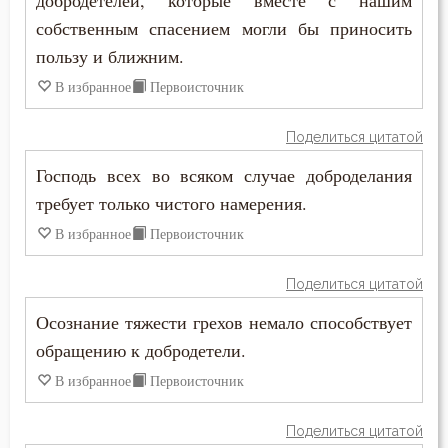
добродетелей, которые вместе с нашим
собственным спасением могли бы приносить
Самообладание
пользу и ближним.
Свобода
В избранное
Первоисточник
Свобода воли
Поделиться цитатой
Святость
Господь всех во всяком случае доброделания
требует только чистого намерения.
Священники
В избранное
Первоисточник
Священное Писание
Поделиться цитатой
Семья
Осознание тяжести грехов немало способствует
Сердце
обращению к добродетели.
В избранное
Первоисточник
Сквернословие
Поделиться цитатой
Скорбь