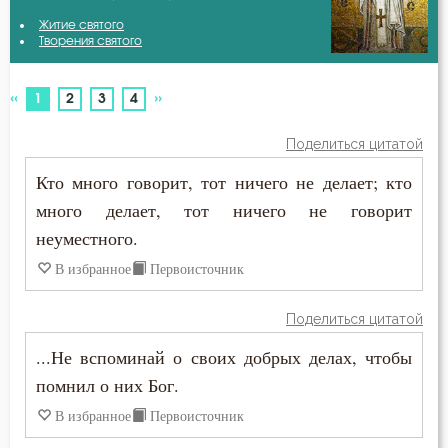
Авва Исайя (Скитский)
Житие святого
Антихрист
Творения святого
Амвросий Оптинский (Гренков)
Атеизм
«
»
(current)
1
2
3
4
Антоний Великий
Бдение
Поделиться цитатой
Василий Великий
Беда
Кто много говорит, тот ничего не делает; кто
Григорий Богослов
много делает, тот ничего не говорит
Бедность
неуместного.
Григорий Нисский
Безмолвие
В избранное
Первоисточник
Григорий Палама
Беседа
Поделиться цитатой
Григорий Синаит
Беснование
...Не вспоминай о своих добрых делах, чтобы
Диадох
помнил о них Бог.
Беспечность
В избранное
Первоисточник
Ефрем Сирин
Бесплодие