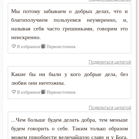
Печаль по Богу
Мы потому забываем о добрых делах, что и
благополучием пользуемся неумеренно, и,
Плач
называя себя часто грешниками, говорим это
Плоть
неискренно.
В избранное
Первоисточник
Подвиг
Подвижничество
Поделиться цитатой
Какие бы ни были у кого добрые дела, без
Подготовка к смерти
любви они ничтожны.
Познание себя
В избранное
Первоисточник
Позор
Поделиться цитатой
Покаяние
...Чем больше будем делать добра, тем меньше
будем говорить о себе. Таким только образом
Помощь Божия
можем приобрести величайшую славу и у Бога,