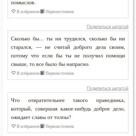
помыслов.
Макарий Оптинский (Иванов)
В избранное
Первоисточник
Богопознание
Максим Грек
Богородица
Поделиться цитатой
Максим Исповедник
Сколько бы... ты ни трудился, сколько бы ни
Богослужение
старался, — не считай доброго дела своим,
Марк Подвижник
Богоугождение
потому что если бы ты не получил помощи
Никита Стифат
свыше, то все было бы напрасно.
Болезнь
В избранное
Первоисточник
Никодим Святогорец
Борьба
Николай Сербский
Поделиться цитатой
Будущее
Что отвратительнее такого праведника,
Никон Оптинский (Беляев)
который, совершая какое-нибудь доброе дело,
Вера
Нил Синайский
ожидает славы от толпы?
Ветхий Завет
В избранное
Первоисточник
Нил Сорский
Вечные муки