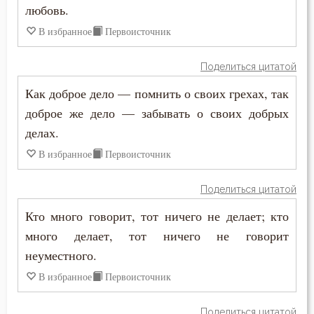
любовь.
Ссора
В избранное
Первоисточник
Страдание
Поделиться цитатой
Страсть
Как доброе дело — помнить о своих грехах, так
доброе же дело — забывать о своих добрых
Страх
делах.
Страх Божий
В избранное
Первоисточник
Страх смерти
Поделиться цитатой
Кто много говорит, тот ничего не делает; кто
Страшный суд
много делает, тот ничего не говорит
Стыд
неуместного.
В избранное
Первоисточник
Суета
Счастье
Поделиться цитатой