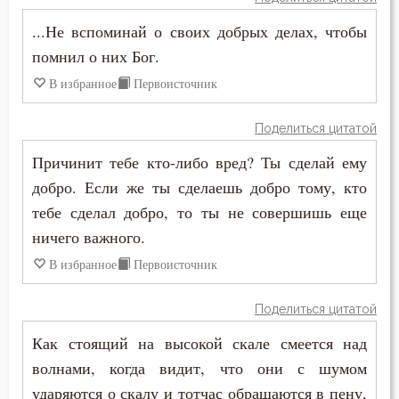
...Не вспоминай о своих добрых делах, чтобы
Таинство
помнил о них Бог.
Творения святых
В избранное
Первоисточник
Тело
Поделиться цитатой
Терпение
Причинит тебе кто-либо вред? Ты сделай ему
добро. Если же ты сделаешь добро тому, кто
Трезвение
тебе сделал добро, то ты не совершишь еще
ничего важного.
Троица
В избранное
Первоисточник
Тщеславие
Поделиться цитатой
Убийство
Как стоящий на высокой скале смеется над
Уединение
волнами, когда видит, что они с шумом
ударяются о скалу и тотчас обращаются в пену,
Украшение