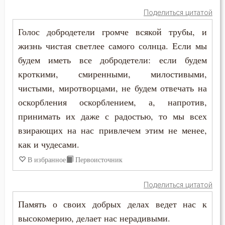
Лицемерие
Поделиться цитатой
Ложь
Голос добродетели громче всякой трубы, и
жизнь чистая светлее самого солнца. Если мы
Лукавство
будем иметь все добродетели: если будем
кроткими, смиренными, милостивыми,
Любовь
чистыми, миротворцами, не будем отвечать на
Любовь Божия
оскорбления оскорблением, а, напротив,
принимать их даже с радостью, то мы всех
Любовь к Богу
взирающих на нас привлечем этим не менее,
Любомудрие
как и чудесами.
В избранное
Первоисточник
Месть
Поделиться цитатой
Милостыня
Память о своих добрых делах ведет нас к
Мир
высокомерию, делает нас нерадивыми.