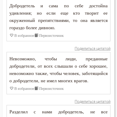
Добродетель и сама по себе достойна
Скромность
удивления; но если еще кто творит ее
окруженный препятствиями, то она является
Слава
гораздо более дивною.
Славолюбие
В избранное
Первоисточник
Сладострастие
Поделиться цитатой
Сластолюбие
Невозможно, чтобы люди, преданные
добродетели, от всех слышали о себе хорошее,
Слезы
невозможно также, чтобы человек, заботящийся
Служение Богу
о добродетели, не имел многих врагов.
В избранное
Первоисточник
Слух
Поделиться цитатой
Смертная память
Разделил с нами добродетель, не все
Смерть