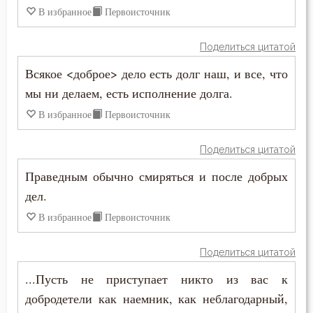
Молитва
В избранное
Первоисточник
Молчание
Поделиться цитатой
Всякое <доброе> дело есть долг наш, и все, что
Монастырь
мы ни делаем, есть исполнение долга.
Монах
В избранное
Первоисточник
Мощи
Поделиться цитатой
Мудрость
Праведным обычно смиряться и после добрых
дел.
Мученичество
В избранное
Первоисточник
Мысли
Поделиться цитатой
Надежда
...Пусть не приступает никто из вас к
Наказание
добродетели как наемник, как неблагодарный,