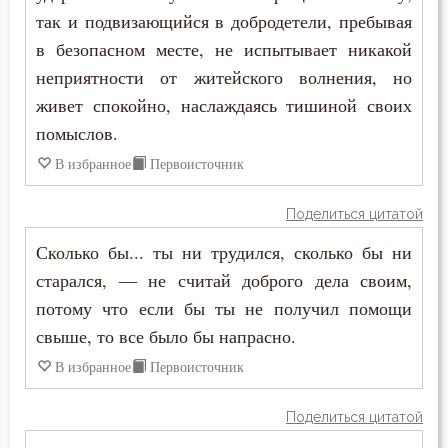
так и подвизающийся в добродетели, пребывая
Ум
в безопасном месте, не испытывает никакой
неприятности от житейского волнения, но
Умерший
живет спокойно, наслаждаясь тишиной своих
помыслов.
Унижение
В избранное
Первоисточник
Уныние
Поделиться цитатой
Утешение
Сколько бы... ты ни трудился, сколько бы ни
Храм
старался, — не считай доброго дела своим,
потому что если бы ты не получил помощи
Христос
свыше, то все было бы напрасно.
Хула
В избранное
Первоисточник
Царство небесное
Поделиться цитатой
Целомудрие