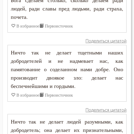
Бога сделаем столько, сколько делаем ради
Прошение
людей, ради славы пред людьми, ради страха,
почета.
Прощение
В избранное
Первоисточник
Псалтирь
Поделиться цитатой
Пьянство
Ничто так не делает тщетными наших
добродетелей и не надмевает нас, как
Работа
памятование о соделанном нами добре. Оно
Рабство телесное
производит двоякое зло: делает нас
беспечнейшими и гордыми.
Радость
В избранное
Первоисточник
Развлечение
Поделиться цитатой
Раздражительность
Ничто так не делает людей разумными, как
Разум
добродетель; она делает их признательными,