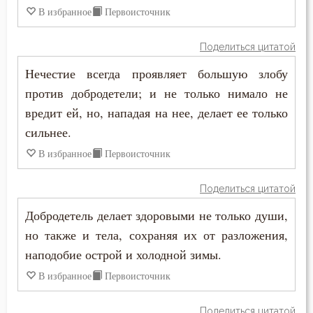
В избранное
Первоисточник
Общение
Одежда
Поделиться цитатой
Нечестие всегда проявляет большую злобу
Оскорбление
против добродетели; и не только нимало не
Оставление Богом
вредит ей, но, нападая на нее, делает ее только
сильнее.
Осуждение
В избранное
Первоисточник
Отчаяние
Поделиться цитатой
Очищение
Добродетель делает здоровыми не только души,
Падение
но также и тела, сохраняя их от разложения,
наподобие острой и холодной зимы.
Память
В избранное
Первоисточник
Печаль
Поделиться цитатой