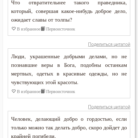
Что отвратительнее такого праведника,
который, совершая какое-нибудь доброе дело,
Церковь
ожидает славы от толпы?
Человек
В избранное
Первоисточник
Человекоугодие
Поделиться цитатой
Честолюбие
Люди, украшенные добрыми делами, но не
познавшие веры в Бога, подобны останкам
Честь
мертвых, одетых в красивые одежды, но не
чувствующих этой красоты.
Чистота
В избранное
Первоисточник
Чревоугодие
Поделиться цитатой
Чтение
Человек, делающий добро о гордостью, если
Чудо
только можно так делать добро, скоро дойдет до
крайней погибели.
Щедрость