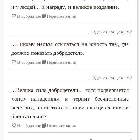
и у людей... и награду, и великое воздаяние.
Порок
В избранное
Первоисточник
Последние времена
Поделиться цитатой
Послушание
...Никому нельзя ссылаться на юность там, где
Пост
должно показать добродетель.
В избранное
Первоисточник
Похвала
Похоть
Поделиться цитатой
...Велика сила добродетели... хотя подвергается
Почитание Бога
<она> нападениям и терпит бесчисленные
Праведность
бедствия, но от этого становится еще славнее и
блистательнее.
Праздник
В избранное
Первоисточник
Празднословие