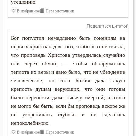
утешению.
В избранное
Первоисточник
Богопознание
Богородица
Поделиться цитатой
Бог попустил немедленно быть гонениям на
Богослужение
первых христиан для того, чтобы кто не сказал,
Богоугождение
что проповедь Христова утвердилась случайно
или через обман, — чтобы обнаружилась
Болезнь
теплота их веры и явно было, что не убеждение
человеческое, но сила Божия дала такую
Борьба
крепость душам верующих, что они готовы
Будущее
были перенести даже тысячу смертей; а этого
не могло бы быть, если бы проповедь вскоре же
Вера
не укоренилась глубоко и не сделалась
Ветхий Завет
непоколебимою.
В избранное
Первоисточник
Вечные муки