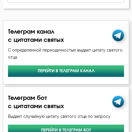
Власть
Воздаяние
Телеграм канал
Воздержание
с цитатами святых
С определенной периодичностью выдает цитату святого
Вознесение
отца
Война
ПЕРЕЙТИ В ТЕЛЕГРАМ КАНАЛ
Воля
Воля Божия
Телеграм бот
Воплощение
с цитатами святых
Выдает случайную цитату святого отца по запросу
Воровство
ПЕРЕЙТИ В ТЕЛЕГРАМ БОТ
Воскресение