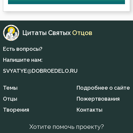
Воскресение Христово
Воспитание
Цитаты Святых
Отцов
Высокомерие
Есть вопросы?
Гадание
Напишите нам:
Глаза
SVYATYE@DOBROEDELO.RU
Гнев
Темы
Подробнее о сайте
Гнев Божий
Отцы
Пожертвования
Гонение
Творения
Контакты
Гордость
Хотите помочь проекту?