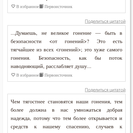
В избранное
Первоисточник
Бесы
Поделиться цитатой
Благоговение
...Думаешь, не великое гонение — быть в
Благодарность
безопасности <от гонений>? Это есть
тягчайшее из всех <гонений>; это хуже самого
Благодать
гонения. Безопасность, как бы поток
Благоразумие
наводняющий, расслабляет душу...
В избранное
Первоисточник
Благочестие
Поделиться цитатой
Ближний
Чем тягостнее становятся наши гонения, тем
Блуд
более должна в нас умножаться добрая
надежда, потому что тем более открывается и
Бог
средств к нашему спасению, случаев к
Богатство