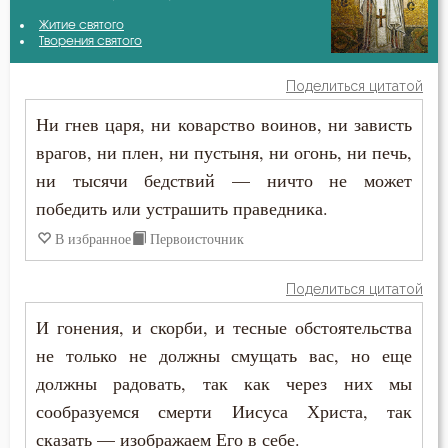
Варсонофий Оптинский (Плиханков)
Житие святого
Антихрист
Творения святого
Григорий Богослов
Атеизм
Поделиться цитатой
Ефрем Сирин
Ни гнев царя, ни коварство воинов, ни зависть
Бдение
врагов, ни плен, ни пустыня, ни огонь, ни печь,
Иоанн Златоуст
Беда
ни тысячи бедствий — ничто не может
Иоанн Кронштадтский
победить или устрашить праведника.
Бедность
В избранное
Первоисточник
Киприан Карфагенский
Безмолвие
Лев Оптинский (Наголкин)
Поделиться цитатой
Беседа
И гонения, и скорби, и тесные обстоятельства
Макарий Великий
Беснование
не только не должны смущать вас, но еще
Марк Подвижник
должны радовать, так как через них мы
Беспечность
сообразуемся смерти Иисуса Христа, так
Никон Оптинский (Беляев)
сказать — изображаем Его в себе.
Бесплодие