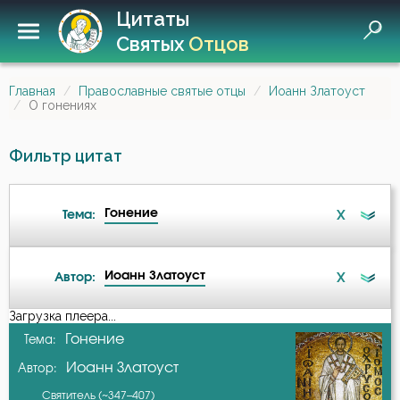
Цитаты
Святых
Отцов
Главная
Православные святые отцы
Иоанн Златоуст
О гонениях
Фильтр цитат
Гонение
X
Тема:
Иоанн Златоуст
X
Автор:
Ад
Загрузка плеера...
А-я
Гонение
Тема:
Ангел
Иоанн Златоуст
Автор:
Амвросий Оптинский (Гренков)
Ангел Хранитель
Святитель (~347–407)