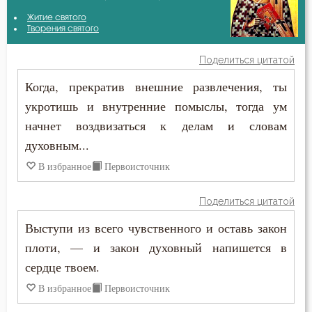
Авва Филимон
Житие святого
Духовная жизнь
Творения святого
Амвросий Оптинский (Гренков)
Душа
Поделиться цитатой
Антоний Великий
Когда, прекратив внешние развлечения, ты
Знание
укротишь и внутренние помыслы, тогда ум
Варсонофий Оптинский (Плиханков)
Молитва
начнет воздвизаться к делам и словам
Григорий Богослов
духовным...
Монах
В избранное
Первоисточник
Григорий Нисский
Мудрость
Григорий Палама
Поделиться цитатой
Мысли
Выступи из всего чувственного и оставь закон
Ефрем Сирин
Память
плоти, — и закон духовный напишется в
Зосима Палестинский
сердце твоем.
Печаль
В избранное
Первоисточник
Игнатий Брянчанинов
Плоть