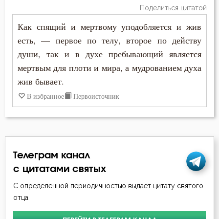
Поделиться цитатой
Иоанн Златоуст
Подвиг
Как спящий и мертвому уподобляется и жив
Иоанн Лествичник
есть, — первое по телу, второе по действу
Покаяние
души, так и в духе пребывающий является
Иосиф Оптинский (Литовкин)
Поклон
мертвым для плоти и мира, а мудрованием духа
Исаак Сирин Ниневийский
жив бывает.
Празднословие
В избранное
Первоисточник
Исидор Пелусиот
Ревность по Богу
Киприан Карфагенский
Скорбь
Лев Оптинский (Наголкин)
Спасение
Телеграм канал
Макарий Великий
с цитатами святых
Страсть
Макарий Оптинский (Иванов)
С определенной периодичностью выдает цитату святого
Стыд
отца
Марк Подвижник
Терпение