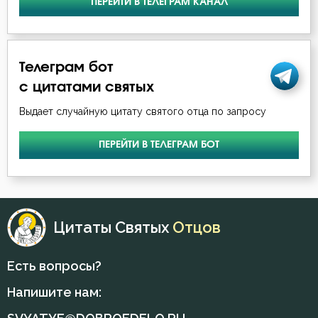
ПЕРЕЙТИ В ТЕЛЕГРАМ КАНАЛ
Никита Стифат
Никодим Святогорец
Телеграм бот
Николай Сербский
с цитатами святых
Никон Оптинский (Беляев)
Выдает случайную цитату святого отца по запросу
Нил Синайский
ПЕРЕЙТИ В ТЕЛЕГРАМ БОТ
Петр Дамаскин
Серафим Саровский
Цитаты Святых
Отцов
Симеон Новый Богослов
Есть вопросы?
Феолипт Филадельфийский
Напишите нам:
Феофан Затворник