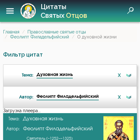
Цитаты
Святых
Отцов
Главная
Православные святые отцы
Феолипт Филадельфийский
О духовной жизни
Фильтр цитат
Духовная жизнь
X
Тема:
Феолипт Филадельфийский
X
Автор:
Бог
Загрузка плеера...
А-я
Духовная жизнь
Тема:
Богопознание
Феолипт Филадельфийский
Автор:
Авва Дорофей
Воздержание
Святитель (~1252–~1325)