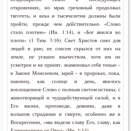
Игнатий Брянчанинов
откровениях, но мрак греховный продолжал
Ложь
тяготеть, и века и тысячелетия должны были
Иоанн Дамаскин
пройти, прежде чем действительно «Слово
Любовь
стало плотию» (Ин. 1:14), и «Бог явился во
Иоанн Златоуст
Молитва
плоти» (1 Тим. 3:16). Свет Христов сиял для
Иоанн Кронштадтский
людей в раю, не совсем скрылся от них на
Рождество
земле, не угашен язычеством, хотя им не
Ириней Лионский
Семья
усмотрен и не принят, знаменовал себя тенью –
Исидор Пелусиот
в Законе Моисеевом, зарей – в пророках, пока,
Скорбь
наконец, как солнце и день, явилось
Иустин (Попович)
воплощенное Слово с полным светом истины, с
Смерть
животворящей и чудодействующей силой, и в
Кирилл Александрийский
Страх Божий
Его жизни, проповеди, деяниях, даже в
Кирилл Иерусалимский
вольном страдании и смерти, особенно же в
Храм
Воскресении, «мы видели славу Его, славу, как
Климент Римский
Единородного от Отца» (Ин. 1:14).
Христос