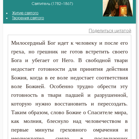
Святитель (1782–1867)
Авва Исайя (Скитский)
Благословение
Житие святого
Амвросий Медиоланский
Творения святого
Бог
Поделиться цитатой
Антоний Великий
Богопознание
Милосердный Бог идет к человеку и после его
Афанасий Великий
греха, но грешник не готов встретить своего
Будущее
Бога и убегает от Него. В свободной твари
Василий Великий
Вера
недостает готовности для принятия действия
Григорий Богослов
Божия, когда в ее воле недостает соответствия
Воскресение Христово
воле Божией. Особенно трудно обрести эту
Григорий Нисский
готовность в твари падшей и разрушенной,
Девство
которую нужно восстановить и пересоздать.
Димитрий Ростовский
Душа
Таким образом, слово Божие о Спасителе мира,
Епифаний Кипрский
как молния, блеснуло над человечеством в
Заповеди
первые минуты греховного омрачения и
Ефрем Сирин
Крещение
неоднократно сияло в последующих