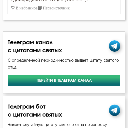
Лев Великий
В избранное
Первоисточник
Церковь
Макарий Великий
Человек
Николай Сербский
Язык
Телеграм канал
Нил Синайский
с цитатами святых
Серафим Саровский
С определенной периодичностью выдает цитату святого
отца
Симеон Новый Богослов
ПЕРЕЙТИ В ТЕЛЕГРАМ КАНАЛ
Тихон Задонский
Феофан Затворник
Телеграм бот
Филарет Московский (Дроздов)
с цитатами святых
Выдает случайную цитату святого отца по запросу