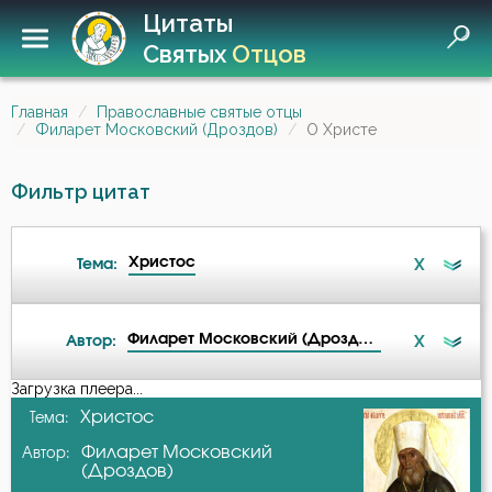
Цитаты
Святых
Отцов
Главная
Православные святые отцы
Филарет Московский (Дроздов)
О Христе
Фильтр цитат
Христос
X
Тема:
Филарет Московский (Дроздов)
X
Автор:
Ангел Хранитель
Загрузка плеера...
А-я
Христос
Тема:
Бесы
Филарет Московский
Автор:
Авва Дорофей
(Дроздов)
Благодать