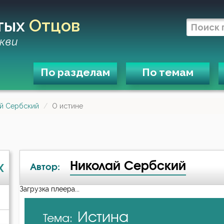
тых
Отцов
кви
По разделам
По темам
й Сербский
О истине
Николай Сербский
X
Автор:
Загрузка плеера...
А-я
Истина
Тема:
Авва Исайя (Скитский)