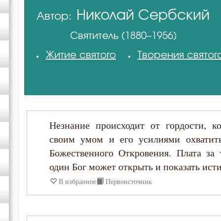
Николай Сербский
Автор:
Амвросий Оптинский (Гренков)
Святитель (1880–1956)
Антоний Оптинский (Путилов)
Житие святого
Творения святог
Афанасий Великий
Василий Великий
Незнание происходит от гордости, ко
Григорий Богослов
своим умом и его усилиями охватить
Божественного Откровения. Плата за 
Григорий Нисский
один Бог может открыть и показать истин
В избранное
Первоисточник
Григорий Синаит
Диадох