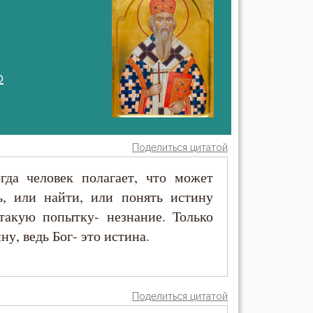
о
Поделиться цитатой
гда человек полагает, что может
, или найти, или понять истину
такую попытку- незнание. Только
у, ведь Бог- это истина.
Поделиться цитатой