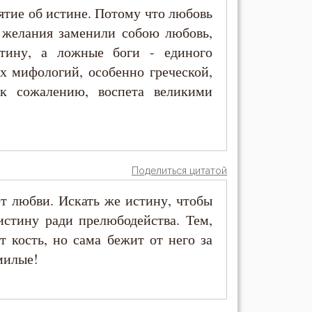
нятие об истине. Потому что любовь
 желания заменили собою любовь,
тину, а ложные боги - единого
ех мифологий, особенно греческой,
 к сожалению, воспета великими
Поделиться цитатой
т любви. Искать же истину, чтобы
истину ради прелюбодейства. Тем,
т кость, но сама бежит от него за
 милые!