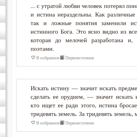
... с утратой любви человек потерял по
и истина нераздельны. Как различные
Димитрий Ростовский
так и ложные понятия заменили ис
истинного Бога. Это ясно видно из вс
Ерм
которая до мелочей разработана и,
поэтами.
Ефрем Сирин
В избранное
Первоисточник
Игнатий Брянчанинов
Илия Екдик
Искать истину — значит искать предме
сделать ее орудием, — значит искать 
Иоанн Златоуст
кто ищет ее ради этого, истина бросае
тридевять земель. За тридевять земель,
Иосиф Оптинский (Литовкин)
В избранное
Первоисточник
Исаак Сирин Ниневийский