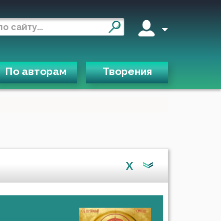
По авторам
Творения
X