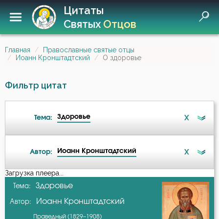
Цитаты
Святых
Отцов
Главная
Православные святые отцы
Иоанн Кронштадтский
О здоровье
Фильтр цитат
Здоровье
X
Тема:
Иоанн Кронштадтский
X
Автор:
Беда
Загрузка плеера...
А-я
Здоровье
Тема:
Бедность
Иоанн Кронштадтский
Автор:
Авва Дорофей
Благочестие
Праведный (1829–1908)