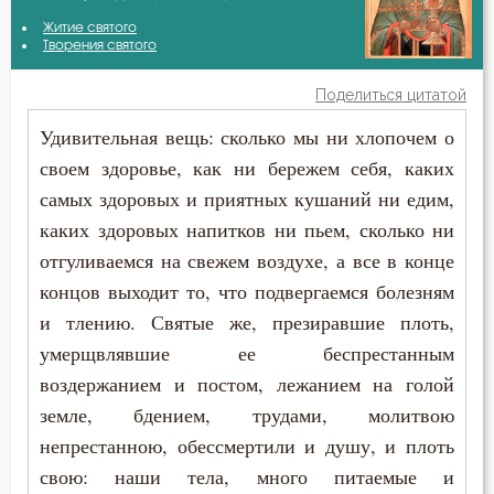
Авва Исайя (Скитский)
Житие святого
Ближний
Творения святого
Антоний Оптинский (Путилов)
Богатство
Поделиться цитатой
Василий Великий
Удивительная вещь: сколько мы ни хлопочем о
Будущее
своем здоровье, как ни бережем себя, каких
Григорий Богослов
Вера
самых здоровых и приятных кушаний ни едим,
Ефрем Сирин
каких здоровых напитков ни пьем, сколько ни
Воскресение
отгуливаемся на свежем воздухе, а все в конце
Иоанн Златоуст
Врач
концов выходит то, что подвергаемся болезням
Иоанн Кронштадтский
и тлению. Святые же, презиравшие плоть,
Гонение
умерщвлявшие ее беспрестанным
Иосиф Оптинский (Литовкин)
воздержанием и постом, лежанием на голой
Гордость
земле, бдением, трудами, молитвою
Исидор Пелусиот
Грех
непрестанною, обессмертили и душу, и плоть
Лев Оптинский (Наголкин)
свою: наши тела, много питаемые и
Дело