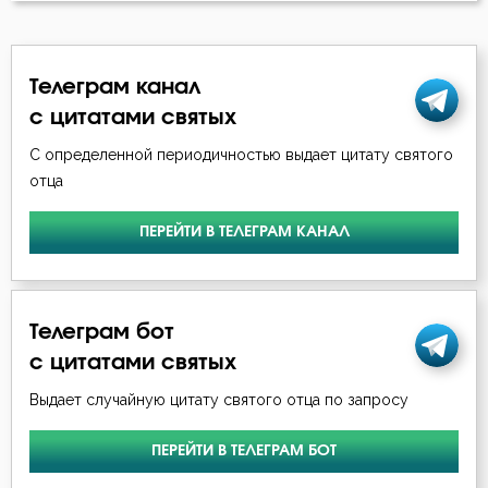
Милостыня
Телеграм канал
Мир
с цитатами святых
Молитва
С определенной периодичностью выдает цитату святого
отца
Обида
ПЕРЕЙТИ В ТЕЛЕГРАМ КАНАЛ
Оскорбление
Осуждение
Телеграм бот
Печаль по Богу
с цитатами святых
Покаяние
Выдает случайную цитату святого отца по запросу
Пост
ПЕРЕЙТИ В ТЕЛЕГРАМ БОТ
Праздность