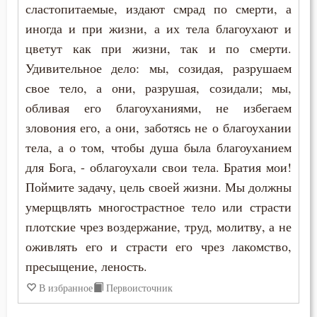
сластопитаемые, издают смрад по смерти, а
Макарий Оптинский (Иванов)
иногда и при жизни, а их тела благоухают и
Добро
Митрофан Воронежский
цветут как при жизни, так и по смерти.
Здоровье
Удивительное дело: мы, созидая, разрушаем
Николай Сербский
свое тело, а они, разрушая, созидали; мы,
Зло
обливая его благоуханиями, не избегаем
Феодор Студит
Знание
зловония его, а они, заботясь не о благоухании
Феофан Затворник
тела, а о том, чтобы душа была благоуханием
Искушение
для Бога, - облагоухали свои тела. Братия мои!
Поймите задачу, цель своей жизни. Мы должны
Католицизм
умерщвлять многострастное тело или страсти
Курение
плотские чрез воздержание, труд, молитву, а не
оживлять его и страсти его чрез лакомство,
Любовь
пресыщение, леность.
Любовь Божия
В избранное
Первоисточник
Любовь к Богу