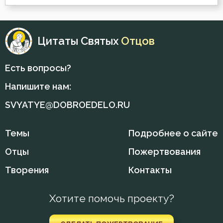
Привычки
Цитаты Святых
Отцов
Приметы
Причастие
Есть вопросы?
Напишите нам:
Промысел Божий
SVYATYE@DOBROEDELO.RU
Простота
Темы
Подробнее о сайте
Раздражительность
Отцы
Пожертвования
Самолюбие
Творения
Контакты
Священники
Хотите помочь проекту?
Скромность
Смерть