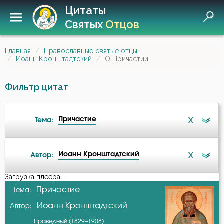
Цитаты
Святых
Отцов
Главная
Православные святые отцы
Иоанн Кронштадтский
О Причастии
Фильтр цитат
Причастие
X
Тема:
Иоанн Кронштадтский
X
Автор:
Беда
Загрузка плеера...
А-я
Причастие
Тема:
Бедность
Иоанн Кронштадтский
Автор:
Авва Исайя (Скитский)
Благочестие
Праведный (1829–1908)