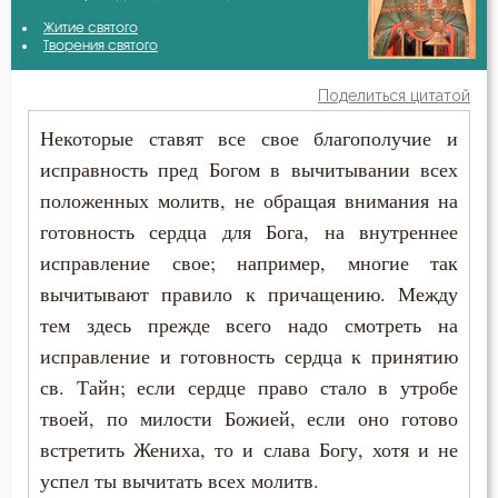
Авва Феона
Житие святого
Ближний
Творения святого
Авва Филимон
Богатство
Поделиться цитатой
Амвросий Оптинский (Гренков)
Некоторые ставят все свое благополучие и
Будущее
исправность пред Богом в вычитывании всех
Антоний Оптинский (Путилов)
Вера
положенных молитв, не обращая внимания на
Афанасий Великий
готовность сердца для Бога, на внутреннее
Воскресение
исправление свое; например, многие так
Варсонофий Оптинский (Плиханков)
Врач
вычитывают правило к причащению. Между
Василий Великий
тем здесь прежде всего надо смотреть на
Гонение
исправление и готовность сердца к принятию
Димитрий Ростовский
св. Тайн; если сердце право стало в утробе
Гордость
твоей, по милости Божией, если оно готово
Ефрем Сирин
Грех
встретить Жениха, то и слава Богу, хотя и не
Игнатий Брянчанинов
успел ты вычитать всех молитв.
Дело