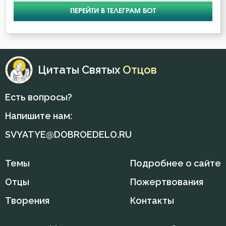
Кирилл Иерусалимский
ПЕРЕЙТИ В ТЕЛЕГРАМ БОТ
Милостыня
Лев Оптинский (Наголкин)
Мир
Макарий Великий
Молитва
Цитаты Святых
Отцов
Макарий Оптинский (Иванов)
Обида
Есть вопросы?
Максим Исповедник
Оскорбление
Напишите нам:
Никита Стифат
Осуждение
SVYATYE@DOBROEDELO.RU
Никодим Святогорец
Печаль по Богу
Темы
Подробнее о сайте
Никон Оптинский (Беляев)
Покаяние
Отцы
Пожертвования
Нил Синайский
Творения
Контакты
Пост
Симеон Новый Богослов
Праздность