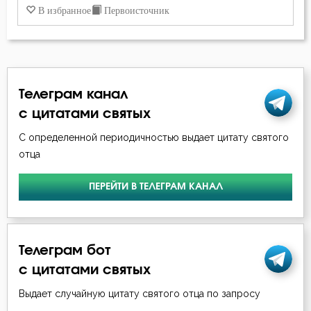
В избранное
Первоисточник
Иоанн Дамаскин
Добро
Иоанн Златоуст
Здоровье
Иоанн Кассиан Римлянин
Зло
Телеграм канал
Иоанн Кронштадтский
с цитатами святых
Знание
Иосиф Оптинский (Литовкин)
С определенной периодичностью выдает цитату святого
Искушение
отца
Ириней Лионский
Католицизм
ПЕРЕЙТИ В ТЕЛЕГРАМ КАНАЛ
Исидор Пелусиот
Курение
Исихий Иерусалимский
Любовь
Телеграм бот
Иустин (Попович)
с цитатами святых
Любовь Божия
Киприан Карфагенский
Выдает случайную цитату святого отца по запросу
Любовь к Богу