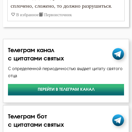
сплочено, сложено, то должно разрушиться.
Иларион Оптинский (Пономарёв)
Добро
В избранное
Первоисточник
Иоанн Златоуст
Здоровье
Иоанн Кронштадтский
Зло
Иоанн Лествичник
Телеграм канал
Знание
Иосиф Оптинский (Литовкин)
с цитатами святых
Искушение
С определенной периодичностью выдает цитату святого
Исаак Сирин Ниневийский
отца
Католицизм
Исидор Пелусиот
ПЕРЕЙТИ В ТЕЛЕГРАМ КАНАЛ
Курение
Исихий Иерусалимский
Любовь
Макарий Великий
Телеграм бот
Любовь Божия
Макарий Оптинский (Иванов)
с цитатами святых
Любовь к Богу