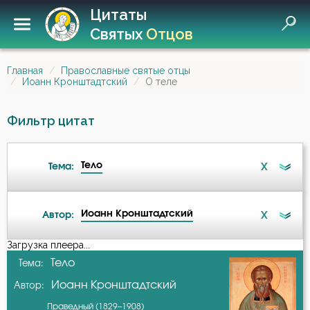
Цитаты
Святых
Отцов
Главная
Православные святые отцы
Иоанн Кронштадтский
О теле
Фильтр цитат
Тело
X
Тема:
Иоанн Кронштадтский
X
Автор:
Беда
Загрузка плеера...
А-я
Тело
Тема:
Бедность
Иоанн Кронштадтский
Автор:
Авва Исайя (Скитский)
Благочестие
Праведный (1829–1908)