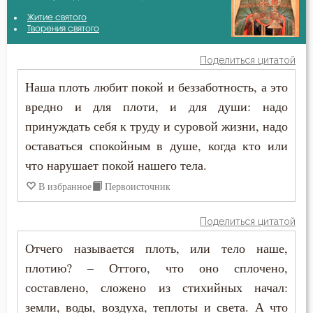
Антоний Великий
Житие святого
Ближний
Творения святого
Афанасий Великий
Богатство
Поделиться цитатой
Варсонофий Оптинский (Плиханков)
Наша плоть любит покой и беззаботность, а это
Будущее
вредно и для плоти, и для души: надо
Василий Великий
Вера
принуждать себя к труду и суровой жизни, надо
Григорий Богослов
оставаться спокойным в душе, когда кто или
Воскресение
что нарушает покой нашего тела.
Григорий Нисский
Врач
В избранное
Первоисточник
Григорий Палама
Гонение
Поделиться цитатой
Григорий Синаит
Гордость
Отчего называется плоть, или тело наше,
Ефрем Сирин
плотию? – Оттого, что оно сплочено,
Грех
составлено, сложено из стихийных начал:
Игнатий Брянчанинов
земли, воды, воздуха, теплоты и света. А что
Дело