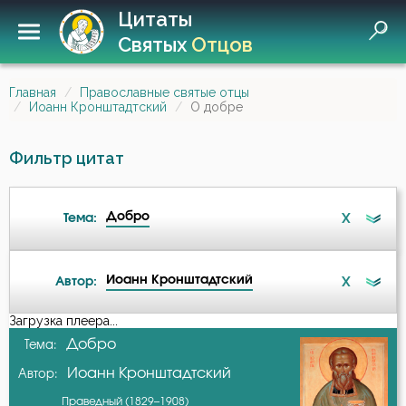
Цитаты
Святых
Отцов
Главная
Православные святые отцы
Иоанн Кронштадтский
О добре
Фильтр цитат
Добро
X
Тема:
Иоанн Кронштадтский
X
Автор:
Беда
Загрузка плеера...
А-я
Добро
Тема:
Бедность
Иоанн Кронштадтский
Автор:
Авва Дорофей
Благочестие
Праведный (1829–1908)