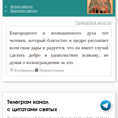
Авва Исайя (Скитский)
Житие святого
Ближний
Творения святого
Амвросий Оптинский (Гренков)
Богатство
Поделиться цитатой
Анатолий Оптинский (Зерцалов)
Благородного и возвышенного духа тот
Будущее
человек, который благостно и щедро рассыпает
Антоний Великий
Вера
всем свои дары и радуется, что он имеет случай
Афанасий Великий
сделать добро и удовольствие всякому, не
Воскресение
думая о вознаграждении за это.
Василий Великий
Врач
В избранное
Первоисточник
Григорий Богослов
Гонение
Григорий Нисский
Гордость
Григорий Палама
Телеграм канал
Грех
с цитатами святых
Ефрем Сирин
Дело