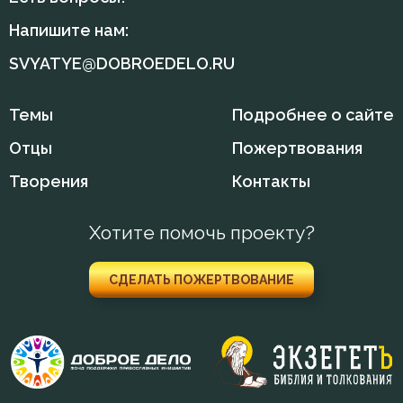
Макарий Оптинский (Иванов)
Напишите нам:
Милостыня
Марк Подвижник
SVYATYE@DOBROEDELO.RU
Мир
Нектарий Оптинский (Тихонов)
Темы
Подробнее о сайте
Молитва
Никодим Святогорец
Отцы
Пожертвования
Обида
Нил Синайский
Творения
Контакты
Оскорбление
Пимен Великий
Хотите помочь проекту?
Осуждение
Симеон Новый Богослов
Печаль по Богу
СДЕЛАТЬ ПОЖЕРТВОВАНИЕ
Тихон Задонский
Покаяние
Феодорит Кирский
Пост
Феофан Затворник
Праздность