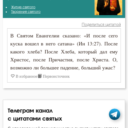
Авва Феона
Житие святого
Гордость
Творения святого
Авва Филимон
Дети
Поделиться цитатой
Амвросий Оптинский (Гренков)
В Святом Евангелии сказано: «И после сего
Добро
куска вошел в него сатана» (Ин 13:27). После
Антоний Оптинский (Путилов)
Животные
какого хлеба? После Хлеба, который дал ему
Афанасий Великий
Христос, после Причастия, после Христа. О,
Зло
возможно ли большее падение, больший ужас?
Варсонофий Оптинский (Плиханков)
Знание
В избранное
Первоисточник
Василий Великий
Искушение в смертный час
Димитрий Ростовский
Истина
Ефрем Сирин
Телеграм канал
Католицизм
с цитатами святых
Игнатий Брянчанинов
Кротость