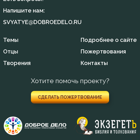
Кирилл Иерусалимский
Напишите нам:
Свобода
Лев Оптинский (Наголкин)
SVYATYE@DOBROEDELO.RU
Свобода воли
Макарий Великий
Темы
Подробнее о сайте
Смерть
Макарий Оптинский (Иванов)
Отцы
Пожертвования
Смирение
Максим Исповедник
Творения
Контакты
Смысл жизни
Никита Стифат
Хотите помочь проекту?
Сострадание
Никодим Святогорец
Спасение
СДЕЛАТЬ ПОЖЕРТВОВАНИЕ
Никон Оптинский (Беляев)
Сребролюбие
Нил Синайский
Страдание
Симеон Новый Богослов
Христос