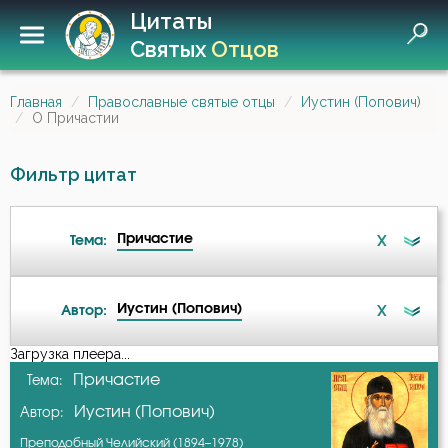
Цитаты
Святых
Отцов
Главная
Православные святые отцы
Иустин (Попович)
О Причастии
Фильтр цитат
Причастие
X
Тема:
Иустин (Попович)
X
Автор:
Атеизм
Загрузка плеера...
А-я
Причастие
Тема:
Власть
Иустин (Попович)
Автор:
Авва Исайя (Скитский)
Воскресение Христово
Преподобный Челийский (1894–1978)