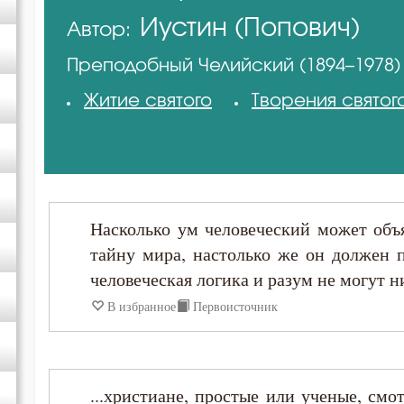
Иустин (Попович)
Автор:
Антоний Великий
Преподобный Челийский (1894–1978)
Антоний Оптинский (Путилов)
Житие святого
Творения святог
Варсонофий Оптинский (Плиханков)
Василий Великий
Насколько ум человеческий может объ
Григорий Богослов
тайну мира, настолько же он должен п
человеческая логика и разум не могут ни
Григорий Нисский
В избранное
Первоисточник
Григорий Палама
...христиане, простые или ученые, смо
Ефрем Сирин