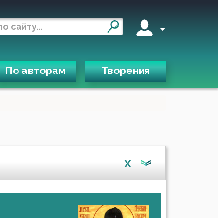
По авторам
Творения
X