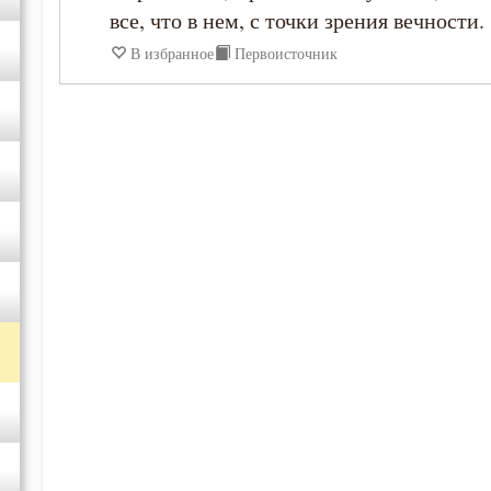
все, что в нем, с точки зрения вечности.
Игнатий Брянчанинов
В избранное
Первоисточник
Иоанн Дамаскин
Иоанн Златоуст
Иоанн Кронштадтский
Ириней Лионский
Исаак Сирин Ниневийский
Исидор Пелусиот
Иустин (Попович)