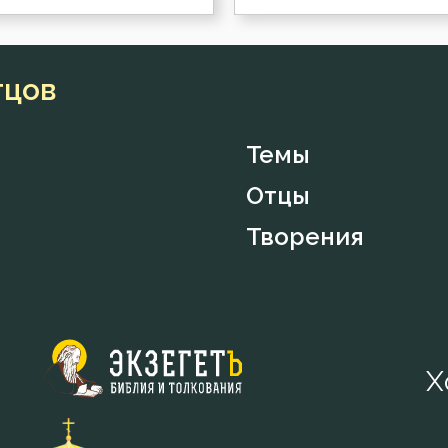
тцов
Темы
Отцы
Творения
Х