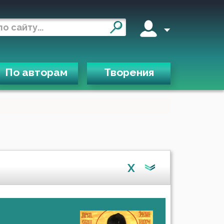
По авторам
Творения
X