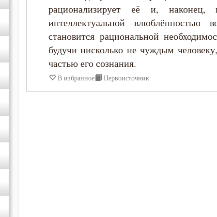
рационализирует её и, наконец, 
интеллектуальной влюблённостью 
Димитрий Ростовский
становится рациональной необходимос
будучи нисколько не чуждым человеку,
Ерм
частью его сознания.
Ефрем Сирин
В избранное
Первоисточник
Игнатий Брянчанинов
Илия Екдик
Иоанн Златоуст
Иоанн Карпафский
Иоанн Кассиан Римлянин