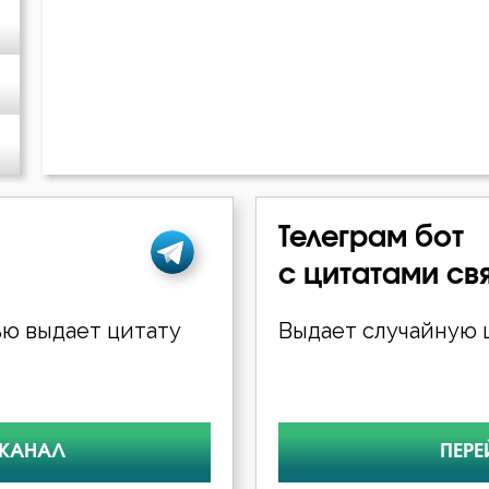
Пимен Великий
Симеон Новый Богослов
Тихон Задонский
Феодор Студит
Телеграм бот
Феодор Эдесский
с цитатами св
Феофан Затворник
ю выдает цитату
Выдает случайную ц
 КАНАЛ
ПЕРЕ