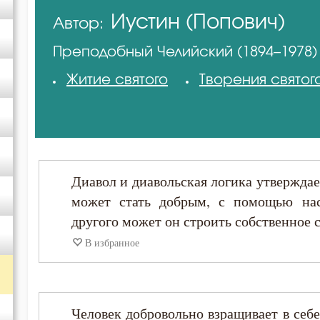
Иустин (Попович)
Автор:
Авва Исайя (Скитский)
Преподобный Челийский (1894–1978)
Амвросий Оптинский (Гренков)
Житие святого
Творения святог
Антоний Великий
Афанасий Великий
Диавол и диавольская логика утверждае
Василий Великий
может стать добрым, с помощью нас
другого может он строить собственное с
Григорий Богослов
В избранное
Григорий Нисский
Человек добровольно взращивает в себе
Диадох