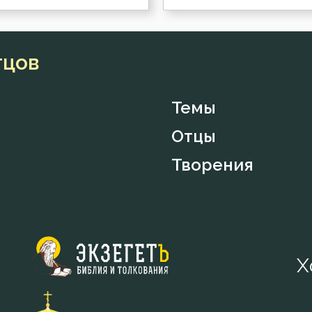
тцов
Темы
Отцы
Творения
Х