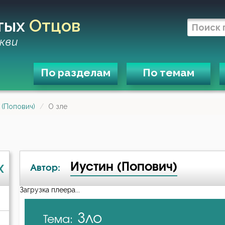
тых
Отцов
кви
По разделам
По темам
 (Попович)
О зле
Иустин (Попович)
X
Автор:
Загрузка плеера...
А-я
Зло
Тема:
Авва Дорофей