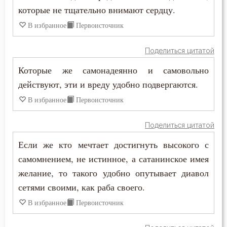
которые не тщательно внимают сердцу.
Иоанн Лествичник
Деньги
В избранное
Первоисточник
Иосиф Оптинский (Литовкин)
Добродетель
Поделиться цитатой
Исидор Пелусиот
Душа
Которые же самонадеянно и самовольно
Исихий Иерусалимский
действуют, эти и вреду удобно подвергаются.
Жизнь вечная
В избранное
Первоисточник
Лев Оптинский (Наголкин)
Загробная жизнь
Макарий Великий
Поделиться цитатой
Заповеди
Если же кто мечтает достигнуть высокого с
Макарий Оптинский (Иванов)
Знание
самомнением, не истинное, а сатанинское имея
Максим Исповедник
желание, то такого удобно опутывает диавол
Искушение
сетями своими, как раба своего.
Никита Стифат
Истина
В избранное
Первоисточник
Никодим Святогорец
Любомудрие