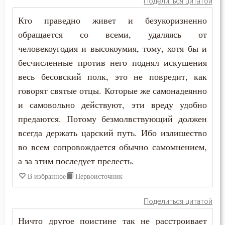
Поделиться цитатой
Никон Оптинский (Беляев)
Кто праведно живет и безукоризненно
Молитва
Нил Синайский
обращается со всеми, удаляясь от
Монах
человекоугодия и высокоумия, тому, хотя бы и
Петр Дамаскин
бесчисленные против него поднял искушения
Мысли
весь бесовский полк, это не повредит, как
Симеон Благоговейный
Память
говорят святые отцы. Которые же самонадеянно
Симеон Новый Богослов
и самовольно действуют, эти вреду удобно
Плач
предаются. Потому безмолвствующий должен
Феогност
всегда держать царский путь. Ибо излишество
Плоть
во всем сопровождается обычно самомнением,
Феодор Студит
Послушание
а за этим последует прелесть.
Феофан Затворник
В избранное
Первоисточник
Похоть
Прелесть
Поделиться цитатой
Ничто другое поистине так не расстроивает
Проповеди