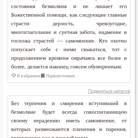
состояния безмолвия и не лишает его
Раздражительность
Божественной помощи, как следующие главные
страсти: дерзость, чревоугодие,
Разум
многоглаголание и суетная забота, надмение и
госпожа страстей — самомнение. Кто охотно
Самолюбие
попускает себе с ними свыкаться, тот с
Самомнение
продолжением времени омрачаясь все более и
более, делается наконец совсем обуморенным.
Сердце
В избранное
Первоисточник
Сластолюбие
Поделиться цитатой
Смирение
Без терпения и смирения вступивший в
Совесть
безмолвие будет всегда совоспитанницею
своему нерадению иметь самомнение, от
Созерцание
которых размножаются пленения и парения,
ввергающие нас в расслабление.
Сокрушение