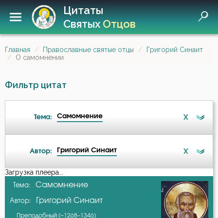
Цитаты
Святых
Отцов
Главная
Православные святые отцы
Григорий Синаит
О самомнении
Фильтр цитат
Самомнение
X
Тема:
Григорий Синаит
X
Автор:
Ад
Загрузка плеера...
А-я
Самомнение
Тема:
Бесы
Григорий Синаит
Автор:
Авва Дорофей
Благодать
Преподобный (~1268–1346)