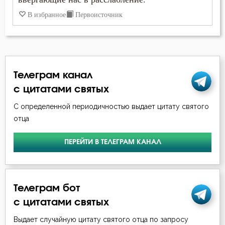
В избранное
Первоисточник
Спасение
Страсть
Творения святых
Телеграм канал
с цитатами святых
Тело
С определенной периодичностью выдает цитату святого
Терпение
отца
Тщеславие
ПЕРЕЙТИ В ТЕЛЕГРАМ КАНАЛ
Уединение
Ум
Телеграм бот
с цитатами святых
Царство небесное
Выдает случайную цитату святого отца по запросу