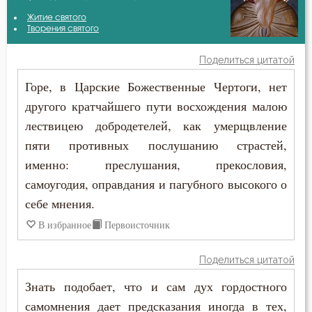
Авва Исайя (Скитский)
Житие святого
Блуд
Творения святого
Амвросий Оптинский (Гренков)
Бог
Поделиться цитатой
Антоний Оптинский (Путилов)
Горе, в Царские Божественные Чертоги, нет
Богопознание
другого кратчайшего пути восхождения малою
Василий Великий
Будущее
лествицею добродетелей, как умерщвление
Григорий Богослов
пяти противных послушанию страстей,
Вера
именно: преслушания, прекословия,
Григорий Синаит
Воздержание
самоугодия, оправдания и пагубного высокого о
Ефрем Сирин
себе мнения.
Воскресение
В избранное
Первоисточник
Игнатий Брянчанинов
Гнев
Поделиться цитатой
Иларион Оптинский (Пономарёв)
Гордость
Знать подобает, что и сам дух гордостного
Иоанн Златоуст
самомнения дает предсказания иногда в тех,
Грех