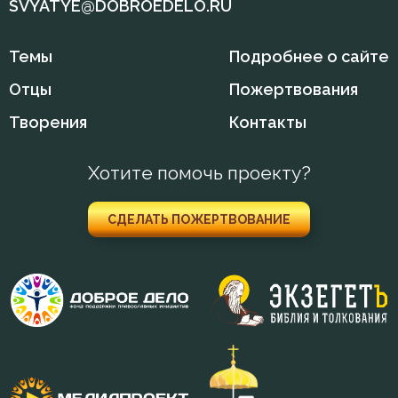
Молитва
SVYATYE@DOBROEDELO.RU
Молчание
Темы
Подробнее о сайте
Монастырь
Отцы
Пожертвования
Творения
Монах
Контакты
Мысли
Хотите помочь проекту?
Надежда
СДЕЛАТЬ ПОЖЕРТВОВАНИЕ
Наслаждение
Начальство
Нечувствие
Нищета