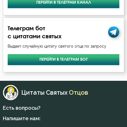
ПЕРЕЙТИ В ТЕЛЕГРАМ КАНАЛ
Клятва
Колдовство
Телеграм бот
с цитатами святых
Лень
Выдает случайную цитату святого отца по запросу
Ложь
ПЕРЕЙТИ В ТЕЛЕГРАМ БОТ
Любовь
Любовь Божия
Любовь к Богу
Цитаты Святых
Отцов
Милостыня
Есть вопросы?
Мир
Напишите нам: