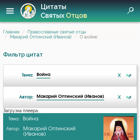
Цитаты
Святых
Отцов
Главная
Православные святые отцы
Макарий Оптинский (Иванов)
О войне
Фильтр цитат
Война
X
Тема:
Макарий Оптинский (Иванов)
X
Автор:
Беседа
Загрузка плеера...
А-я
Война
Тема:
Бесы
Макарий Оптинский
Автор:
Амвросий Оптинский (Гренков)
(Иванов)
Благодарность