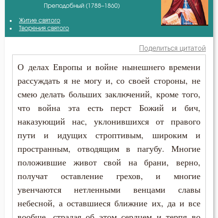
Преподобный (1788–1860)
Василий Великий
Благодать
Житие святого
Иоанн Златоуст
Творения святого
Ближний
Поделиться цитатой
Исидор Пелусиот
Богатство
О делах Европы и войне нынешнего времени
Макарий Оптинский (Иванов)
рассуждать я не могу и, со своей стороны, не
Богопознание
смею делать больших заключений, кроме того,
Феофан Затворник
Богоугождение
что война эта есть перст Божий и бич,
наказующий нас, уклонившихся от правого
Болезнь
пути и идущих строптивым, широким и
пространным, отводящим в пагубу. Многие
Борьба
положившие живот свой на брани, верно,
Брак
получат оставление грехов, и многие
увенчаются нетленными венцами славы
Будущее
небесной, а оставшиеся ближние их, да и все
Вера
вообще, страдая об этом сердцем и терпя во