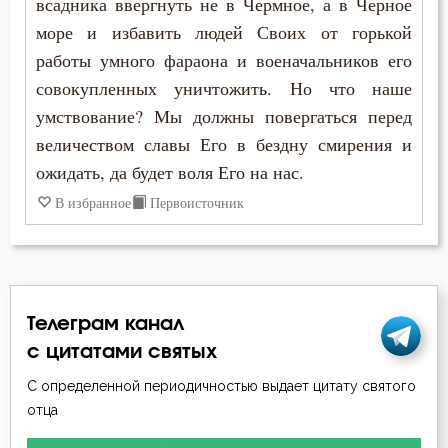
всадника ввергнуть не в Чермное, а в Черное
море и избавить людей Своих от горькой
Ересь
работы умного фараона и военачальников его
совокупленных уничтожить. Но что наше
Забота
умствование? Мы должны повергаться перед
Зависть
величеством славы Его в бездну смирения и
ожидать, да будет воля Его на нас.
Заповеди
В избранное
Первоисточник
Здоровье
Злопамятство
Искушение
Телеграм канал
с цитатами святых
Исповедь
С определенной периодичностью выдает цитату святого
Исправление
отца
Истина