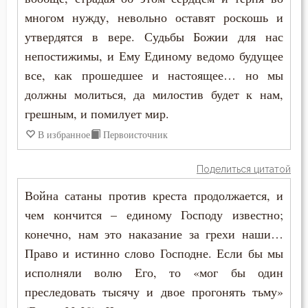
многом нужду, невольно оставят роскошь и
Воздаяние
утвердятся в вере. Судьбы Божии для нас
непостижимы, и Ему Единому ведомо будущее
Воздержание
все, как прошедшее и настоящее… но мы
Война
должны молиться, да милостив будет к нам,
грешным, и помилует мир.
Воля
В избранное
Первоисточник
Воля Божия
Поделиться цитатой
Воспитание
Война сатаны против креста продолжается, и
Высокомерие
чем кончится – единому Господу известно;
конечно, нам это наказание за грехи наши…
Глаза
Право и истинно слово Господне. Если бы мы
исполняли волю Его, то «мог бы один
Гнев
преследовать тысячу и двое прогонять тьму»
Гордость