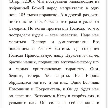
(Втор. 32:30). Что пострадали нападающие на
избранный Божий народ неприятели: в одну
Дело
ночь 185 тысяч поражено. А в другой раз, хоть
Деньги
никто их не гнал, бежали от страха и ужаса от
Самарии. Но когда прогневали Господа, то что
Дети
пострадали иудеи – всем известно. Надо нам
молиться Господу и умилостивлять Его
Добро
покаянием и благим житием. Да сохранит
Добродетель
Господь Православную нашу Церковь и чад ее,
братий наших, подпавших мусульманскому игу
Друг
и мнимо христианскому тиранству. Они,
бедные, теперь без защиты. Вся Европа
Духовная жизнь
обрушилась на нас и на них. Один Бог наш
Душа
Помощник и Покровитель, и Он да будет нам
во спасение. Воззовем к Нему в скорбях сих, и
Еда
услышит нас. Он силен и сейчас коня и
Елеосвящение