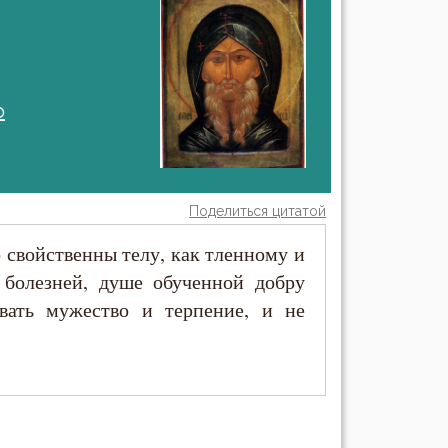
о
Поделиться цитатой
о свойственны телу, как тленному и
 болезней, душе обученной добру
вать мужество и терпение, и не