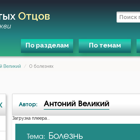
тых
Отцов
кви
По разделам
По темам
й Великий
О болезнях
Антоний Великий
X
Автор:
Загрузка плеера...
А-я
Болезнь
Тема:
Авва Исайя (Скитский)