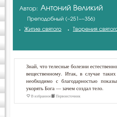
Антоний Великий
Автор:
Авва Филимон
Преподобный (~251–~356)
Амвросий Оптинский (Гренков)
Житие святого
Творения святог
Антоний Великий
Антоний Оптинский (Путилов)
Знай, что телесные болезни естественн
Варсонофий Оптинский (Плиханков)
вещественному. Итак, в случае таких
необходимо с благодарностью показы
Василий Великий
укорять Бога — зачем создал тело.
В избранное
Первоисточник
Григорий Богослов
Григорий Палама