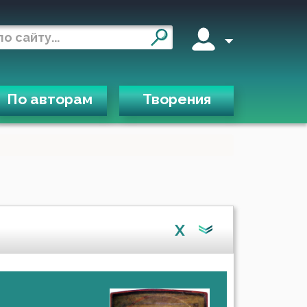
По авторам
Творения
X