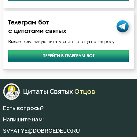
Гнев
Телеграм бот
Гордость
с цитатами святых
Господь
Выдает случайную цитату святого отца по запросу
Грех
ПЕРЕЙТИ В ТЕЛЕГРАМ БОТ
Девство
Деньги
Цитаты Святых
Отцов
Добро
Есть вопросы?
Добродетель
Напишите нам:
Дух Святой
SVYATYE@DOBROEDELO.RU
Духовная жизнь