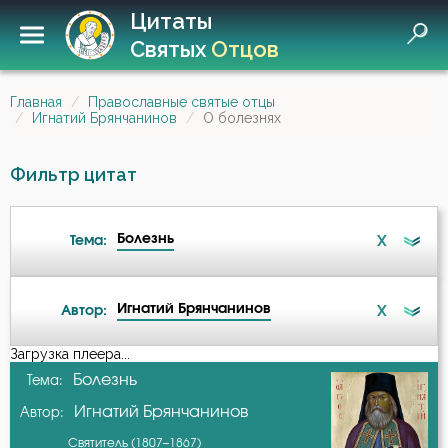
Цитаты
Святых
Отцов
Главная
Православные святые отцы
Игнатий Брянчанинов
О болезнях
Фильтр цитат
Болезнь
X
Тема:
Игнатий Брянчанинов
X
Автор:
Ад
Загрузка плеера...
А-я
Болезнь
Тема:
Ангел
Игнатий Брянчанинов
Автор:
Авва Исайя (Скитский)
Антихрист
Святитель (1807–1867)