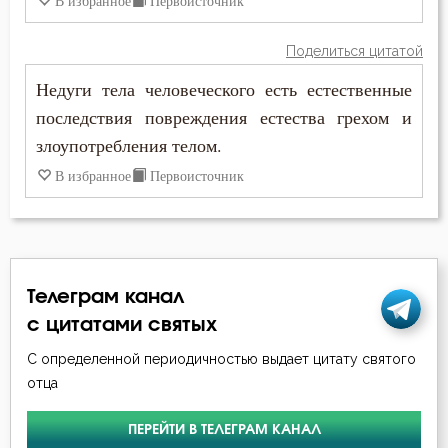
В избранное
Первоисточник
Моисей Оптинский (Путилов)
Ветхий Завет
Поделиться цитатой
Никита Стифат
Вечные муки
Недуги тела человеческого есть естественные
Никон Оптинский (Беляев)
последствия повреждения естества грехом и
Воздаяние
злоупотребления телом.
Нил Синайский
Воздержание
В избранное
Первоисточник
Серафим Саровский
Воля
Силуан Афонский
Воля Божия
Симеон Новый Богослов
Телеграм канал
Воплощение
с цитатами святых
Тихон Задонский
Воскресение
С определенной периодичностью выдает цитату святого
Феодор Студит
отца
Воскресение Христово
Феофан Затворник
ПЕРЕЙТИ В ТЕЛЕГРАМ КАНАЛ
Высокомерие