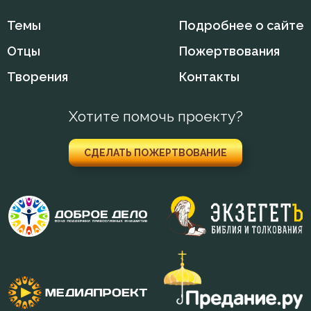
Темы
Подробнее о сайте
Душа
Отцы
Пожертвования
Еда
Творения
Контакты
Елеосвящение
Хотите помочь проекту?
Ересь
СДЕЛАТЬ ПОЖЕРТВОВАНИЕ
Женщина
Жизнь
Жизнь вечная
Забота
Загробная жизнь