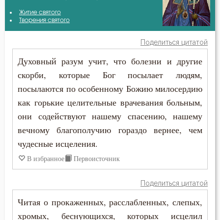
Авва Филимон
Житие святого
Атеизм
Творения святого
Амвросий Оптинский (Гренков)
Беда
Поделиться цитатой
Антоний Великий
Духовный разум учит, что болезни и другие
Безмолвие
скорби, которые Бог посылает людям,
Антоний Оптинский (Путилов)
Беснование
посылаются по особенному Божию милосердию
Варсонофий Оптинский (Плиханков)
как горькие целительные врачевания больным,
Бесстрастие
они содействуют нашему спасению, нашему
Василий Великий
Бесы
вечному благополучию гораздо вернее, чем
Григорий Богослов
чудесные исцеления.
Благоговение
В избранное
Первоисточник
Григорий Палама
Благодарность
Поделиться цитатой
Диадох
Благодать
Читая о прокаженных, расслабленных, слепых,
Ефрем Сирин
хромых, беснующихся, которых исцелил
Ближний