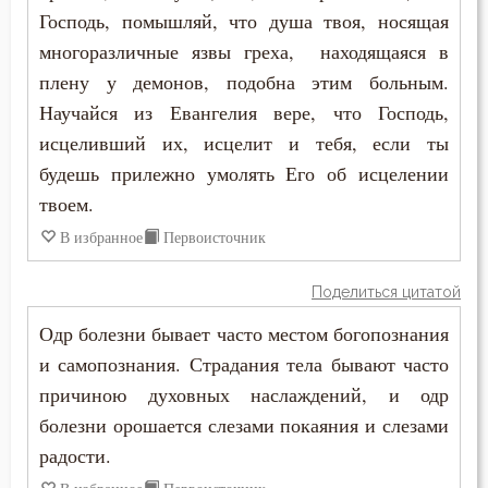
Господь, помышляй, что душа твоя, носящая
Игнатий Брянчанинов
Блуд
многоразличные язвы греха, находящаяся в
Иоанн Златоуст
плену у демонов, подобна этим больным.
Бог
Научайся из Евангелия вере, что Господь,
Иоанн Лествичник
Богатство
исцеливший их, исцелит и тебя, если ты
Иосиф Оптинский (Литовкин)
будешь прилежно умолять Его об исцелении
Богопознание
твоем.
Исаак Сирин Ниневийский
В избранное
Первоисточник
Богородица
Исидор Пелусиот
Богоугождение
Поделиться цитатой
Лев Оптинский (Наголкин)
Одр болезни бывает часто местом богопознания
Болезнь
и самопознания. Страдания тела бывают часто
Макарий Великий
Борьба
причиною духовных наслаждений, и одр
Макарий Оптинский (Иванов)
болезни орошается слезами покаяния и слезами
Будущее
радости.
Максим Исповедник
Вера