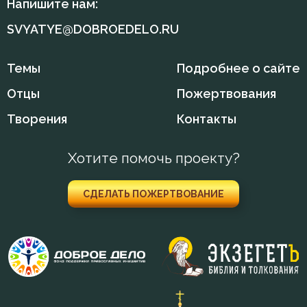
Напишите нам:
Симеон Новый Богослов
Ветхий Завет
SVYATYE@DOBROEDELO.RU
Тихон Задонский
Вечные муки
Темы
Подробнее о сайте
Феодор Студит
Воздаяние
Отцы
Пожертвования
Феофан Затворник
Творения
Контакты
Воздержание
Воля
Хотите помочь проекту?
Воля Божия
СДЕЛАТЬ ПОЖЕРТВОВАНИЕ
Воплощение
Воскресение
Воскресение Христово
Высокомерие