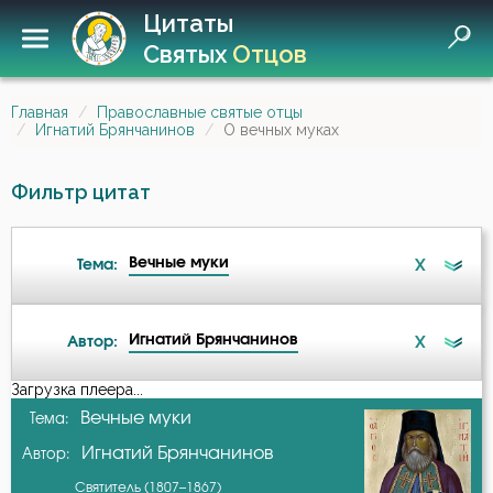
Цитаты
Святых
Отцов
Главная
Православные святые отцы
Игнатий Брянчанинов
О вечных муках
Фильтр цитат
Вечные муки
X
Тема:
Игнатий Брянчанинов
X
Автор:
Ад
Загрузка плеера...
А-я
Вечные муки
Тема:
Ангел
Игнатий Брянчанинов
Автор:
Аврелий Августин
Антихрист
Святитель (1807–1867)