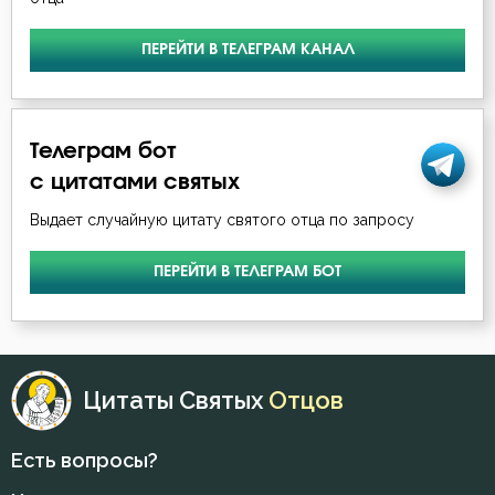
Ефрем Сирин
Блуд
ПЕРЕЙТИ В ТЕЛЕГРАМ КАНАЛ
Игнатий Брянчанинов
Бог
Иоанн Дамаскин
Богатство
Телеграм бот
Иоанн Златоуст
с цитатами святых
Богопознание
Иоанн Лествичник
Выдает случайную цитату святого отца по запросу
Богородица
Исаак Сирин Ниневийский
ПЕРЕЙТИ В ТЕЛЕГРАМ БОТ
Богоугождение
Климент Римский
Болезнь
Максим Исповедник
Борьба
Цитаты Святых
Отцов
Нил Сорский
Будущее
Есть вопросы?
Силуан Афонский
Вера