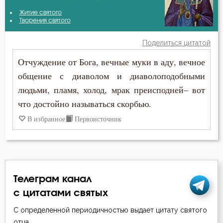
Амвросий Медиоланский
Житие святого
Атеизм
Творения святого
Амвросий Оптинский (Гренков)
Беда
Поделиться цитатой
Антоний Великий
Отчуждение от Бога, вечные муки в аду, вечное
Безмолвие
общение с диаволом и диаволоподобными
Афанасий Великий
Беснование
людьми, пламя, холод, мрак преисподней– вот
Варсонофий Оптинский (Плиханков)
что достойно называться скорбью.
Бесстрастие
В избранное
Первоисточник
Василий Великий
Бесы
Григорий Богослов
Благоговение
Григорий Нисский
Благодарность
Телеграм канал
Григорий Палама
с цитатами святых
Благодать
Димитрий Ростовский
С определенной периодичностью выдает цитату святого
Ближний
отца