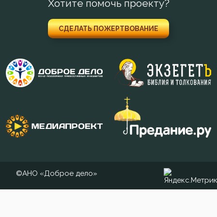
Хотите помочь проекту?
Мечта
Милостыня
СДЕЛАТЬ ПОЖЕРТВОВАНИЕ
Мир
Молитва
Монастырь
Монах
Мудрость
Мысли
©АНО «Доброе дело»
Мытарство
Надежда