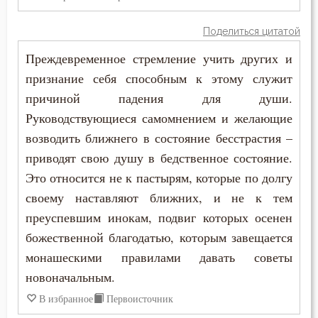
Игнатий Антиохийский
Блуд
Поделиться цитатой
Игнатий Брянчанинов
Преждевременное стремление учить других и
Бог
признание себя способным к этому служит
Иоанн Златоуст
Богатство
причиной падения для души.
Иоанн Лествичник
Руководствующиеся самомнением и желающие
Богопознание
возводить ближнего в состояние бесстрастия –
Исидор Пелусиот
Богородица
приводят свою душу в бедственное состояние.
Иустин (Попович)
Это относится не к пастырям, которые по долгу
Богоугождение
своему наставляют ближних, и не к тем
Киприан Карфагенский
преуспевшим инокам, подвиг которых осенен
Болезнь
божественной благодатью, которым завещается
Кирилл Александрийский
Борьба
монашескими правилами давать советы
Макарий Великий
новоначальным.
Будущее
В избранное
Первоисточник
Максим Исповедник
Вера