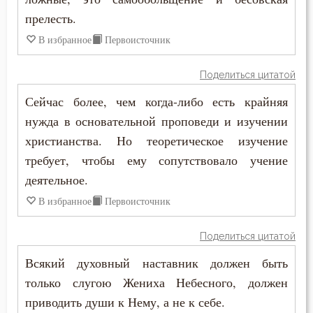
прелесть.
Душа
В избранное
Первоисточник
Еда
Поделиться цитатой
Елеосвящение
Сейчас более, чем когда-либо есть крайняя
нужда в основательной проповеди и изучении
Ересь
христианства. Но теоретическое изучение
Женщина
требует, чтобы ему сопутствовало учение
деятельное.
Жизнь
В избранное
Первоисточник
Жизнь вечная
Поделиться цитатой
Забота
Всякий духовный наставник должен быть
только слугою Жениха Небесного, должен
Загробная жизнь
приводить души к Нему, а не к себе.