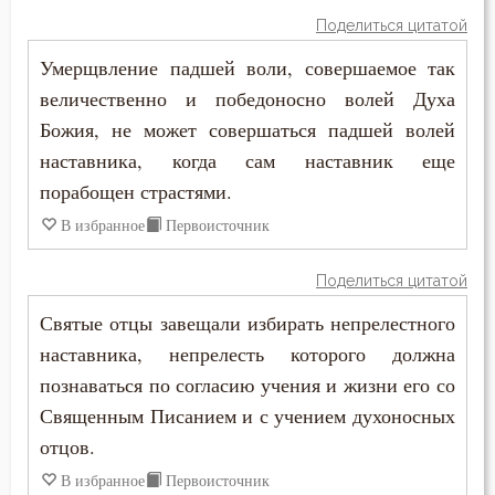
Никита Стифат
Поделиться цитатой
Ветхий Завет
Умерщвление падшей воли, совершаемое так
Никодим Святогорец
Вечные муки
величественно и победоносно волей Духа
Николай Сербский
Божия, не может совершаться падшей волей
Воздаяние
наставника, когда сам наставник еще
Нил Синайский
порабощен страстями.
Воздержание
Силуан Афонский
В избранное
Первоисточник
Воля
Симеон Новый Богослов
Поделиться цитатой
Воля Божия
Святые отцы завещали избирать непрелестного
Тихон Задонский
Воплощение
наставника, непрелесть которого должна
Феодор Студит
познаваться по согласию учения и жизни его со
Воскресение
Священным Писанием и с учением духоносных
Феодор Эдесский
Воскресение Христово
отцов.
Феофан Затворник
В избранное
Первоисточник
Высокомерие