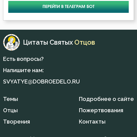
Крест
ПЕРЕЙТИ В ТЕЛЕГРАМ БОТ
Крещение
Кротость
Цитаты Святых
Отцов
Лицемерие
Ложь
Есть вопросы?
Лукавство
Напишите нам:
SVYATYE@DOBROEDELO.RU
Любовь
Любовь Божия
Темы
Подробнее о сайте
Отцы
Пожертвования
Любовь к Богу
Творения
Контакты
Месть