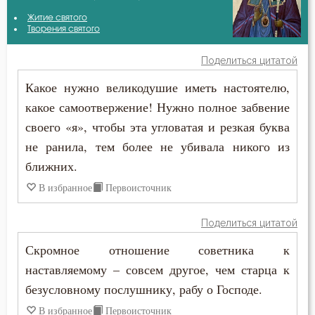
Антоний Великий
Житие святого
Атеизм
Творения святого
Василий Великий
Беда
Поделиться цитатой
Григорий Богослов
Какое нужно великодушие иметь настоятелю,
Безмолвие
какое самоотвержение! Нужно полное забвение
Григорий Великий (Двоеслов)
Беснование
своего «я», чтобы эта угловатая и резкая буква
Григорий Нисский
не ранила, тем более не убивала никого из
Бесстрастие
ближних.
Григорий Синаит
Бесы
В избранное
Первоисточник
Диадох
Благоговение
Поделиться цитатой
Димитрий Ростовский
Благодарность
Скромное отношение советника к
Ерм
наставляемому – совсем другое, чем старца к
Благодать
безусловному послушнику, рабу о Господе.
Ефрем Сирин
Ближний
В избранное
Первоисточник