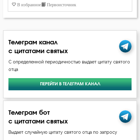
Закон Божий
В избранное
Первоисточник
Заповеди
Зло
Телеграм канал
Злопамятство
с цитатами святых
Знание
С определенной периодичностью выдает цитату святого
отца
Искушение
Исповедь
ПЕРЕЙТИ В ТЕЛЕГРАМ КАНАЛ
Исправление
Телеграм бот
Истина
с цитатами святых
Католицизм
Выдает случайную цитату святого отца по запросу