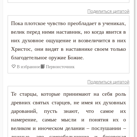
Поделиться цитатой
Гнев
Пока плотское чувство преобладает в учениках,
Гордость
велик перед ними наставник, но когда явится в
них духовное ощущение и возвеличится в них
Господь
Христос, они видят в наставнике своем только
Грех
благодетельное оружие Божие.
В избранное
Первоисточник
Девство
Деньги
Поделиться цитатой
Те старцы, которые принимают на себя роль
Добро
древних святых старцев, не имея их духовных
Добродетель
дарований, пусть знают, что самое их
намерение, самые мысли и понятия их о
Дух Святой
великом и иноческом делании – послушании –
ложные, это самообольщение и бесовская
Духовная жизнь