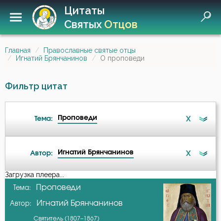
Цитаты
Святых
Отцов
Главная
Православные святые отцы
Игнатий Брянчанинов
О проповеди
Фильтр цитат
Проповеди
X
Тема:
Игнатий Брянчанинов
X
Автор:
Ад
Загрузка плеера...
А-я
Проповеди
Тема:
Ангел
Игнатий Брянчанинов
Автор:
Авва Исайя (Скитский)
Антихрист
Святитель (1807–1867)