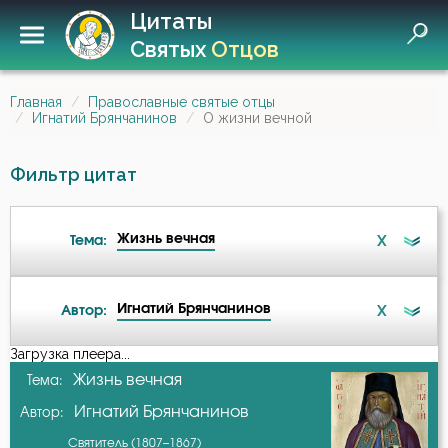
Цитаты
Святых
Отцов
Главная
Православные святые отцы
Игнатий Брянчанинов
О жизни вечной
Фильтр цитат
Жизнь вечная
X
Тема:
Игнатий Брянчанинов
X
Автор:
Ад
Загрузка плеера...
А-я
Жизнь вечная
Тема:
Ангел
Игнатий Брянчанинов
Автор:
Амвросий Оптинский (Гренков)
Антихрист
Святитель (1807–1867)