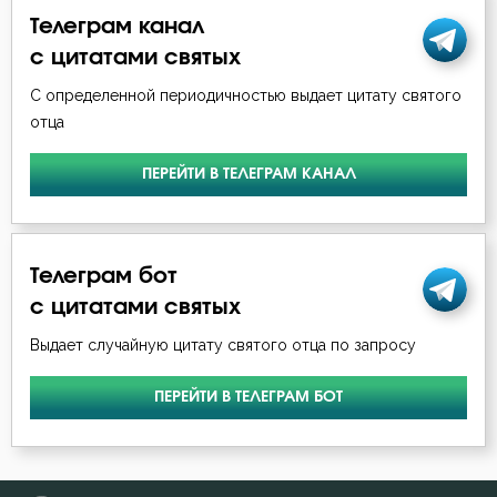
Телеграм канал
Гнев
с цитатами святых
Гордость
С определенной периодичностью выдает цитату святого
отца
Господь
ПЕРЕЙТИ В ТЕЛЕГРАМ КАНАЛ
Грех
Девство
Телеграм бот
Деньги
с цитатами святых
Добро
Выдает случайную цитату святого отца по запросу
Добродетель
ПЕРЕЙТИ В ТЕЛЕГРАМ БОТ
Дух Святой
Духовная жизнь