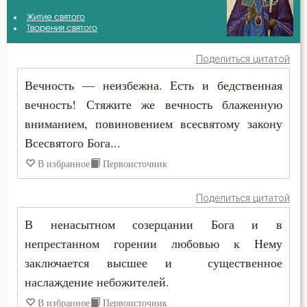
Варсонофий Оптинский (Плиханков)
Житие святого
Атеизм
Творения святого
Василий Великий
Беда
Поделиться цитатой
Григорий Нисский
Вечность — неизбежна. Есть и бедственная
Безмолвие
вечность! Стяжите же вечность блаженную
Григорий Палама
Беснование
вниманием, повиновением всесвятому закону
Григорий Синаит
Всесвятого Бога...
Бесстрастие
В избранное
Первоисточник
Ерм
Бесы
Ефрем Сирин
Поделиться цитатой
Благоговение
В ненасытном созерцании Бога и в
Игнатий Брянчанинов
Благодарность
непрестанном горении любовью к Нему
Иоанн Златоуст
заключается высшее и существенное
Благодать
наслаждение небожителей.
Иоанн Кассиан Римлянин
Ближний
В избранное
Первоисточник