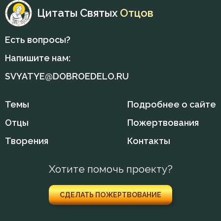
Цитаты Святых
Отцов
Душа
Есть вопросы?
Еда
Напишите нам:
Елеосвящение
SVYATYE@DOBROEDELO.RU
Ересь
Темы
Подробнее о сайте
Женщина
Отцы
Пожертвования
Жизнь
Творения
Контакты
Жизнь вечная
Хотите помочь проекту?
Забота
СДЕЛАТЬ ПОЖЕРТВОВАНИЕ
Загробная жизнь