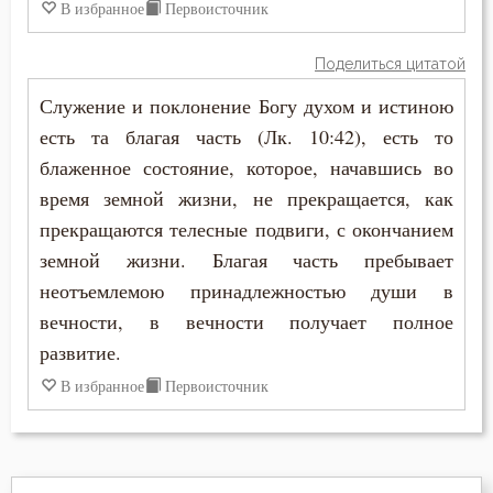
В избранное
Первоисточник
Ветхий Завет
Поделиться цитатой
Вечные муки
Служение и поклонение Богу духом и истиною
есть та благая часть (Лк. 10:42), есть то
Воздаяние
блаженное состояние, которое, начавшись во
Воздержание
время земной жизни, не прекращается, как
прекращаются телесные подвиги, с окончанием
Воля
земной жизни. Благая часть пребывает
неотъемлемою принадлежностью души в
Воля Божия
вечности, в вечности получает полное
Воплощение
развитие.
В избранное
Первоисточник
Воскресение
Воскресение Христово
Высокомерие