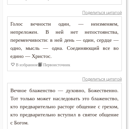
Исаак Сирин Ниневийский
Блуд
Поделиться цитатой
Исидор Пелусиот
Голос вечности один, — неизменяем,
Бог
непреложен. В ней нет непостоянства,
Киприан Карфагенский
Богатство
переменчивости: в ней день — один, сердце —
Максим Исповедник
одно, мысль — одна. Соединяющий все во
Богопознание
едино — Христос.
Нил Синайский
Богородица
В избранное
Первоисточник
Симеон Новый Богослов
Богоугождение
Поделиться цитатой
Феодор Студит
Болезнь
Вечное блаженство — духовно, Божественно.
Феофан Затворник
Тот только может наследовать это блаженство,
Борьба
кто предварительно расторг общение с грехом,
кто предварительно вступил в святое общение
Будущее
с Богом.
Вера