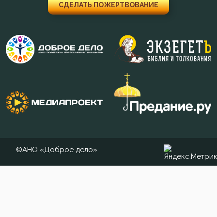
Пост
СДЕЛАТЬ ПОЖЕРТВОВАНИЕ
Похвала
Похоть
Почитание Бога
Прелесть
Привычки
Причастие
©АНО «Доброе дело»
Промысел Божий
Проповеди
Прошение