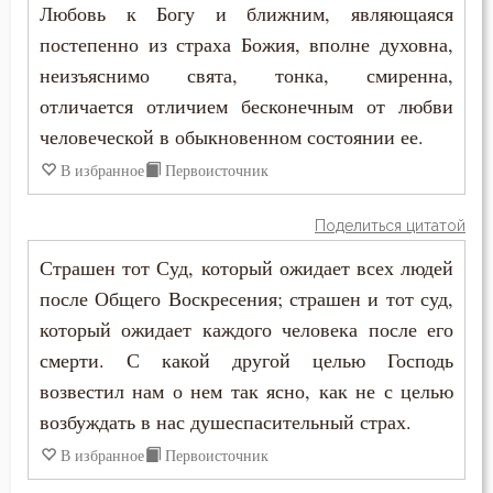
Любовь к Богу и ближним, являющаяся
постепенно из страха Божия, вполне духовна,
Душа
неизъяснимо свята, тонка, смиренна,
Еда
отличается отличием бесконечным от любви
человеческой в обыкновенном состоянии ее.
Елеосвящение
В избранное
Первоисточник
Ересь
Поделиться цитатой
Женщина
Страшен тот Суд, который ожидает всех людей
после Общего Воскресения; страшен и тот суд,
Жизнь
который ожидает каждого человека после его
Жизнь вечная
смерти. С какой другой целью Господь
возвестил нам о нем так ясно, как не с целью
Забота
возбуждать в нас душеспасительный страх.
Загробная жизнь
В избранное
Первоисточник