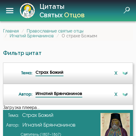
Цитаты
Святых
Отцов
Главная
Православные святые отцы
Игнатий Брянчанинов
О страхе Божьем
Фильтр цитат
Страх Божий
X
Тема:
Игнатий Брянчанинов
X
Автор:
Ад
Загрузка плеера...
А-я
Страх Божий
Тема:
Ангел
Игнатий Брянчанинов
Автор:
Авва Дорофей
Антихрист
Святитель (1807–1867)