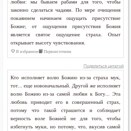
любви: мы бываем рабами для того, чтобы
Крест
законно сделаться чадами. По мере очищения
Крещение
покаянием начинаем ощущать присутствие
Божие; от ощущения присутствия Божия
Кротость
является святое ощущение страха. Опыт
Лицемерие
открывает высоту чувствования.
В избранное
Первоисточник
Ложь
Поделиться цитатой
Лукавство
Кто исполняет волю Божию из-за страха мук,
Любовь
тот... еще новоначальный. Другой же исполняет
волю Божию из-за самой любви к Богу... Эта
Любовь Божия
любовь приводит его в совершенный страх,
Любовь к Богу
потому что такой страшится и соблюдает
верность воле Божией не для того, чтобы
Месть
избегнуть муки, но потому, что, вкусив самой