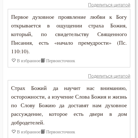
Поделиться цитатой
Игнатий Брянчанинов
Блуд
Первое духовное проявление любви к Богу
Илия Екдик
открывается в ощущении страха Божия,
Бог
который, по свидетельству Священного
Иоанн Златоуст
Богатство
Писания, есть «начало премудрости» (Пс.
Иоанн Лествичник
110:10).
Богопознание
В избранное
Первоисточник
Исаак Сирин Ниневийский
Богородица
Исидор Пелусиот
Поделиться цитатой
Богоугождение
Страх Божий да научит нас вниманию,
Макарий Великий
Болезнь
осторожности, а изучение Слова Божия и жизнь
Макарий Оптинский (Иванов)
по Слову Божию да доставят нам духовное
Борьба
рассуждение, которое есть двери в дом
Максим Грек
добродетелей.
Будущее
Максим Исповедник
В избранное
Первоисточник
Вера