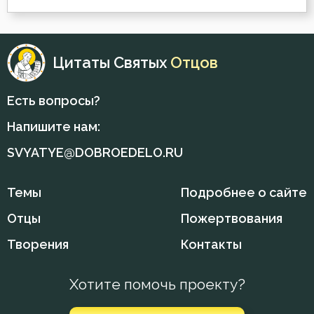
Печаль по Богу
Плач
Цитаты Святых
Отцов
Плоть
Есть вопросы?
Подвиг
Напишите нам:
Подвижничество
SVYATYE@DOBROEDELO.RU
Познание себя
Темы
Подробнее о сайте
Покаяние
Отцы
Пожертвования
Поклон
Творения
Контакты
Последние времена
Хотите помочь проекту?
Послушание