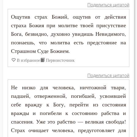
Закон Божий
Поделиться цитатой
Заповеди
Ощутив страх Божий, ощутив от действия
страха Божия при молитве твоей присутствие
Зло
Бога, безвидно, духовно увидишь Невидимого,
познаешь, что молитва есть предстояние на
Злопамятство
Страшном Суде Божием.
Знание
В избранное
Первоисточник
Искушение
Поделиться цитатой
Исповедь
Не низко для человека, ничтожной твари,
падшей, отверженной, погибшей, усвоившей
Исправление
себе вражду к Богу, перейти из состояния
Истина
вражды и погибели к состоянию рабства и
спасения. Уже это рабство — великая свобода!
Католицизм
Страх очищает человека, предуготовляет для