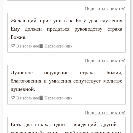
Никита Стифат
Поделиться цитатой
Ветхий Завет
Николай Сербский
Желающий приступить к Богу для служения
Вечные муки
Ему должен предаться руководству страха
Нил Синайский
Божия.
Воздаяние
В избранное
Первоисточник
Петр Дамаскин
Воздержание
Пимен Великий
Поделиться цитатой
Воля
Духовное ощущение страха Божия,
Серафим Саровский
Воля Божия
благоговения и умиления сопутствует молитве
Симеон Новый Богослов
душевной.
Воплощение
В избранное
Первоисточник
Тихон Задонский
Воскресение
Феогност
Поделиться цитатой
Воскресение Христово
Есть два страха: один – вводящий, другой –
Феодор Студит
совершенный; один – свойствен начинающим,
Высокомерие