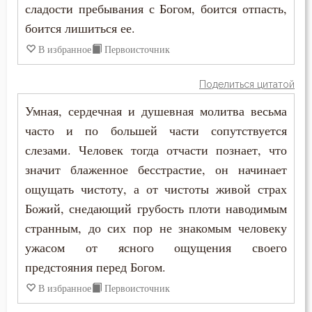
Мечта
сладости пребывания с Богом, боится отпасть,
боится лишиться ее.
Милостыня
В избранное
Первоисточник
Мир
Поделиться цитатой
Молитва
Умная, сердечная и душевная молитва весьма
часто и по большей части сопутствуется
Монастырь
слезами. Человек тогда отчасти познает, что
Монах
значит блаженное бесстрастие, он начинает
ощущать чистоту, а от чистоты живой страх
Мудрость
Божий, снедающий грубость плоти наводимым
Мысли
странным, до сих пор не знакомым человеку
ужасом от ясного ощущения своего
Мытарство
предстояния перед Богом.
Надежда
В избранное
Первоисточник