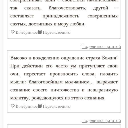
Феодор Эдесский
так сказать, благочествовать, другой –
Гнев
составляет принадлежность совершенных
Феофан Затворник
святых, достигших в меру любви.
Гордость
Филарет Московский (Дроздов)
В избранное
Первоисточник
Господь
Поделиться цитатой
Грех
Высоко и вожделенно ощущение страха Божия!
Девство
При действии его часто ум притупляет свои
очи, перестает произносить слова, плодить
Деньги
мысли: благоговейным молчанием... выражает
сознание своего ничтожества и невыразимую
Добро
молитву, рождающуюся из этого сознания.
Добродетель
В избранное
Первоисточник
Дух Святой
Поделиться цитатой
Духовная жизнь