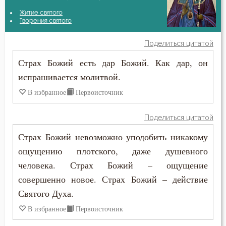
Авва Исайя (Скитский)
Житие святого
Атеизм
Творения святого
Амвросий Оптинский (Гренков)
Беда
Поделиться цитатой
Антоний Великий
Страх Божий есть дар Божий. Как дар, он
Безмолвие
испрашивается молитвой.
Василий Великий
Беснование
В избранное
Первоисточник
Григорий Богослов
Бесстрастие
Поделиться цитатой
Диадох
Бесы
Страх Божий невозможно уподобить никакому
Димитрий Ростовский
ощущению плотского, даже душевного
Благоговение
человека. Страх Божий – ощущение
Ерм
Благодарность
совершенно новое. Страх Божий – действие
Ефрем Сирин
Святого Духа.
Благодать
В избранное
Первоисточник
Зосима Палестинский
Ближний