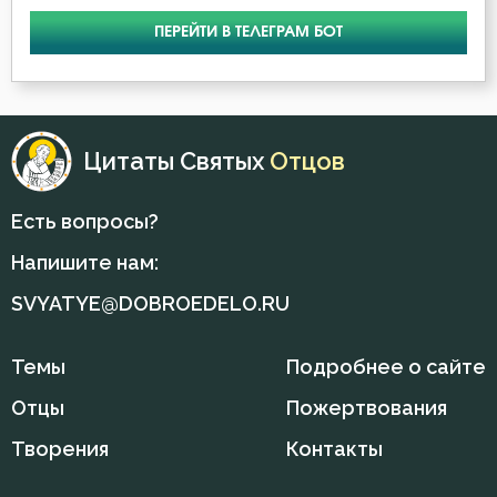
Никита Стифат
ПЕРЕЙТИ В ТЕЛЕГРАМ БОТ
Смирение
Николай Сербский
Смысл жизни
Нил Синайский
Страдание
Цитаты Святых
Отцов
Петр Дамаскин
Страсть
Есть вопросы?
Пимен Великий
Страх Божий
Напишите нам:
Серафим Саровский
Страшный суд
SVYATYE@DOBROEDELO.RU
Симеон Новый Богослов
Терпение
Темы
Подробнее о сайте
Тихон Задонский
Ум
Отцы
Пожертвования
Феогност
Царство небесное
Творения
Контакты
Феодор Студит