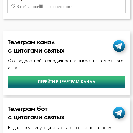
Игнатий Брянчанинов
В избранное
Первоисточник
Обличение
Илия Екдик
Очищение
Иоанн Златоуст
Печаль
Телеграм канал
Иоанн Лествичник
с цитатами святых
Плоть
Исаак Сирин Ниневийский
С определенной периодичностью выдает цитату святого
Покаяние
отца
Исидор Пелусиот
Пост
ПЕРЕЙТИ В ТЕЛЕГРАМ КАНАЛ
Макарий Великий
Похвала
Макарий Оптинский (Иванов)
Похоть
Телеграм бот
Максим Грек
с цитатами святых
Сладострастие
Максим Исповедник
Выдает случайную цитату святого отца по запросу
Смертная память