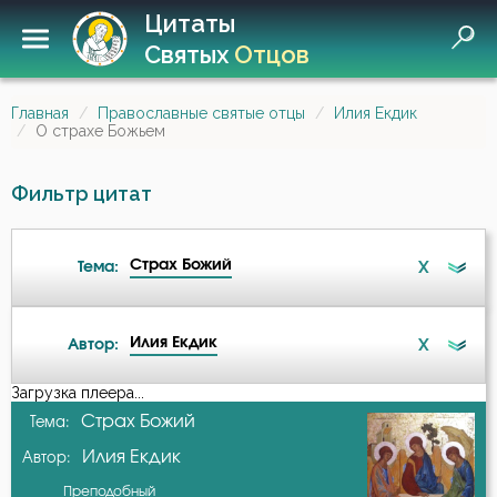
Цитаты
Святых
Отцов
Главная
Православные святые отцы
Илия Екдик
О страхе Божьем
Фильтр цитат
Страх Божий
X
Тема:
Илия Екдик
X
Автор:
Бесстрастие
Загрузка плеера...
А-я
Страх Божий
Тема:
Воздержание
Илия Екдик
Автор:
Авва Дорофей
Гнев
Преподобный