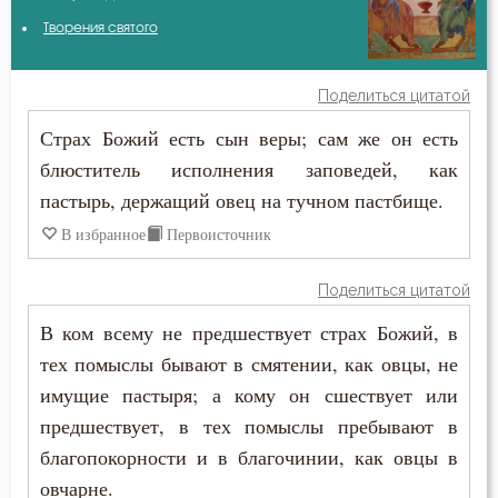
Авва Исайя (Скитский)
Творения святого
Грех
Амвросий Оптинский (Гренков)
Добродетель
Поделиться цитатой
Антоний Великий
Страх Божий есть сын веры; сам же он есть
Душа
блюститель исполнения заповедей, как
Василий Великий
Еда
пастырь, держащий овец на тучном пастбище.
Григорий Богослов
В избранное
Первоисточник
Зло
Диадох
Искушение
Поделиться цитатой
Димитрий Ростовский
В ком всему не предшествует страх Божий, в
Истина
тех помыслы бывают в смятении, как овцы, не
Ерм
Милостыня
имущие пастыря; а кому он сшествует или
Ефрем Сирин
предшествует, в тех помыслы пребывают в
Молитва
благопокорности и в благочинии, как овцы в
Зосима Палестинский
овчарне.
Мысли