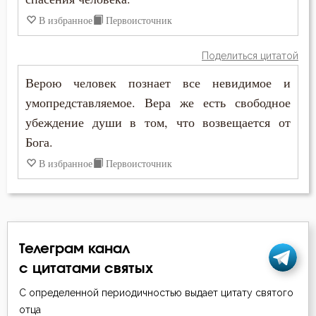
Иосиф Оптинский (Литовкин)
В избранное
Первоисточник
Гнев
Исаак Сирин Ниневийский
Поделиться цитатой
Гордость
Исидор Пелусиот
Верою человек познает все невидимое и
Грех
умопредставляемое. Вера же есть свободное
Кирилл Иерусалимский
убеждение души в том, что возвещается от
Девство
Бога.
Климент Римский
Дело
В избранное
Первоисточник
Лев Оптинский (Наголкин)
Деньги
Макарий Великий
Добро
Макарий Оптинский (Иванов)
Телеграм канал
Добродетель
Максим Исповедник
с цитатами святых
Друг
С определенной периодичностью выдает цитату святого
Марк Подвижник
отца
Дух Святой