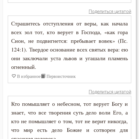
Диадох
Болезнь
Поделиться цитатой
Димитрий Ростовский
Страшитесь отступления от веры, как начала
Борьба
всех зол тот, кто верует в Господа, «как гора
Ерм
Вера
Сион, не подвигнется: пребывает вовек» (Пс.
Ефрем Сирин
124:1). Твердое основание всех святых вера: ею
Вечные муки
они заключали уста львов и угашали пламень
Игнатий Брянчанинов
огненный.
Власть
Иероним Стридонский
В избранное
Первоисточник
Воздержание
Иоанн Дамаскин
Поделиться цитатой
Воля
Кто помышляет о небесном, тот верует Богу и
Иоанн Златоуст
Воля Божия
знает, что все творения суть дело воли Его, а
Иоанн Кронштадтский
кто не помышляет о том, тот не верит никогда,
Воплощение
что мир есть дело Божие и сотворен для
Иоанн Лествичник
Высокомерие
спасения человека.