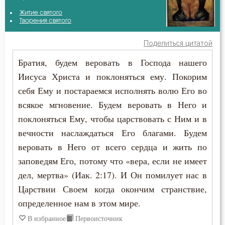
Амвросий Оптинский (Гренков)
Житие святого
Бесы
Творения святого
Антоний Великий
Благодарность
Поделиться цитатой
Афанасий (Сахаров)
Братия, будем веровать в Господа нашего
Благодать
Иисуса Христа и поклоняться ему. Покорим
Афанасий Великий
Благочестие
себя Ему и постараемся исполнять волю Его во
Варсонофий Оптинский (Плиханков)
всякое мгновение. Будем веровать в Него и
Ближний
поклоняться Ему, чтобы царствовать с Ним и в
Василий Великий
Блуд
вечности наслаждаться Его благами. Будем
Григорий Богослов
веровать в Него от всего сердца и жить по
Бог
заповедям Его, потому что «вера, если не имеет
Григорий Великий (Двоеслов)
дел, мертва» (Иак. 2:17). И Он помилует нас в
Богатство
Царствии Своем когда окончим странствие,
Григорий Палама
Богопознание
определенное нам в этом мире.
Григорий Синаит
В избранное
Первоисточник
Богоугождение