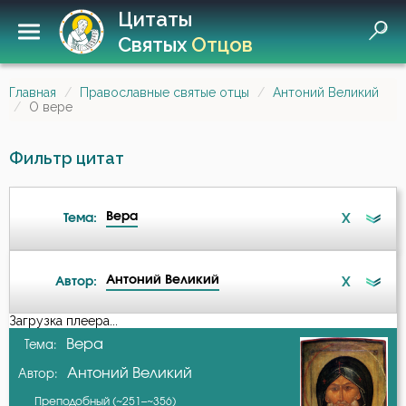
Цитаты
Святых
Отцов
Главная
Православные святые отцы
Антоний Великий
О вере
Фильтр цитат
Вера
X
Тема:
Антоний Великий
X
Автор:
Беда
Загрузка плеера...
А-я
Вера
Тема:
Бедность
Антоний Великий
Автор:
Авва Исайя (Скитский)
Беседа
Преподобный (~251–~356)