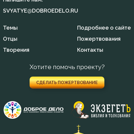
Филарет Московский (Дроздов)
SVYATYE@DOBROEDELO.RU
Лицемерие
Ложь
Темы
Подробнее о сайте
Отцы
Пожертвования
Лукавство
Творения
Контакты
Любовь
Хотите помочь проекту?
Любовь Божия
Любовь к Богу
СДЕЛАТЬ ПОЖЕРТВОВАНИЕ
Милостыня
Мир
Молитва