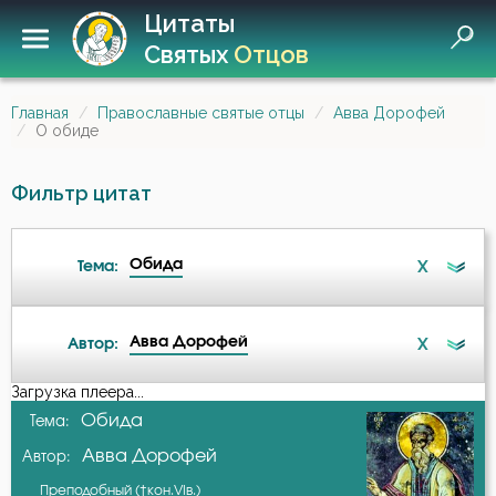
Цитаты
Святых
Отцов
Главная
Православные святые отцы
Авва Дорофей
О обиде
Фильтр цитат
Обида
X
Тема:
Авва Дорофей
X
Автор:
Беседа
Загрузка плеера...
А-я
Обида
Тема:
Бесстрастие
Авва Дорофей
Автор:
Авва Дорофей
Бесы
Преподобный (†кон.VIв.)