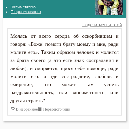
Авва Исайя (Скитский)
Житие святого
Благодарность
Творения святого
Амвросий Оптинский (Гренков)
Ближний
Поделиться цитатой
Антоний Великий
Молясь от всего сердца об оскорбившем и
Блуд
говоря: «Боже! помоги брату моему и мне, ради
Григорий Богослов
Бог
молитв его». Таким образом человек и молится
Ефрем Сирин
за брата своего (а это есть знак сострадания и
Богослужение
любви), и смиряется, прося себе помощи, ради
Игнатий Брянчанинов
Богоугождение
молитв его: а где сострадание, любовь и
Иоанн Златоуст
смирение, что может там успеть
Борьба
раздражительность, или злопамятность, или
Иоанн Кронштадтский
другая страсть?
Воля
Иосиф Оптинский (Литовкин)
В избранное
Первоисточник
Воля Божия
Исидор Пелусиот
Воплощение