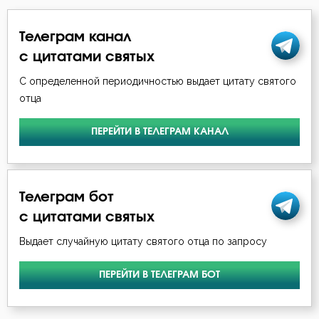
Киприан Карфагенский
Врач
Телеграм канал
Макарий Великий
с цитатами святых
Высокомерие
Марк Подвижник
С определенной периодичностью выдает цитату святого
Гнев
отца
Николай Сербский
Гордость
ПЕРЕЙТИ В ТЕЛЕГРАМ КАНАЛ
Никон Оптинский (Беляев)
Грех
Серафим Саровский
Дело
Телеграм бот
Симеон Благоговейный
с цитатами святых
Добро
Выдает случайную цитату святого отца по запросу
Добродетель
ПЕРЕЙТИ В ТЕЛЕГРАМ БОТ
Духовная жизнь
Душа