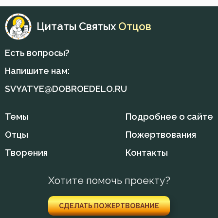
Еда
Цитаты Святых
Отцов
Жизнь
Есть вопросы?
Загробная жизнь
Напишите нам:
Закон Божий
SVYATYE@DOBROEDELO.RU
Заповеди
Темы
Подробнее о сайте
Здоровье
Отцы
Пожертвования
Зло
Творения
Контакты
Злопамятство
Хотите помочь проекту?
Злорадство
СДЕЛАТЬ ПОЖЕРТВОВАНИЕ
Искушение