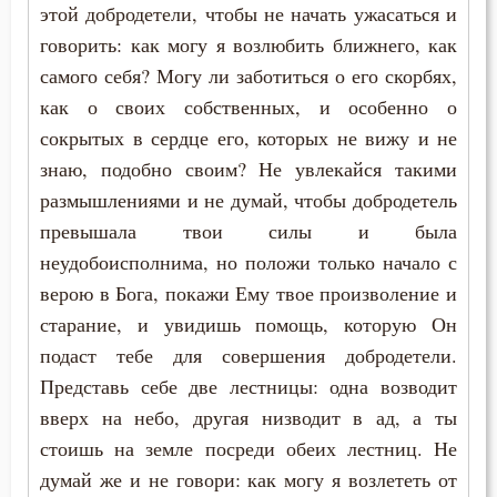
этой добродетели, чтобы не начать ужасаться и
Петр Дамаскин
говорить: как могу я возлюбить ближнего, как
Исповедь
самого себя? Могу ли заботиться о его скорбях,
Серафим Саровский
Исправление
как о своих собственных, и особенно о
Симеон Новый Богослов
сокрытых в сердце его, которых не вижу и не
Ложь
знаю, подобно своим? Не увлекайся такими
Феодор Студит
Лукавство
размышлениями и не думай, чтобы добродетель
превышала твои силы и была
Любовь
неудобоисполнима, но положи только начало с
верою в Бога, покажи Ему твое произволение и
Любовь Божия
старание, и увидишь помощь, которую Он
Любовь к Богу
подаст тебе для совершения добродетели.
Представь себе две лестницы: одна возводит
Милостыня
вверх на небо, другая низводит в ад, а ты
стоишь на земле посреди обеих лестниц. Не
Молитва
думай же и не говори: как могу я возлететь от
Молчание