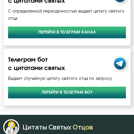
с цитатами святых
Промысел Божий
С определенной периодичностью выдает цитату святого
Раздражительность
отца
Раскаяние
ПЕРЕЙТИ В ТЕЛЕГРАМ КАНАЛ
Рассеянность
Самомнение
Телеграм бот
с цитатами святых
Свобода воли
Выдает случайную цитату святого отца по запросу
Святость
ПЕРЕЙТИ В ТЕЛЕГРАМ БОТ
Священники
Сердце
Скорбь
Цитаты Святых
Отцов