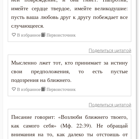
Лев Оптинский (Наголкин)
имейте сердце твердое, имейте великодушие:
Еда
пусть ваша любовь друг к другу побеждает все
Макарий Великий
случающееся.
Жизнь
Макарий Оптинский (Иванов)
В избранное
Первоисточник
Загробная жизнь
Максим Исповедник
Поделиться цитатой
Закон Божий
Мысленно лжет тот, кто принимает за истину
Марк Подвижник
Заповеди
свои предположения, то есть пустые
Моисей Оптинский (Путилов)
подозрения на ближнего.
Здоровье
В избранное
Первоисточник
Нектарий Оптинский (Тихонов)
Зло
Никодим Святогорец
Поделиться цитатой
Злопамятство
Писание говорит: «Возлюби ближнего твоего,
Никон Оптинский (Беляев)
Злорадство
как самого себя» (Мф. 22:39). Не обращай
Нил Синайский
внимания на то, как далеко ты отстоишь от
Искушение