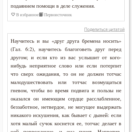
подаянием помощи в деле служения.
Игнатий Антиохийский
Врач
В избранное
Первоисточник
Игнатий Брянчанинов
Высокомерие
Поделиться цитатой
Иларион Оптинский (Пономарёв)
Гнев
Научитесь и вы «друг друга бремена носить»
Иоанн Златоуст
(Гал. 6:2), научитесь благоговеть друг перед
Гордость
другом; и если кто из вас услышит от кого-
Иоанн Кассиан Римлянин
Грех
нибудь неприятное слово или если потерпит
Иоанн Кронштадтский
что сверх ожидания, то он не должен тотчас
Дело
малодушествовать или тотчас возмущаться
Иоанн Лествичник
гневом, чтобы во время подвига и пользы не
Добро
оказался он имеющим сердце расслабленное,
Иосиф Оптинский (Литовкин)
Добродетель
беззаботное, нетвердое, не могущее выдержать
Исаак Сирин Ниневийский
никакого искушения, как бывает с дыней: если
Духовная жизнь
хотя малый сучок коснется ее, тотчас делает в
Исидор Пелусиот
Душа
ней повреждение, и она гниет. Напротив,