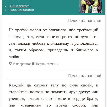
Авва Исайя (Скитский)
Житие святого
Благодарность
Творения святого
Авва Филимон
Ближний
Поделиться цитатой
Амвросий Оптинский (Гренков)
Не требуй любви от ближнего, ибо требующий
Блуд
ее смущается, если ее не встретит; но лучше ты
Антоний Великий
Бог
сам покажи любовь к ближнему и успокоишься
Варсонофий Оптинский (Плиханков)
и, таким образом, приведешь и ближнего к
Богослужение
любви.
Василий Великий
Богоугождение
В избранное
Первоисточник
Григорий Богослов
Борьба
Поделиться цитатой
Григорий Нисский
Воля
Каждый да служит телу по силе своей, и
Григорий Палама
старайтесь постоянно помогать друг другу: или
Воля Божия
учением, влагая слово Божие в сердце брату,
Ефрем Сирин
или утешением во время скорби, или
Воплощение