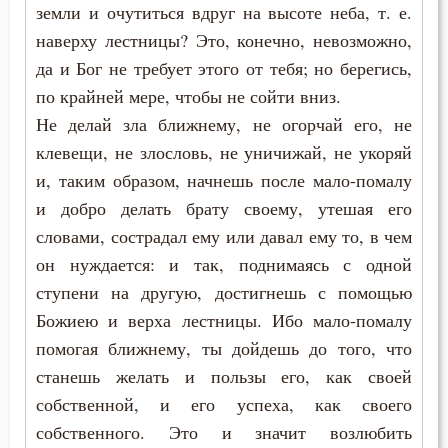
земли и очутиться вдруг на высоте неба, т. е.
наверху лестницы? Это, конечно, невозможно,
Монастырь
да и Бог не требует этого от тебя; но берегись,
Монах
по крайней мере, чтобы не сойти вниз.
Не делай зла ближнему, не огорчай его, не
Мысли
клевещи, не злословь, не уничижай, не укоряй
и, таким образом, начнешь после мало-помалу
Намерение
и добро делать брату своему, утешая его
Нерадение
словами, сострадал ему или давал ему то, в чем
он нуждается: и так, поднимаясь с одной
Обида
ступени на другую, достигнешь с помощью
Общение
Божиею и верха лестницы. Ибо мало-помалу
помогая ближнему, ты дойдешь до того, что
Оправдание себя
станешь желать и пользы его, как своей
собственной, и его успеха, как своего
Оскорбление
собственного. Это и значит возлюбить