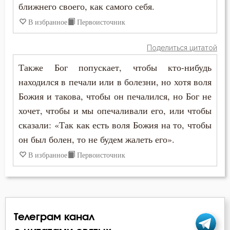
Оставление Богом
ближнего своего, как самого себя.
В избранное
Первоисточник
Осуждение
Память
Поделиться цитатой
Также Бог попускает, чтобы кто-нибудь
Плач
находился в печали или в болезни, но хотя воля
Позор
Божия и такова, чтобы он печалился, но Бог не
хочет, чтобы и мы опечаливали его, или чтобы
Помощь Божия
сказали: «Так как есть воля Божия на то, чтобы
он был болен, то не будем жалеть его».
Порок
В избранное
Первоисточник
Пост
Похвала
Похоть
Телеграм канал