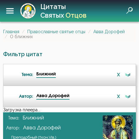
Цитаты
Святых
Отцов
Главная
Православные святые отцы
Авва Дорофей
О ближних
Фильтр цитат
Ближний
X
Тема:
Авва Дорофей
X
Автор:
Беседа
Загрузка плеера...
А-я
Ближний
Тема:
Бесстрастие
Авва Дорофей
Автор:
Авва Дорофей
Бесы
Преподобный (†кон.VIв.)