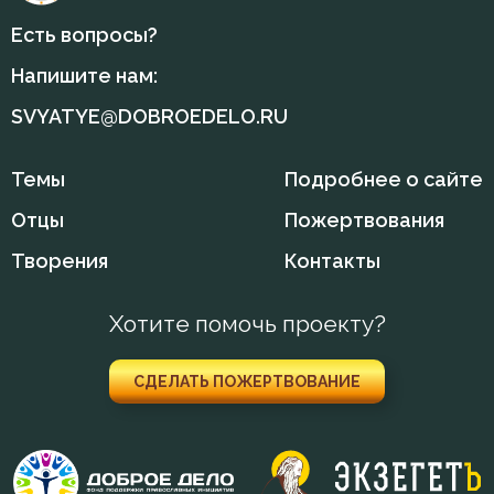
Славолюбие
Есть вопросы?
Смирение
Напишите нам:
Снисхождение
SVYATYE@DOBROEDELO.RU
Совершенство
Темы
Подробнее о сайте
Совесть
Отцы
Пожертвования
Сострадание
Творения
Контакты
Спасение
Хотите помочь проекту?
Спаситель
СДЕЛАТЬ ПОЖЕРТВОВАНИЕ
Спокойствие
Спор