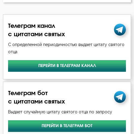
Игнатий Антиохийский
Воздаяние
Игнатий Брянчанинов
Воля
Телеграм канал
Иларион Оптинский (Пономарёв)
с цитатами святых
Гнев
С определенной периодичностью выдает цитату святого
Иоанн Златоуст
Гонение
отца
Иоанн Кассиан Римлянин
Грех
ПЕРЕЙТИ В ТЕЛЕГРАМ КАНАЛ
Иоанн Кронштадтский
Девство
Иоанн Лествичник
Добро
Телеграм бот
Иосиф Оптинский (Литовкин)
с цитатами святых
Добродетель
Выдает случайную цитату святого отца по запросу
Исаак Сирин Ниневийский
Дух Святой
Исидор Пелусиот
ПЕРЕЙТИ В ТЕЛЕГРАМ БОТ
Духовная жизнь