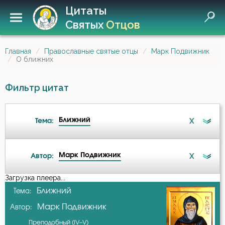
Цитаты
Святых
Отцов
Главная
Православные святые отцы
Марк Подвижник
О ближних
Фильтр цитат
Ближний
X
Тема:
Марк Подвижник
X
Автор:
Безмолвие
Загрузка плеера...
А-я
Ближний
Тема:
Беседа
Марк Подвижник
Автор:
Авва Дорофей
Беспечность
Преподобный (IV–V)