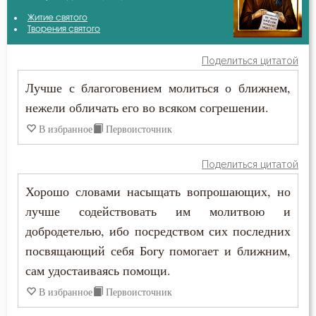
Авва Исайя (Скитский)
Житие святого
Бесстрастие
Творения святого
Авва Филимон
Бесы
Поделиться цитатой
Амвросий Оптинский (Гренков)
Лучше с благоговением молиться о ближнем,
Благодать
нежели обличать его во всяком согрешении.
Антоний Великий
Благоразумие
В избранное
Первоисточник
Варсонофий Оптинский (Плиханков)
Благочестие
Поделиться цитатой
Василий Великий
Ближний
Хорошо словами насыщать вопрошающих, но
Григорий Богослов
лучше содействовать им молитвою и
Богопознание
добродетелью, ибо посредством сих последних
Григорий Нисский
Борьба
посвящающий себя Богу помогает и ближним,
Григорий Палама
сам удостаиваясь помощи.
Ведение
В избранное
Первоисточник
Ефрем Сирин
Вера