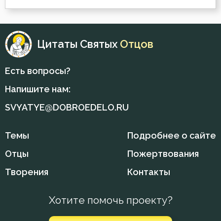
Лев Оптинский (Наголкин)
Жизнь
Макарий Великий
Забота
Цитаты Святых
Отцов
Макарий Оптинский (Иванов)
Закон Божий
Есть вопросы?
Максим Исповедник
Заповеди
Напишите нам:
Марк Подвижник
SVYATYE@DOBROEDELO.RU
Зло
Моисей Оптинский (Путилов)
Знание
Темы
Подробнее о сайте
Нектарий Оптинский (Тихонов)
Искушение
Отцы
Пожертвования
Никодим Святогорец
Творения
Контакты
Исповедь
Никон Оптинский (Беляев)
Исправление
Хотите помочь проекту?
Нил Синайский
Истина