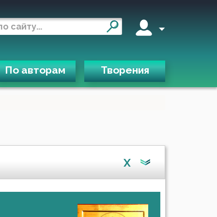
По авторам
Творения
X