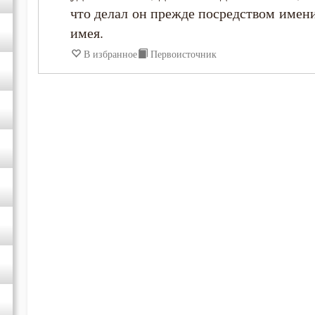
что делал он прежде посредством имения
имея.
Григорий Синаит
В избранное
Первоисточник
Ефрем Сирин
Игнатий Брянчанинов
Иларион Оптинский (Пономарёв)
Иоанн Златоуст
Иоанн Кассиан Римлянин
Иоанн Лествичник
Иосиф Оптинский (Литовкин)