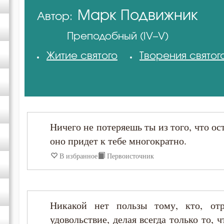
Марк Подвижник
Автор:
Авва Исайя (Скитский)
Преподобный (IV–V)
Амвросий Оптинский (Гренков)
Житие святого
Творения святог
Антоний Великий
Антоний Оптинский (Путилов)
Ничего не потеряешь ты из того, что ос
Варсонофий Оптинский (Плиханков)
оно придет к тебе многократно.
В избранное
Первоисточник
Василий Великий
Григорий Богослов
Никакой нет пользы тому, кто, от
удовольствие, делая всегда только то, 
Григорий Нисский