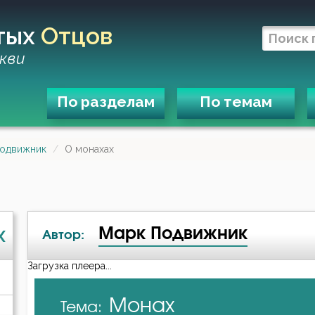
тых
Отцов
кви
По разделам
По темам
одвижник
О монахах
Марк Подвижник
X
Автор:
Загрузка плеера...
А-я
Монах
Тема:
Авва Дорофей