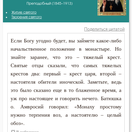
Преподобный (1845–1913)
Авва Исайя (Скитский)
Атеизм
Житие святого
Амвросий Оптинский (Гренков)
Творения святого
Беспечность
Поделиться цитатой
Антоний Великий
Бесы
Если Богу угодно будет, вы займете какое-либо
Антоний Оптинский (Путилов)
начальственное положение в монастыре. Но
Благодарность
знайте заранее, что это – тяжелый крест.
Варсонофий Оптинский (Плиханков)
Благодать
Святые отцы сказали, что самых тяжелых
Василий Великий
крестов два: первый – крест царя, второй –
Благословение
настоятеля обители иноческой. Заметьте, ведь
Григорий Богослов
это было сказано еще в то блаженное время, а
Ближний
уж про настоящее и говорить нечего. Батюшка
Григорий Нисский
Блуд
о. Амвросий говорил: «Монаху простому
Григорий Синаит
нужно терпения воз, а настоятелю – целый
Богатство
обоз».
Ефрем Сирин
Богопознание
В избранное