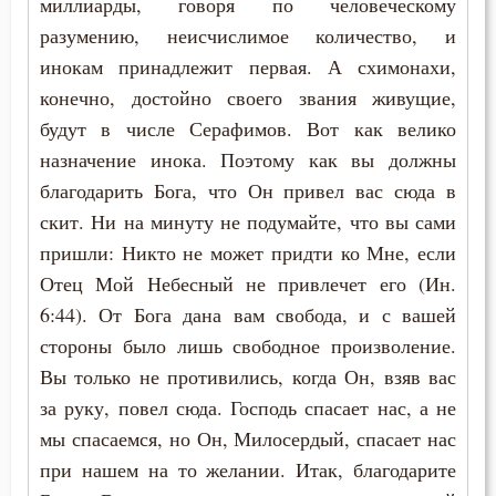
миллиарды, говоря по человеческому
Суета
разумению, неисчислимое количество, и
Тело
инокам принадлежит первая. А схимонахи,
конечно, достойно своего звания живущие,
Трезвение
будут в числе Серафимов. Вот как велико
назначение инока. Поэтому как вы должны
Тщеславие
благодарить Бога, что Он привел вас сюда в
Ум
скит. Ни на минуту не подумайте, что вы сами
пришли: Никто не может придти ко Мне, если
Уныние
Отец Мой Небесный не привлечет его (Ин.
Утешение
6:44). От Бога дана вам свобода, и с вашей
стороны было лишь свободное произволение.
Учёба
Вы только не противились, когда Он, взяв вас
за руку, повел сюда. Господь спасает нас, а не
Храм
мы спасаемся, но Он, Милосердый, спасает нас
Царство небесное
при нашем на то желании. Итак, благодарите