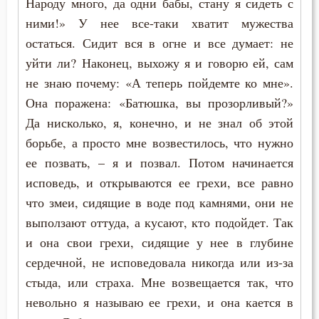
Народу много, да одни бабы, стану я сидеть с
Падение
ними!» У нее все-таки хватит мужества
Печаль по Богу
остаться. Сидит вся в огне и все думает: не
уйти ли? Наконец, выхожу я и говорю ей, сам
Подвиг
не знаю почему: «А теперь пойдемте ко мне».
Подготовка к смерти
Она поражена: «Батюшка, вы прозорливый?»
Да нисколько, я, конечно, и не знал об этой
Познание себя
борьбе, а просто мне возвестилось, что нужно
ее позвать, – я и позвал. Потом начинается
Покаяние
исповедь, и открываются ее грехи, все равно
Последние времена
что змеи, сидящие в воде под камнями, они не
выползают оттуда, а кусают, кто подойдет. Так
Послушание
и она свои грехи, сидящие у нее в глубине
Пост
сердечной, не исповедовала никогда или из-за
стыда, или страха. Мне возвещается так, что
Почитание Бога
невольно я называю ее грехи, и она кается в