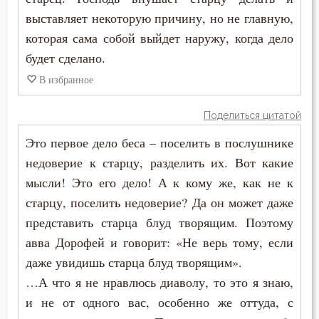
выставляет некоторую причину, но не главную,
Крестное знамение
которая сама собой выйдет наружу, когда дело
будет сделано.
Кротость
В избранное
Лицемерие
Поделиться цитатой
Ложь
Это первое дело беса – поселить в послушнике
Любовь
недоверие к старцу, разделить их. Вот какие
мысли! Это его дело! А к кому же, как не к
Мир
старцу, поселить недоверие? Да он может даже
представить старца блуд творящим. Поэтому
Молитва
авва Дорофей и говорит: «Не верь тому, если
Молчание
даже увидишь старца блуд творящим».
…А что я не нравлюсь диаволу, то это я знаю,
Монастырь
и не от одного вас, особенно же оттуда, с