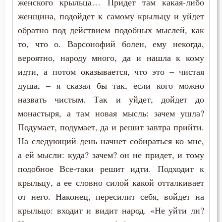
Монах
женского крыльца… Придет там какая-либо
женщина, подойдет к самому крыльцу и уйдет
Мученичество
обратно под действием подобных мыслей, как
то, что о. Варсонофий болен, ему некогда,
Мысли
вероятно, народу много, да и нашла к кому
Надежда
идти, а потом оказывается, что это – чистая
душа, – я сказал бы так, если кого можно
Наказание
назвать чистым. Так и уйдет, дойдет до
монастыря, а там новая мысль: зачем ушла?
Наслаждение
Подумает, подумает, да и решит завтра прийти.
Нравственность
На следующий день начнет собираться ко мне,
а ей мысли: куда? зачем? он не придет, и тому
Оправдание себя
подобное Все-таки решит идти. Подходит к
Оскорбление
крыльцу, а ее словно силой какой отталкивает
от него. Наконец, пересилит себя, войдет на
Очищение
крыльцо: входит и видит народ. «Не уйти ли?