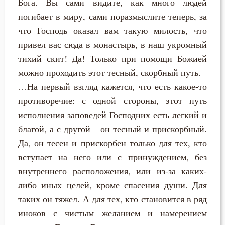
Бога. Вы сами видите, как много людей
Целомудрие
погибает в миру, сами поразмыслите теперь, за
что Господь оказал вам такую милость, что
Церковь
привел вас сюда в монастырь, в наш укромный
Человек
тихий скит! Да! Только при помощи Божией
можно проходить этот тесный, скорбный путь.
Чревоугодие
…На первый взгляд кажется, что есть какое-то
Чтение
противоречие: с одной стороны, этот путь
исполнения заповедей Господних есть легкий и
Чудо
благой, а с другой – он тесный и прискорбный.
Да, он тесен и прискорбен только для тех, кто
Язычество
вступает на него или с принуждением, без
внутреннего расположения, или из-за каких-
либо иных целей, кроме спасения души. Для
таких он тяжел. А для тех, кто становится в ряд
иноков с чистым желанием и намерением