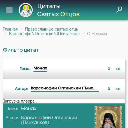
Цитаты
Святых
Отцов
Главная
Православные святые отцы
Варсонофий Оптинский (Плиханков)
О монахах
Фильтр цитат
Монах
X
Тема:
Варсонофий Оптинский (Плиханков)
X
Автор:
Ад
Загрузка плеера...
А-я
Монах
Тема:
Ангел
Варсонофий Оптинский
Автор:
Авва Дорофей
(Плиханков)
Антихрист