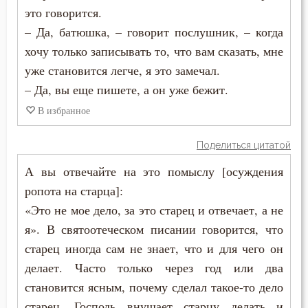
это говорится.
Симеон Новый Богослов
Жизнь
– Да, батюшка, – говорит послушник, – когда
Феодор Студит
хочу только записывать то, что вам сказать, мне
Жизнь вечная
уже становится легче, я это замечал.
Феолипт Филадельфийский
– Да, вы еще пишете, а он уже бежит.
Заповеди
Феофан Затворник
В избранное
Знание
Поделиться цитатой
Икона
А вы отвечайте на это помыслу [осуждения
Искушение
ропота на старца]:
«Это не мое дело, за это старец и отвечает, а не
Исповедь
я». В святоотеческом писании говорится, что
Исправление
старец иногда сам не знает, что и для чего он
делает. Часто только через год или два
Колдовство
становится ясным, почему сделал такое-то дело
старец. Господь внушает старцу делать и
Красота