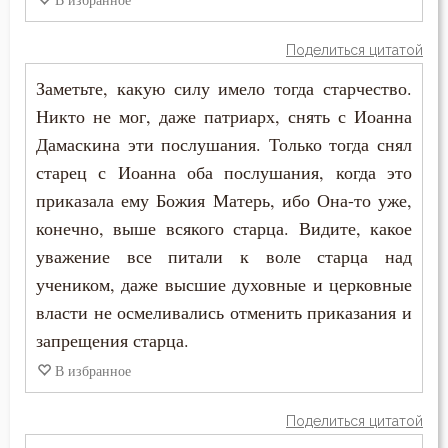
Игнатий Брянчанинов
Богослужение
Поделиться цитатой
Иларион Оптинский (Пономарёв)
Болезнь
Заметьте, какую силу имело тогда старчество.
Иоанн Златоуст
Никто не мог, даже патриарх, снять с Иоанна
Брак
Дамаскина эти послушания. Только тогда снял
Иоанн Кассиан Римлянин
старец с Иоанна оба послушания, когда это
Вера
приказала ему Божия Матерь, ибо Она-то уже,
Иоанн Лествичник
Ветхий Завет
конечно, выше всякого старца. Видите, какое
Иосиф Оптинский (Литовкин)
уважение все питали к воле старца над
Вечные муки
учеником, даже высшие духовные и церковные
Исаак Сирин Ниневийский
Власть
власти не осмеливались отменить приказания и
Исидор Пелусиот
запрещения старца.
Воздержание
В избранное
Киприан Карфагенский
Воля
Поделиться цитатой
Лев Оптинский (Наголкин)
Воля Божия