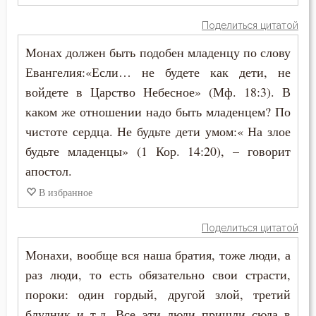
Решимость
Поделиться цитатой
Самоубийство
Монах должен быть подобен младенцу по слову
Святость
Евангелия:«Если… не будете как дети, не
войдете в Царство Небесное» (Мф. 18:3). В
Священное Писание
каком же отношении надо быть младенцем? По
чистоте сердца. Не будьте дети умом:« На злое
Сердце
будьте младенцы» (1 Кор. 14:20), – говорит
Скорбь
апостол.
В избранное
Слава
Смерть
Поделиться цитатой
Монахи, вообще вся наша братия, тоже люди, а
Смерть душевная
раз люди, то есть обязательно свои страсти,
Смех
пороки: один гордый, другой злой, третий
блудник и т.д. Все эти люди пришли сюда в