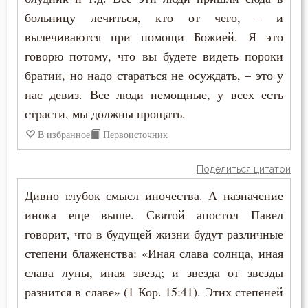
Смирение
больницу лечиться, кто от чего, – и
вылечиваются при помощи Божией. Я это
Смысл жизни
говорю потому, что вы будете видеть пороки
Соблазн
братии, но надо стараться не осуждать, – это у
нас девиз. Все люди немощные, у всех есть
Совет
страсти, мы должны прощать.
Сомнение
В избранное
Первоисточник
Сон
Поделиться цитатой
Спасение
Дивно глубок смысл иночества. А назначение
инока еще выше. Святой апостол Павел
Ссора
говорит, что в будущей жизни будут различные
степени блаженства: «Иная слава солнца, иная
Страсть
слава луны, иная звезд; и звезда от звезды
Страх
разнится в славе» (1 Кор. 15:41). Этих степеней