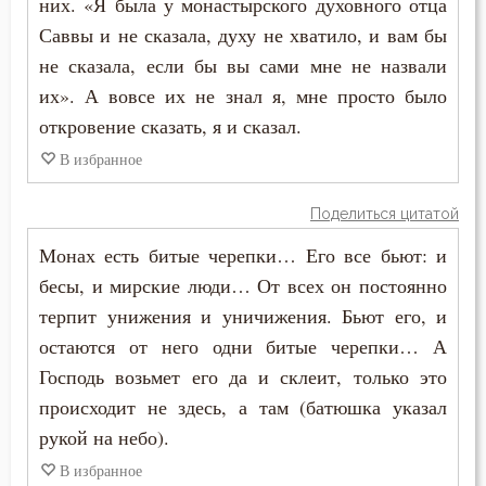
них. «Я была у монастырского духовного отца
Праздник
Саввы и не сказала, духу не хватило, и вам бы
Празднословие
не сказала, если бы вы сами мне не назвали
их». А вовсе их не знал я, мне просто было
Причастие
откровение сказать, я и сказал.
Промысел Божий
В избранное
Простота
Поделиться цитатой
Псалтирь
Монах есть битые черепки… Его все бьют: и
бесы, и мирские люди… От всех он постоянно
Работа
терпит унижения и уничижения. Бьют его, и
остаются от него одни битые черепки… А
Радость
Господь возьмет его да и склеит, только это
Развлечение
происходит не здесь, а там (батюшка указал
рукой на небо).
Рай
В избранное