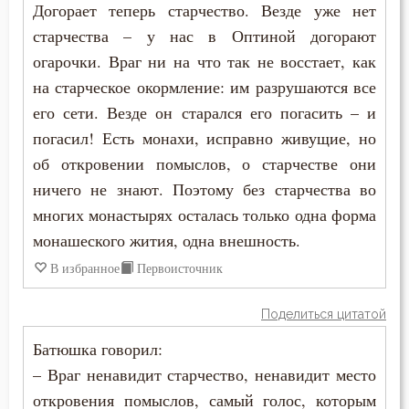
Догорает теперь старчество. Везде уже нет
Макарий Оптинский (Иванов)
старчества – у нас в Оптиной догорают
Воспитание
огарочки. Враг ни на что так не восстает, как
Максим Исповедник
Гонение
на старческое окормление: им разрушаются все
Марк Подвижник
его сети. Везде он старался его погасить – и
Гордость
погасил! Есть монахи, исправно живущие, но
Моисей Оптинский (Путилов)
Грех
об откровении помыслов, о старчестве они
Никита Стифат
ничего не знают. Поэтому без старчества во
Дети
многих монастырях осталась только одна форма
Николай Сербский
монашеского жития, одна внешность.
Дух Святой
Никон Оптинский (Беляев)
В избранное
Первоисточник
Духовная жизнь
Нил Сорский
Поделиться цитатой
Душа
Батюшка говорил:
Петр Дамаскин
Женщина
– Враг ненавидит старчество, ненавидит место
Серафим Саровский
откровения помыслов, самый голос, которым
Животные