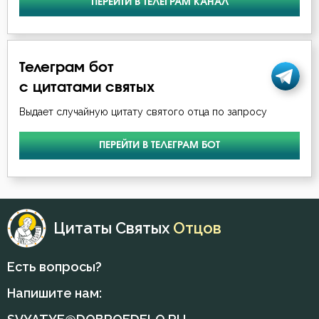
ПЕРЕЙТИ В ТЕЛЕГРАМ КАНАЛ
Феодор Студит
Крещение
Феолипт Филадельфийский
Кротость
Телеграм бот
Феофан Затворник
с цитатами святых
Лицемерие
Выдает случайную цитату святого отца по запросу
Ложь
ПЕРЕЙТИ В ТЕЛЕГРАМ БОТ
Лукавство
Любовь
Любовь Божия
Цитаты Святых
Отцов
Месть
Есть вопросы?
Милостыня
Напишите нам:
Молитва