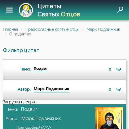
Цитаты
Святых
Отцов
Главная
Православные святые отцы
Марк Подвижник
О подвигах
Фильтр цитат
Подвиг
X
Тема:
Марк Подвижник
X
Автор:
Безмолвие
Загрузка плеера...
А-я
Подвиг
Тема:
Беседа
Марк Подвижник
Автор:
Авва Исайя (Скитский)
Беспечность
Преподобный (IV–V)