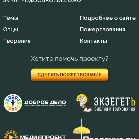
SVYATYE@DOBROEDELO.RU
Монах
Темы
Подробнее о сайте
Мудрость
Отцы
Пожертвования
Творения
Контакты
Мысли
Наслаждение
Хотите помочь проекту?
Наставление
СДЕЛАТЬ ПОЖЕРТВОВАНИЕ
Начальство
Ненависть
Нерадение
Обида