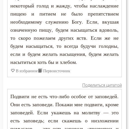
некоторый голод и жажду, чтобы наслаждение
Игнатий Брянчанинов
Воздаяние
пищею и питием не было препятствием
Иоанн Златоуст
необходимому служению Богу. Если, вкушая
Воля
означенную пищу, будем насыщаться вдоволь,
Иоанн Кассиан Римлянин
Гнев
то скоро пожелаем других яств. Если же не
Иоанн Лествичник
будем насыщаться, то всегда будучи голодны,
Гонение
если и будем желать насыщения, будем желать
Иосиф Оптинский (Литовкин)
насытиться хоть бы и хлебом.
Грех
Исаак Сирин Ниневийский
В избранное
Первоисточник
Девство
Исидор Пелусиот
Поделиться цитатой
Добро
Подвиги не есть что-либо особое от заповедей.
Исихий Иерусалимский
Добродетель
Они есть заповеди. Покажи мне подвиги, кроме
Киприан Карфагенский
заповедей. Если укажешь на молитву — это
Дух Святой
есть заповедь; если скажешь о низложении
Макарий Великий
Духовная жизнь
помыслов — это есть заповедь «трезвитесь и