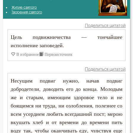
Амвросий Оптинский (Гренков)
Житие святого
Бесстрастие
Творения святого
Антоний Великий
Бесы
Поделиться цитатой
Афанасий Великий
Цель подвижничества — тончайшее
Благодать
исполнение заповедей.
Варсонофий Оптинский (Плиханков)
Благоразумие
В избранное
Первоисточник
Василий Великий
Благочестие
Поделиться цитатой
Григорий Богослов
Ближний
Несущим подвиг нужно, начав подвиг
Григорий Нисский
добродетели, доводить его до конца. Молодым
Богопознание
же и старым, имеющим здоровое тело и не
Григорий Палама
Борьба
боящимся ни труда, ни озлобления, полезнее со
Диадох
всем усердием любить всегдашний пост; мерою
Ведение
вкушать хлеб и от времени до времени пить
Ефрем Сирин
воду так, чтобы оканчивать еду, чувствуя еще
Вера