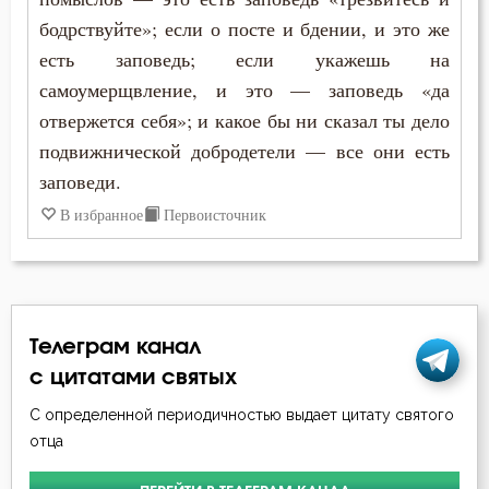
Макарий Оптинский (Иванов)
бодрствуйте»; если о посте и бдении, и это же
Жизнь
есть заповедь; если укажешь на
Максим Грек
самоумерщвление, и это — заповедь «да
Забота
отвержется себя»; и какое бы ни сказал ты дело
Максим Исповедник
Закон Божий
подвижнической добродетели — все они есть
Марк Подвижник
заповеди.
Заповеди
В избранное
Первоисточник
Никита Стифат
Зло
Никон Оптинский (Беляев)
Знание
Нил Синайский
Искушение
Телеграм канал
Петр Дамаскин
с цитатами святых
Исповедь
Серафим Саровский
С определенной периодичностью выдает цитату святого
Исправление
отца
Симеон Новый Богослов
Истина