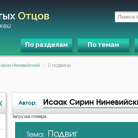
тых
Отцов
кви
По разделам
По темам
Сирин Ниневийский
О подвигах
Исаак Сирин Ниневийск
X
Автор:
Загрузка плеера...
А-я
Подвиг
Тема:
Авва Исайя (Скитский)