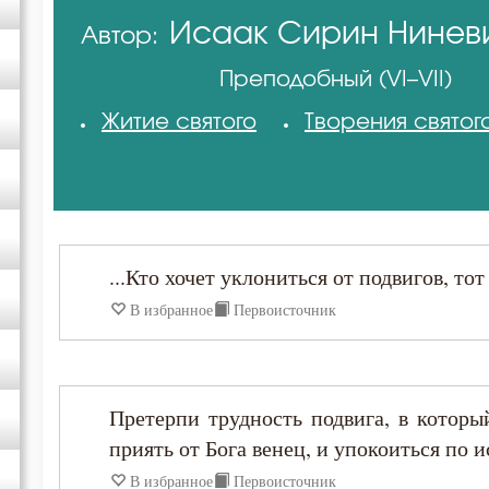
Исаак Сирин Нинев
Автор:
Амвросий Оптинский (Гренков)
Преподобный (VI–VII)
Антоний Великий
Житие святого
Творения святог
Афанасий Великий
Варсонофий Оптинский (Плиханков)
...Кто хочет уклониться от подвигов, то
Василий Великий
В избранное
Первоисточник
Григорий Богослов
Претерпи трудность подвига, в которы
Григорий Нисский
приять от Бога венец, и упокоиться по и
Григорий Палама
В избранное
Первоисточник