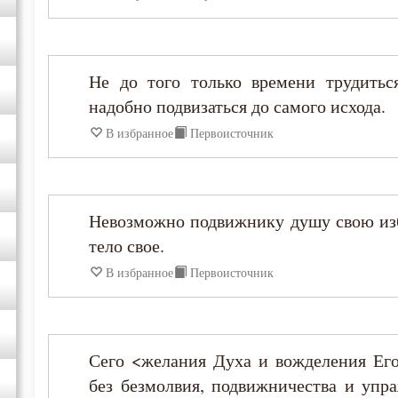
Диадох
Не до того только времени трудитьс
Ефрем Сирин
надобно подвизаться до самого исхода.
В избранное
Первоисточник
Игнатий Брянчанинов
Иоанн Златоуст
Невозможно подвижнику душу свою изб
Иоанн Кассиан Римлянин
тело свое.
В избранное
Первоисточник
Иоанн Лествичник
Иосиф Оптинский (Литовкин)
Сего <желания Духа и вожделения Ег
без безмолвия, подвижничества и упр
Исаак Сирин Ниневийский