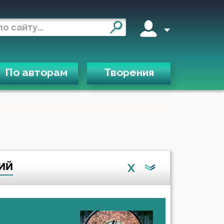
По авторам
Творения
ий
X