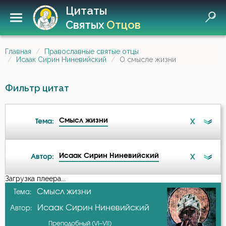
Цитаты
Святых
Отцов
Главная
Православные святые отцы
Исаак Сирин Ниневийский
О смысле жизни
Фильтр цитат
Смысл жизни
X
Тема:
Исаак Сирин Ниневийский
X
Автор:
Ад
Загрузка плеера...
А-я
Смысл жизни
Тема:
Бдение
Исаак Сирин Ниневийский
Автор:
Авва Исайя (Скитский)
Бедность
Преподобный (VI–VII)