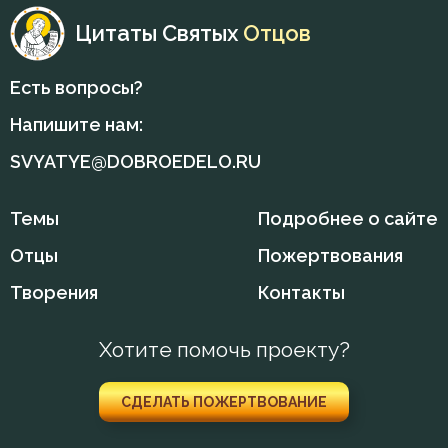
Киприан Карфагенский
Цитаты Святых
Отцов
Гнев
Макарий Великий
Гордость
Есть вопросы?
Максим Грек
Напишите нам:
Грех
Максим Исповедник
SVYATYE@DOBROEDELO.RU
Деньги
Марк Подвижник
Темы
Подробнее о сайте
Добро
Никита Стифат
Отцы
Пожертвования
Добродетель
Никодим Святогорец
Творения
Контакты
Друг
Николай Сербский
Хотите помочь проекту?
Дух Святой
Нил Синайский
Духовная жизнь
СДЕЛАТЬ ПОЖЕРТВОВАНИЕ
Поликарп Смирнский
Душа