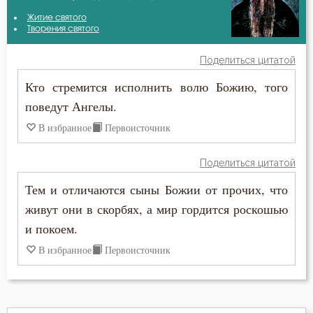
Антоний Великий
Житие святого
Безмолвие
Творения святого
Афанасий Великий
Беседа
Поделиться цитатой
Варсонофий Оптинский (Плиханков)
Кто стремится исполнить волю Божию, того
Бесстрастие
поведут Ангелы.
Василий Великий
Бесы
В избранное
Первоисточник
Григорий Богослов
Ближний
Поделиться цитатой
Григорий Нисский
Бог
Тем и отличаются сыны Божии от прочих, что
Григорий Палама
живут они в скорбях, а мир гордится роскошью
Богатство
и покоем.
Ерм
Богопознание
В избранное
Первоисточник
Ефрем Сирин
Богоугождение
Игнатий Антиохийский
Болезнь