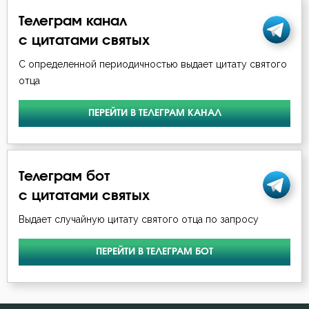
Игнатий Брянчанинов
Телеграм канал
Борьба
с цитатами святых
Илия Екдик
Будущее
С определенной периодичностью выдает цитату святого
Иоанн Златоуст
отца
Ведение
Иоанн Кассиан Римлянин
ПЕРЕЙТИ В ТЕЛЕГРАМ КАНАЛ
Вера
Иоанн Кронштадтский
Вечные муки
Иоанн Лествичник
Телеграм бот
Воздаяние
с цитатами святых
Исаак Сирин Ниневийский
Воздержание
Выдает случайную цитату святого отца по запросу
Исидор Пелусиот
Воля Божия
ПЕРЕЙТИ В ТЕЛЕГРАМ БОТ
Исихий Иерусалимский
Воскресение
Иустин (Попович)
Воспитание