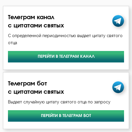
Исидор Пелусиот
Борьба
Телеграм канал
Лев Оптинский (Наголкин)
Будущее
с цитатами святых
Максим Исповедник
С определенной периодичностью выдает цитату святого
Ведение
отца
Никон Оптинский (Беляев)
Вера
ПЕРЕЙТИ В ТЕЛЕГРАМ КАНАЛ
Нил Синайский
Вечные муки
Симеон Новый Богослов
Воздаяние
Телеграм бот
Воздержание
с цитатами святых
Выдает случайную цитату святого отца по запросу
Воля Божия
ПЕРЕЙТИ В ТЕЛЕГРАМ БОТ
Воскресение
Воспитание