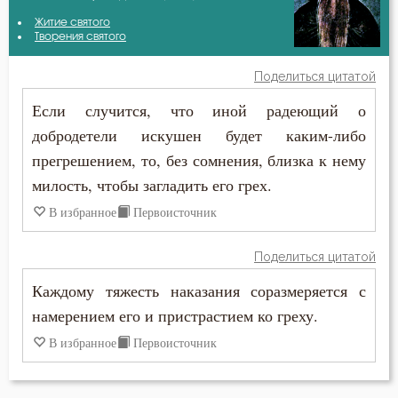
Антоний Великий
Житие святого
Безмолвие
Творения святого
Варсонофий Оптинский (Плиханков)
Беседа
Поделиться цитатой
Василий Великий
Если случится, что иной радеющий о
Бесстрастие
добродетели искушен будет каким-либо
Григорий Богослов
Бесы
прегрешением, то, без сомнения, близка к нему
Григорий Нисский
милость, чтобы загладить его грех.
Ближний
В избранное
Первоисточник
Григорий Палама
Бог
Ефрем Сирин
Поделиться цитатой
Богатство
Каждому тяжесть наказания соразмеряется с
Иоанн Златоуст
Богопознание
намерением его и пристрастием ко греху.
Иосиф Оптинский (Литовкин)
В избранное
Первоисточник
Богоугождение
Исаак Сирин Ниневийский
Болезнь