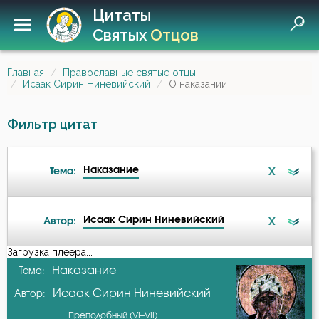
Цитаты
Святых
Отцов
Главная
Православные святые отцы
Исаак Сирин Ниневийский
О наказании
Фильтр цитат
Наказание
X
Тема:
Исаак Сирин Ниневийский
X
Автор:
Ад
Загрузка плеера...
А-я
Наказание
Тема:
Бдение
Исаак Сирин Ниневийский
Автор:
Амвросий Оптинский (Гренков)
Бедность
Преподобный (VI–VII)