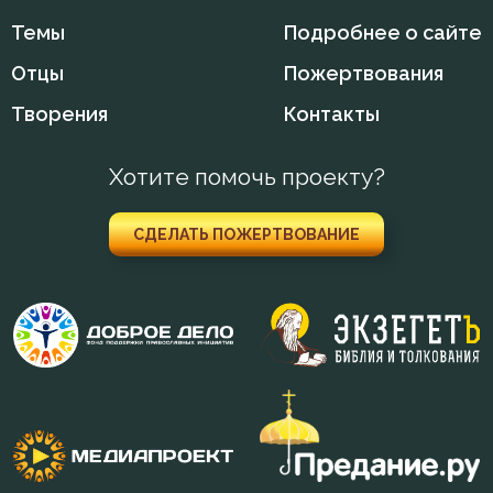
Темы
Подробнее о сайте
Исповедь
Отцы
Пожертвования
Исправление
Творения
Контакты
Истина
Хотите помочь проекту?
Любовь
СДЕЛАТЬ ПОЖЕРТВОВАНИЕ
Любовь Божия
Любовь к Богу
Месть
Милостыня
Мир