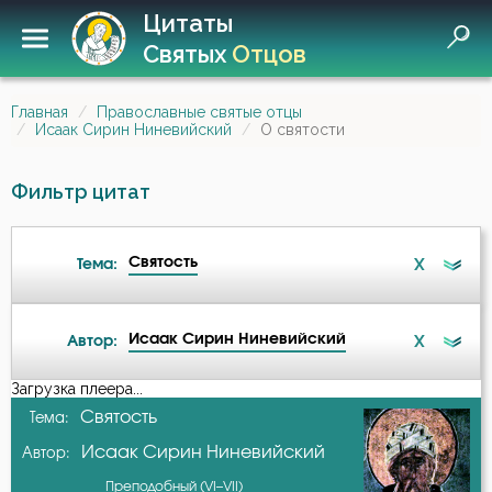
Цитаты
Святых
Отцов
Главная
Православные святые отцы
Исаак Сирин Ниневийский
О святости
Фильтр цитат
Святость
X
Тема:
Исаак Сирин Ниневийский
X
Автор:
Ад
Загрузка плеера...
А-я
Святость
Тема:
Бдение
Исаак Сирин Ниневийский
Автор:
Авва Дорофей
Бедность
Преподобный (VI–VII)