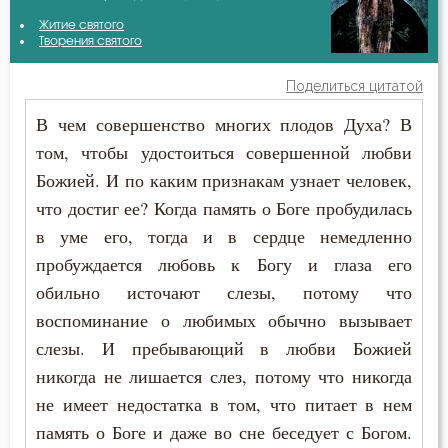
Авва Исайя (Скитский)
Житие святого
Безмолвие
Творения святого
Амвросий Оптинский (Гренков)
Беседа
Поделиться цитатой
Антоний Великий
В чем совершенство многих плодов Духа? В
Бесстрастие
том, чтобы удостоиться совершенной любви
Варсонофий Оптинский (Плиханков)
Бесы
Божией. И по каким признакам узнает человек,
Василий Великий
что достиг ее? Когда память о Боге пробудилась
Ближний
в уме его, тогда и в сердце немедленно
Григорий Богослов
Бог
пробуждается любовь к Богу и глаза его
Григорий Нисский
обильно источают слезы, потому что
Богатство
воспоминание о любимых обычно вызывает
Григорий Палама
слезы. И пребывающий в любви Божией
Богопознание
никогда не лишается слез, потому что никогда
Ефрем Сирин
Богоугождение
не имеет недостатка в том, что питает в нем
Игнатий Брянчанинов
память о Боге и даже во сне беседует с Богом.
Болезнь