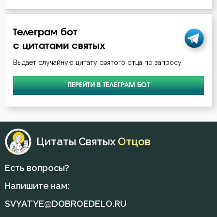
Еда
Телеграм бот
Ересь
с цитатами святых
Выдает случайную цитату святого отца по запросу
Жизнь
Жизнь вечная
ПЕРЕЙТИ В ТЕЛЕГРАМ БОТ
Забота
Зависть
Цитаты Святых
Отцов
Заповеди
Есть вопросы?
Зло
Напишите нам:
Злопамятство
SVYATYE@DOBROEDELO.RU
Искушение