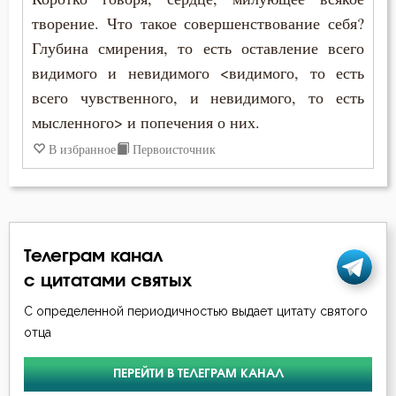
Нектарий Оптинский (Тихонов)
творение. Что такое совершенствование себя?
Гнев
Глубина смирения, то есть оставление всего
Николай Сербский
видимого и невидимого <видимого, то есть
Гордость
всего чувственного, и невидимого, то есть
Никон Оптинский (Беляев)
Грех
мысленного> и попечения о них.
Симеон Новый Богослов
В избранное
Первоисточник
Деньги
Тихон Задонский
Добро
Феофан Затворник
Добродетель
Телеграм канал
Друг
с цитатами святых
С определенной периодичностью выдает цитату святого
Дух Святой
отца
Духовная жизнь
ПЕРЕЙТИ В ТЕЛЕГРАМ КАНАЛ
Душа