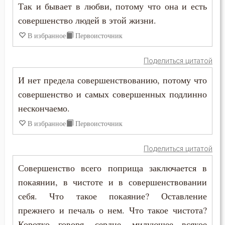
Так и бывает в любви, потому что она и есть
Иероним Стридонский
совершенство людей в этой жизни.
Борьба
Иоанн Златоуст
В избранное
Первоисточник
Будущее
Иоанн Кассиан Римлянин
Поделиться цитатой
Ведение
Иосиф Оптинский (Литовкин)
И нет предела совершенствованию, потому что
Вера
совершенство и самых совершенных подлинно
Исаак Сирин Ниневийский
нескончаемо.
Вечные муки
Исидор Пелусиот
В избранное
Первоисточник
Воздаяние
Лев Оптинский (Наголкин)
Поделиться цитатой
Воздержание
Совершенство всего поприща заключается в
Макарий Великий
Воля Божия
покаянии, в чистоте и в совершенствовании
Макарий Оптинский (Иванов)
себя. Что такое покаяние? Оставление
Воскресение
прежнего и печаль о нем. Что такое чистота?
Максим Исповедник
Воспитание
Коротко говоря, сердце, милующее всякое