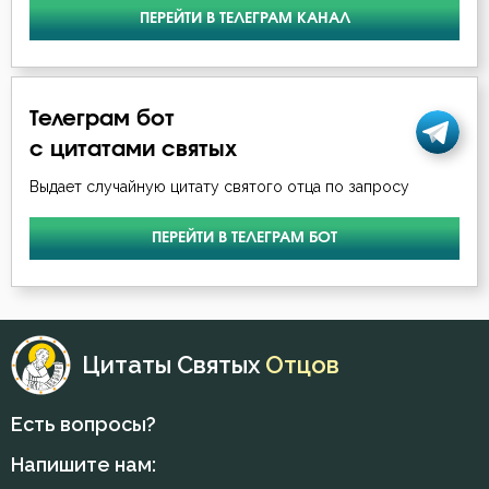
Нил Синайский
ПЕРЕЙТИ В ТЕЛЕГРАМ КАНАЛ
Борьба
Симеон Новый Богослов
Будущее
Телеграм бот
Ведение
с цитатами святых
Выдает случайную цитату святого отца по запросу
Вера
Вечные муки
ПЕРЕЙТИ В ТЕЛЕГРАМ БОТ
Воздаяние
Воздержание
Цитаты Святых
Отцов
Воля Божия
Есть вопросы?
Воскресение
Напишите нам:
Воспитание