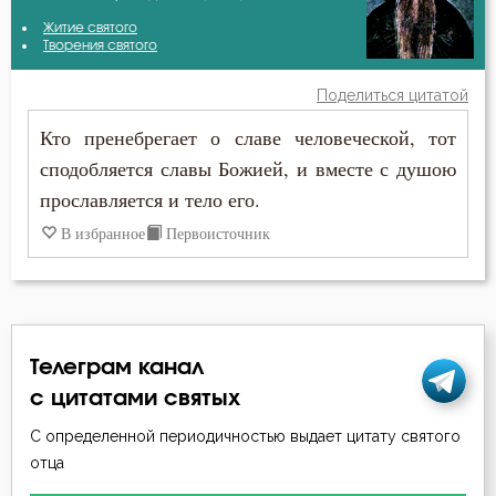
Амвросий Оптинский (Гренков)
Житие святого
Безмолвие
Творения святого
Варсонофий Оптинский (Плиханков)
Беседа
Поделиться цитатой
Василий Великий
Кто пренебрегает о славе человеческой, тот
Бесстрастие
сподобляется славы Божией, и вместе с душою
Григорий Богослов
Бесы
прославляется и тело его.
Игнатий Брянчанинов
В избранное
Первоисточник
Ближний
Иоанн Златоуст
Бог
Исаак Сирин Ниневийский
Богатство
Исидор Пелусиот
Телеграм канал
Богопознание
с цитатами святых
Макарий Великий
С определенной периодичностью выдает цитату святого
Богоугождение
отца
Макарий Оптинский (Иванов)
Болезнь