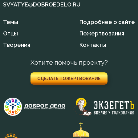
SVYATYE@DOBROEDELO.RU
Гнев
Темы
Подробнее о сайте
Гордость
Отцы
Пожертвования
Грех
Творения
Контакты
Деньги
Хотите помочь проекту?
Добро
СДЕЛАТЬ ПОЖЕРТВОВАНИЕ
Добродетель
Друг
Дух Святой
Духовная жизнь
Душа