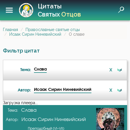
Цитаты
Святых
Отцов
Главная
Православные святые отцы
Исаак Сирин Ниневийский
О славе
Фильтр цитат
Слава
X
Тема:
Исаак Сирин Ниневийский
X
Автор:
Ад
Загрузка плеера...
А-я
Слава
Тема:
Бдение
Исаак Сирин Ниневийский
Автор:
Авва Исайя (Скитский)
Бедность
Преподобный (VI–VII)