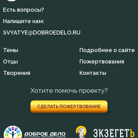
Есть вопросы?
Жизнь
Напишите нам:
Забота
SVYATYE@DOBROEDELO.RU
Закон Божий
Темы
Подробнее о сайте
Заповеди
Отцы
Пожертвования
Зло
Творения
Контакты
Знание
Хотите помочь проекту?
Искушение
СДЕЛАТЬ ПОЖЕРТВОВАНИЕ
Исповедь
Исправление
Истина