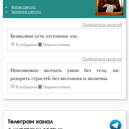
Амвросий Оптинский (Гренков)
Житие святого
Бесстрастие
Творения святого
Василий Великий
Бесы
Поделиться цитатой
Ефрем Сирин
Безмолвие есть отсечение зла.
Благодать
Игнатий Брянчанинов
В избранное
Первоисточник
Благоразумие
Иларион Оптинский (Пономарёв)
Поделиться цитатой
Благочестие
Невозможно молчать умом без тела, ни
Иоанн Златоуст
Ближний
разорить страстей без молчания и молитвы.
Иоанн Лествичник
В избранное
Первоисточник
Богопознание
Исаак Сирин Ниневийский
Борьба
Исидор Пелусиот
Ведение
Марк Подвижник
Телеграм канал
Вера