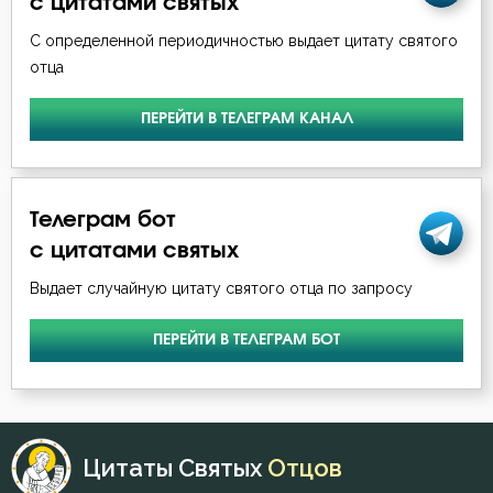
с цитатами святых
Никита Стифат
Воздаяние
С определенной периодичностью выдает цитату святого
отца
Никон Оптинский (Беляев)
Воля
Петр Дамаскин
ПЕРЕЙТИ В ТЕЛЕГРАМ КАНАЛ
Гнев
Серафим Саровский
Гонение
Феодор Студит
Телеграм бот
Грех
с цитатами святых
Девство
Выдает случайную цитату святого отца по запросу
Добро
ПЕРЕЙТИ В ТЕЛЕГРАМ БОТ
Добродетель
Дух Святой
Цитаты Святых
Отцов
Духовная жизнь