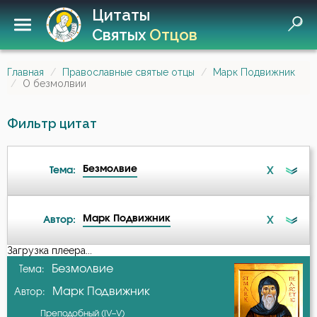
Цитаты
Святых
Отцов
Главная
Православные святые отцы
Марк Подвижник
О безмолвии
Фильтр цитат
Безмолвие
X
Тема:
Марк Подвижник
X
Автор:
Безмолвие
Загрузка плеера...
А-я
Безмолвие
Тема:
Беседа
Марк Подвижник
Автор:
Авва Исайя (Скитский)
Беспечность
Преподобный (IV–V)