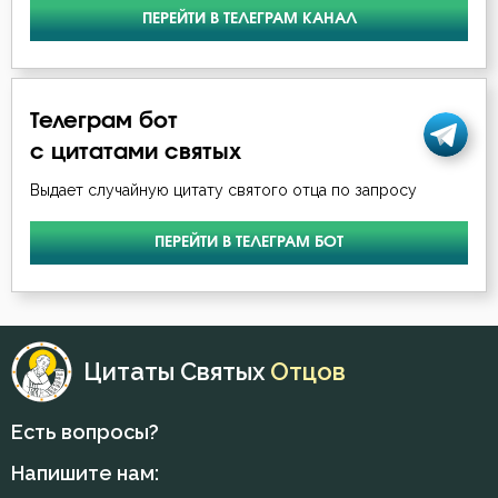
ПЕРЕЙТИ В ТЕЛЕГРАМ КАНАЛ
Вера
Вечные муки
Телеграм бот
Власть
с цитатами святых
Выдает случайную цитату святого отца по запросу
Воздержание
Воля
ПЕРЕЙТИ В ТЕЛЕГРАМ БОТ
Воскресение Христово
Глаза
Цитаты Святых
Отцов
Гордость
Есть вопросы?
Грех
Напишите нам:
Девство