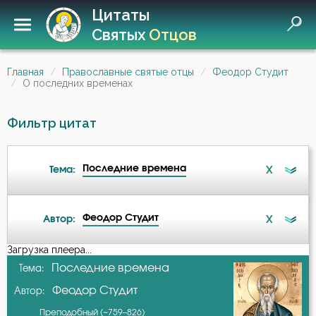
Цитаты
Святых
Отцов
Главная
Православные святые отцы
Феодор Студит
О последних временах
Фильтр цитат
Последние времена
X
Тема:
Феодор Студит
X
Автор:
Атеизм
Загрузка плеера...
А-я
Последние времена
Тема:
Бдение
Феодор Студит
Автор:
Варсонофий Оптинский (Плиханков)
Безмолвие
Преподобный (~759–826)