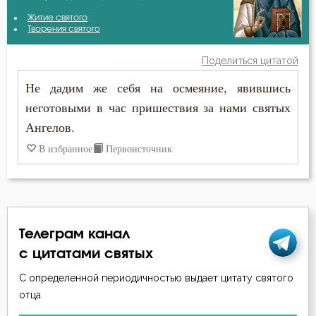
Василий Великий
Житие святого
Бесстрастие
Творения святого
Григорий Нисский
Бесы
Поделиться цитатой
Ефрем Сирин
Не дадим же себя на осмеяние, явившись
Благодарность
неготовыми в час пришествия за нами святых
Игнатий Брянчанинов
Благодать
Ангелов.
Иоанн Златоуст
В избранное
Первоисточник
Ближний
Исидор Пелусиот
Бог
Симеон Новый Богослов
Богопознание
Феодор Студит
Телеграм канал
Болезнь
с цитатами святых
С определенной периодичностью выдает цитату святого
Борьба
отца
Ведение