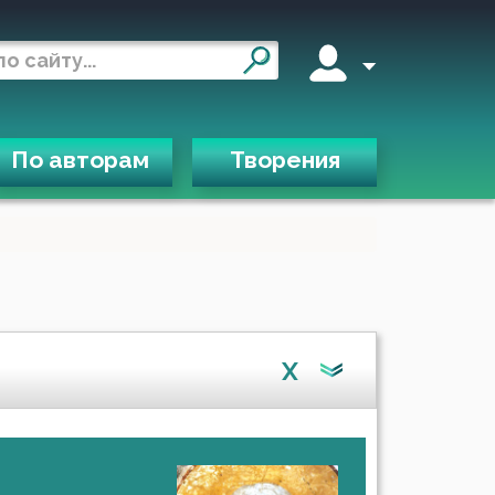
По авторам
Творения
X