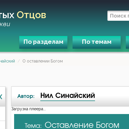
тых
Отцов
кви
По разделам
По темам
найский
О оставлении Богом
Нил Синайский
X
Автор:
Загрузка плеера...
А-я
Оставление Богом
Тема:
Авва Дорофей