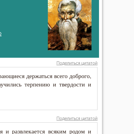
о
Поделиться цитатой
рающиеся держаться всего доброго,
аучились терпению и твердости и
Поделиться цитатой
ся и развлекается всяким родом и