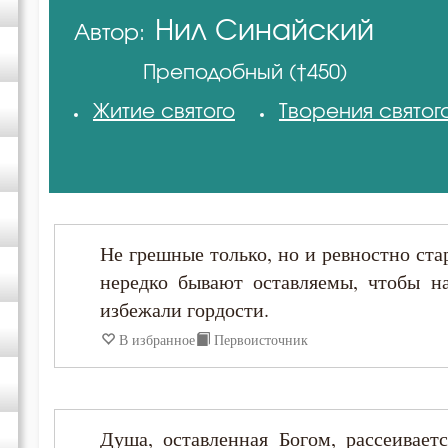
Нил Синайский
Автор:
Диадох
Преподобный (†450)
Ефрем Сирин
Житие святого
Творения святог
Иоанн Златоуст
Максим Исповедник
Не грешные только, но и ревностно ста
Никита Стифат
нередко бывают оставляемы, чтобы н
избежали гордости.
Нил Синайский
В избранное
Первоисточник
Феофан Затворник
Душа, оставленная Богом, рассеивает