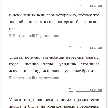
Моисей Оптинский (Путилов)
Поделиться цитатой
Дух Святой
В искушениях веди себя осторожно, потому что
Никита Стифат
они обличили многих, которые были выше
Духовная жизнь
Никодим Святогорец
тебя.
Душа
В избранное
Первоисточник
Никон Оптинский (Беляев)
Елеосвящение
Поделиться цитатой
Нил Синайский
Естество
...Когда истинно возлюбишь небесные блага...
Нил Сорский
тогда, именно тогда, увидишь страшные
Женщина
искушения, тогда испытаешь ужасные брани...
Петр Дамаскин
Жестокость
В избранное
Первоисточник
Серафим Саровский
Жизнь
Поделиться цитатой
Симеон Новый Богослов
Жизнь вечная
Много потрудившиеся в делах правды если
Тихон Задонский
иногда и будут на краткое время преодолены
Забота