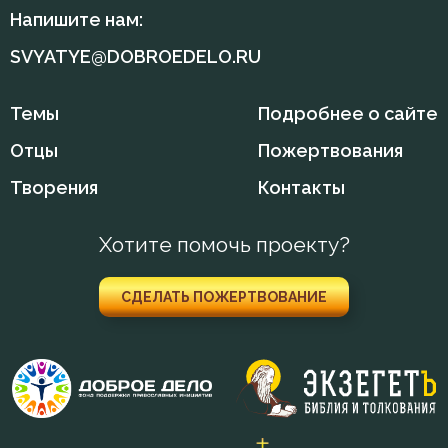
Месть
Напишите нам:
Милостыня
SVYATYE@DOBROEDELO.RU
Молитва
Темы
Подробнее о сайте
Мудрость
Отцы
Пожертвования
Мужество
Творения
Контакты
Мысли
Хотите помочь проекту?
Наказание
СДЕЛАТЬ ПОЖЕРТВОВАНИЕ
Наслаждение
Насмешка
Нерадение