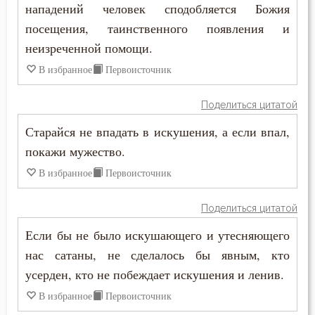
нападений человек сподобляется Божия
Иоанн Лествичник
посещения, таинственного появления и
Воспитание
Иосиф Оптинский (Литовкин)
неизреченной помощи.
Высокомерие
В избранное
Первоисточник
Исаак Сирин Ниневийский
Гнев
Поделиться цитатой
Исидор Пелусиот
Гнев Божий
Старайся не впадать в искушения, а если впал,
Исихий Иерусалимский
покажи мужество.
Гордость
Лев Оптинский (Наголкин)
В избранное
Первоисточник
Грех
Макарий Великий
Поделиться цитатой
Деньги
Если бы не было искушающего и утесняющего
Макарий Оптинский (Иванов)
Дети
нас сатаны, не сделалось бы явным, кто
Максим Исповедник
усерден, кто не побеждает искушения и ленив.
Добро
В избранное
Первоисточник
Марк Подвижник
Добродетель