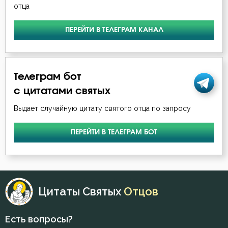
Клятва
отца
Крест
ПЕРЕЙТИ В ТЕЛЕГРАМ КАНАЛ
Крещение
Кротость
Телеграм бот
с цитатами святых
Лень
Выдает случайную цитату святого отца по запросу
Лицемерие
ПЕРЕЙТИ В ТЕЛЕГРАМ БОТ
Лукавство
Любовь
Любовь Божия
Цитаты Святых
Отцов
Любомудрие
Есть вопросы?