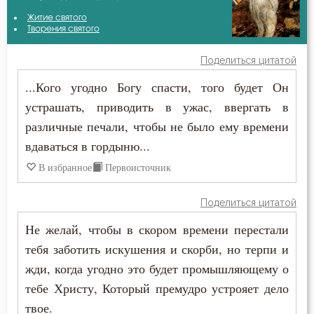
Авва Исайя (Скитский)
Житие святого
Бесстрастие
Творения святого
Авва Филимон
Бесы
Поделиться цитатой
Амвросий Оптинский (Гренков)
...Кого угодно Богу спасти, того будет Он
Благодарность
устрашать, приводить в ужас, ввергать в
Антоний Великий
Благодать
различные печали, чтобы не было ему времени
Антоний Оптинский (Путилов)
вдаваться в гордыню...
Ближний
В избранное
Первоисточник
Варсонофий Оптинский (Плиханков)
Блуд
Василий Великий
Поделиться цитатой
Бог
Не желай, чтобы в скором времени перестали
Григорий Богослов
Богатство
тебя заботить искушения и скорби, но терпи и
Григорий Нисский
жди, когда угодно это будет промышляющему о
Богопознание
тебе Христу, Который премудро устрояет дело
Григорий Палама
твое.
Богородица