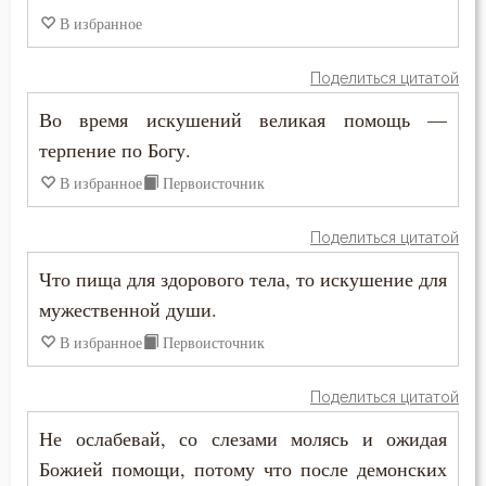
Григорий Синаит
В избранное
Богослужение
Диадох
Поделиться цитатой
Богоугождение
Во время искушений великая помощь —
Ефрем Сирин
Болезнь
терпение по Богу.
Зосима Палестинский
В избранное
Первоисточник
Борьба
Игнатий Брянчанинов
Вера
Поделиться цитатой
Иларион Оптинский (Пономарёв)
Что пища для здорового тела, то искушение для
Воздаяние
мужественной души.
Илия Екдик
Воздержание
В избранное
Первоисточник
Иоанн Златоуст
Воля Божия
Поделиться цитатой
Иоанн Карпафский
Воплощение
Не ослабевай, со слезами молясь и ожидая
Иоанн Кронштадтский
Божией помощи, потому что после демонских
Воскресение