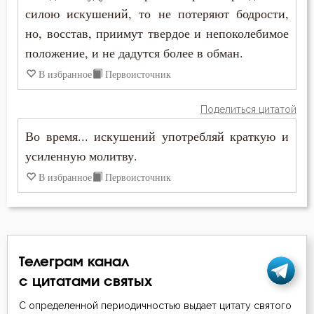
силою искушений, то не потеряют бодрости,
Феогност
Зависть
но, восстав, приимут твердое и непоколебимое
Феодор Студит
положение, и не дадутся более в обман.
Закон Божий
В избранное
Первоисточник
Феофан Затворник
Заповеди
Поделиться цитатой
Зло
Во время... искушений употребляй краткую и
усиленную молитву.
Злопамятство
В избранное
Первоисточник
Искушение
Исповедник
Исправление
Телеграм канал
с цитатами святых
Истина
С определенной периодичностью выдает цитату святого