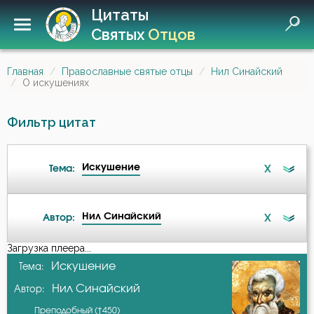
Цитаты
Святых
Отцов
Главная
Православные святые отцы
Нил Синайский
О искушениях
Фильтр цитат
Искушение
X
Тема:
Нил Синайский
X
Автор:
Ангел
Загрузка плеера...
А-я
Искушение
Тема:
Бдение
Нил Синайский
Автор:
Авва Дорофей
Бедность
Преподобный (†450)