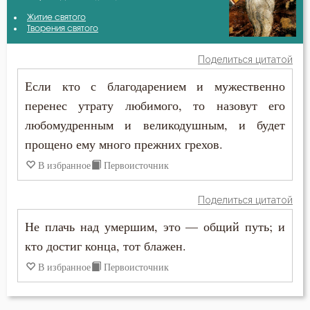
Антоний Оптинский (Путилов)
Житие святого
Бесстрастие
Творения святого
Василий Великий
Бесы
Поделиться цитатой
Григорий Нисский
Если кто с благодарением и мужественно
Благодарность
перенес утрату любимого, то назовут его
Ефрем Сирин
Благодать
любомудренным и великодушным, и будет
Иоанн Златоуст
прощено ему много прежних грехов.
Ближний
В избранное
Первоисточник
Иосиф Оптинский (Литовкин)
Блуд
Лев Оптинский (Наголкин)
Поделиться цитатой
Бог
Не плачь над умершим, это — общий путь; и
Макарий Оптинский (Иванов)
Богатство
кто достиг конца, тот блажен.
Нил Синайский
В избранное
Первоисточник
Богопознание
Силуан Афонский
Богородица