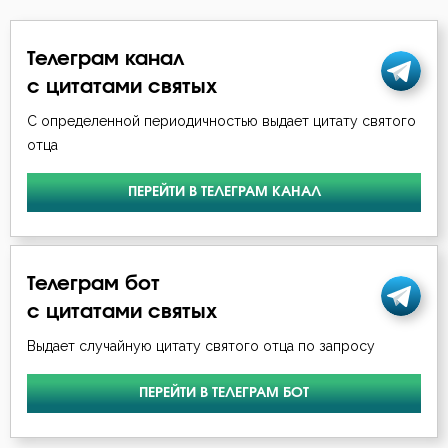
Феофан Затворник
Богослужение
Телеграм канал
Богоугождение
с цитатами святых
С определенной периодичностью выдает цитату святого
Болезнь
отца
Борьба
ПЕРЕЙТИ В ТЕЛЕГРАМ КАНАЛ
Вера
Воздаяние
Телеграм бот
Воздержание
с цитатами святых
Выдает случайную цитату святого отца по запросу
Воля Божия
ПЕРЕЙТИ В ТЕЛЕГРАМ БОТ
Воплощение
Воскресение