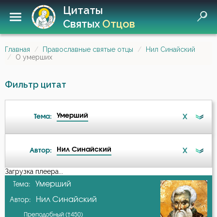
Цитаты
Святых
Отцов
Главная
Православные святые отцы
Нил Синайский
О умерших
Фильтр цитат
Умерший
X
Тема:
Нил Синайский
X
Автор:
Ангел
Загрузка плеера...
А-я
Умерший
Тема:
Бдение
Нил Синайский
Автор:
Амвросий Оптинский (Гренков)
Бедность
Преподобный (†450)