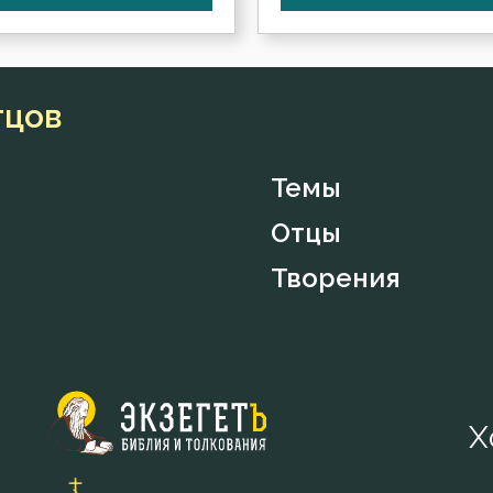
тцов
Темы
Отцы
Творения
Х