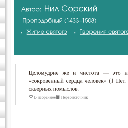
Нил Сорский
Автор:
Антоний Великий
Преподобный (1433–1508)
Варсонофий Оптинский (Плиханков)
Житие святого
Творения святог
Василий Великий
Григорий Богослов
Целомудрие же и чистота — это н
Григорий Нисский
«сокровенный сердца человек» (1 Пет. 
скверных помыслов.
Ерм
В избранное
Первоисточник
Ефрем Сирин
Игнатий Брянчанинов