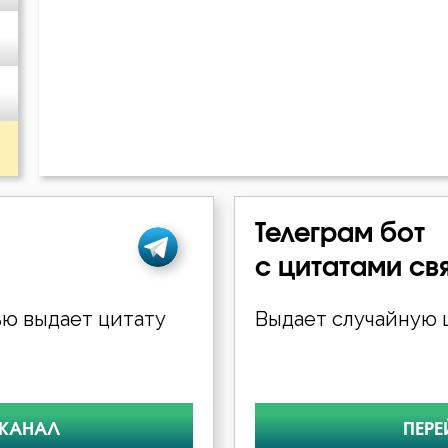
Максим Грек
Нил Синайский
Нил Сорский
Петр Дамаскин
Телеграм бот
Симеон Новый Богослов
с цитатами св
Феогност
ю выдает цитату
Выдает случайную ц
Феодор Эдесский
 КАНАЛ
ПЕРЕ