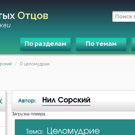
тых
Отцов
кви
По разделам
По темам
рский
О целомудрии
Нил Сорский
X
Автор:
Загрузка плеера...
А-я
Целомудрие
Тема:
Амвросий Оптинский (Гренков)