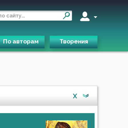
По авторам
Творения
X