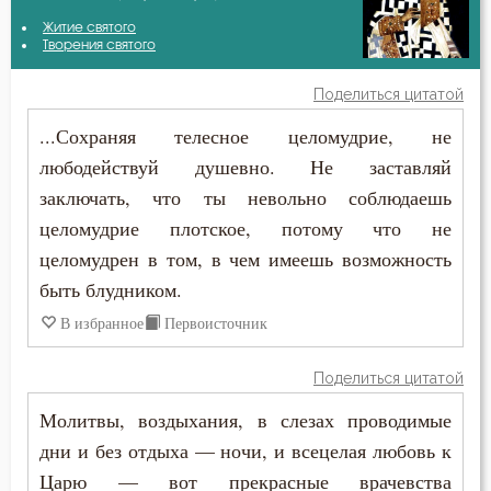
Антоний Великий
Житие святого
Бедность
Творения святого
Варсонофий Оптинский (Плиханков)
Бесы
Поделиться цитатой
Василий Великий
...Сохраняя телесное целомудрие, не
Благодарность
любодействуй душевно. Не заставляй
Григорий Богослов
Благодать
заключать, что ты невольно соблюдаешь
Григорий Нисский
целомудрие плотское, потому что не
Благоразумие
целомудрен в том, в чем имеешь возможность
Ерм
Благочестие
быть блудником.
Ефрем Сирин
В избранное
Первоисточник
Ближний
Игнатий Брянчанинов
Поделиться цитатой
Блуд
Иоанн Златоуст
Молитвы, воздыхания, в слезах проводимые
Бог
дни и без отдыха — ночи, и всецелая любовь к
Иоанн Кассиан Римлянин
Царю — вот прекрасные врачевства
Богатство