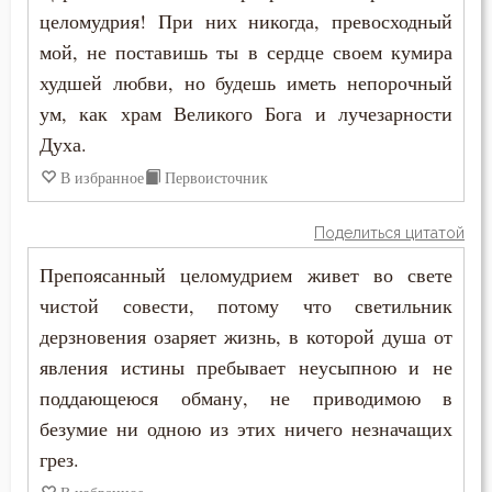
целомудрия! При них никогда, превосходный
Иоанн Лествичник
Богопознание
мой, не поставишь ты в сердце своем кумира
Иосиф Оптинский (Литовкин)
худшей любви, но будешь иметь непорочный
Богородица
ум, как храм Великого Бога и лучезарности
Исаак Сирин Ниневийский
Богоугождение
Духа.
Исидор Пелусиот
В избранное
Первоисточник
Болезнь
Киприан Карфагенский
Поделиться цитатой
Борьба
Лев Оптинский (Наголкин)
Препоясанный целомудрием живет во свете
Будущее
чистой совести, потому что светильник
Максим Грек
дерзновения озаряет жизнь, в которой душа от
Ведение
явления истины пребывает неусыпною и не
Нил Синайский
Вера
поддающеюся обману, не приводимою в
Нил Сорский
безумие ни одною из этих ничего незначащих
Вечные муки
грез.
Петр Дамаскин
Воздержание