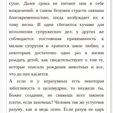
суше. Далее срока не питают они в себе
вожделений; в самом безумии страсти связаны
Жизнь
благовременностию, когда возбуждает их к
Забота
тому весна. И одни сбегаются кучами для
исполнения супружеских дел; у других же
Зависть
соблюдается постоянная привязанность к
милым супругам и хранится закон любви; а
Загробная жизнь
некоторым достаточно один раз в жизни
Закон Божий
рождать детей, как свидетельствуют о том те,
которые описали рождения животных и все,
Здоровье
что до них касается.
Зло
А если и у неразумных есть некоторая
заботливость о целомудрии, то неужели ты,
Искушение
Божие создание, не свяжешь всех законов
плоти, если захочешь? Человек так же уступчив
Исправление
разуму, как и медь огню. Если разум не царь