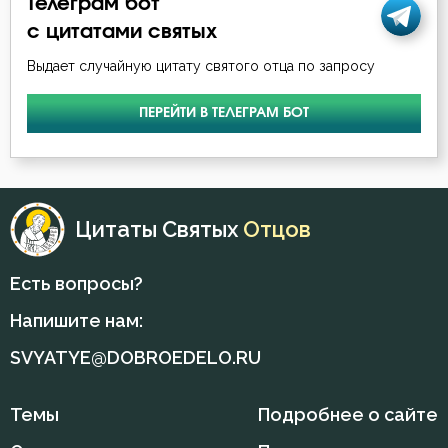
Телеграм бот
Обида
с цитатами святых
Общение
Выдает случайную цитату святого отца по запросу
Оскорбление
ПЕРЕЙТИ В ТЕЛЕГРАМ БОТ
Осуждение
Очищение
Цитаты Святых
Отцов
Падение
Память
Есть вопросы?
Напишите нам:
Печаль по Богу
SVYATYE@DOBROEDELO.RU
Плоть
Подвиг
Темы
Подробнее о сайте