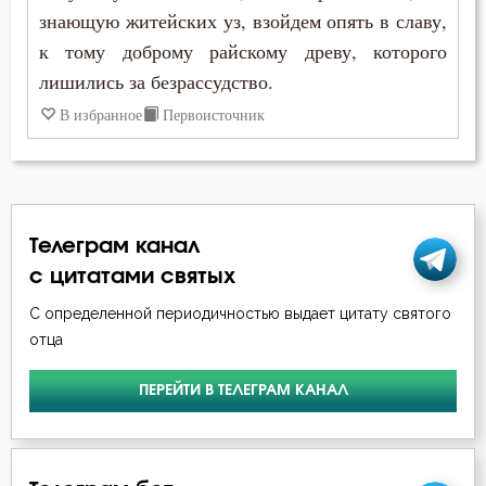
Монастырь
знающую житейских уз, взойдем опять в славу,
к тому доброму райскому древу, которого
Монах
лишились за безрассудство.
Мудрость
В избранное
Первоисточник
Мужество
Мученичество
Телеграм канал
Надежда
с цитатами святых
Наказание
С определенной периодичностью выдает цитату святого
отца
Наслаждение
ПЕРЕЙТИ В ТЕЛЕГРАМ КАНАЛ
Насмешка
Ненависть