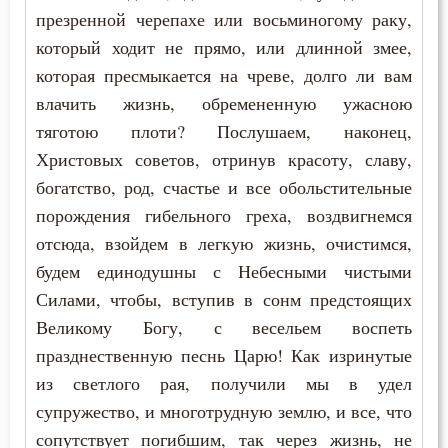
Лукавство
презренной черепахе или восьминогому раку,
который ходит не прямо, или длинной змее,
Любовь
которая пресмыкается на чреве, долго ли вам
Любовь к Богу
влачить жизнь, обремененную ужасною
тяготою плоти? Послушаем, наконец,
Любомудрие
Христовых советов, отринув красоту, славу,
Месть
богатство, род, счастье и все обольстительные
порождения гибельного греха, воздвигнемся
Милостыня
отсюда, взойдем в легкую жизнь, очистимся,
будем единодушны с Небесными чистыми
Мир
Силами, чтобы, вступив в сонм предстоящих
Миропомазание
Великому Богу, с весельем воспеть
празднественную песнь Царю! Как изринутые
Молитва
из светлого рая, получили мы в удел
Молчание
супружество, и многотрудную землю, и все, что
сопутствует погибшим, так через жизнь, не