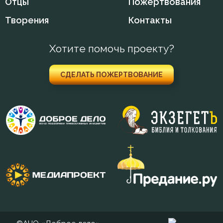
Отцы
Пожертвования
Подвижничество
Творения
Контакты
Подготовка к смерти
Хотите помочь проекту?
Познание себя
Помощь Божия
СДЕЛАТЬ ПОЖЕРТВОВАНИЕ
Порок
Пост
Похвала
Празднословие
Прелюбодеяние
Пример