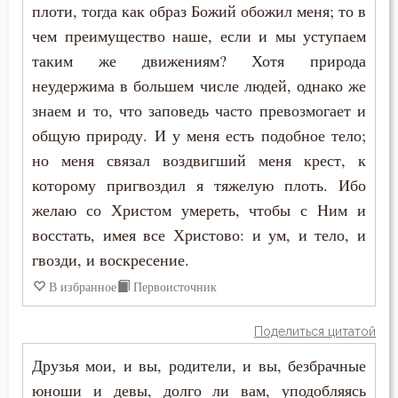
Истина
плоти, тогда как образ Божий обожил меня; то в
чем преимущество наше, если и мы уступаем
Клятва
таким же движениям? Хотя природа
Красота
неудержима в большем числе людей, однако же
знаем и то, что заповедь часто превозмогает и
Крест
общую природу. И у меня есть подобное тело;
но меня связал воздвигший меня крест, к
Крещение
которому пригвоздил я тяжелую плоть. Ибо
Крещение Господне
желаю со Христом умереть, чтобы с Ним и
восстать, имея все Христово: и ум, и тело, и
Кротость
гвозди, и воскресение.
Лень
В избранное
Первоисточник
Лицемерие
Поделиться цитатой
Ложь
Друзья мои, и вы, родители, и вы, безбрачные
юноши и девы, долго ли вам, уподобляясь