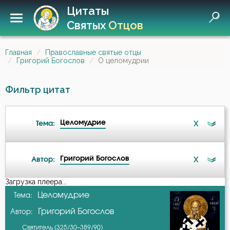
Цитаты
Святых
Отцов
Главная
Православные святые отцы
Григорий Богослов
О целомудрии
Фильтр цитат
Целомудрие
X
Тема:
Григорий Богослов
X
Автор:
Ангел
Загрузка плеера...
А-я
Целомудрие
Тема:
Атеизм
Григорий Богослов
Автор:
Амвросий Оптинский (Гренков)
Беда
Святитель (325/30–389/90)