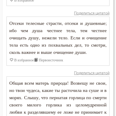
В избранное
Симеон Новый Богослов
Воплощение
Поделиться цитатой
Феогност
Воскресение Христово
Отсеки телесные страсти, отсеки и душевные;
Феодор Эдесский
ибо чем душа честнее тела, тем честнее
Воспитание
очищать душу, нежели тело. Если и очищение
тела есть одно из похвальных дел, то смотри,
Высокомерие
сколь важнее и выше очищение души.
Гнев
В избранное
Первоисточник
Гонение
Поделиться цитатой
Гордость
Общая всем матерь природа! Возвещу не свои,
но твои чудеса, какие ты расточила на суше и в
Господь
морях. Слышу, что пернатая горлица по смерти
Грех
своего милого горлика из целомудренной
любви к разделявшему ее ложе не принимает к
Девство