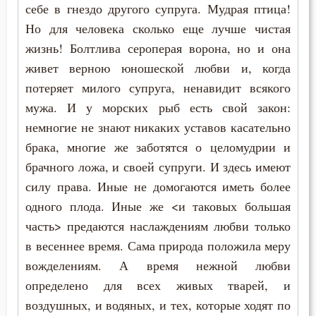
себе в гнездо другого супруга. Мудрая птица!
Но для человека сколько еще лучше чистая
Деньги
жизнь! Болтлива сероперая ворона, но и она
Добро
живет верною юношеской любви и, когда
потеряет милого супруга, ненавидит всякого
Добродетель
мужа. И у морских рыб есть свой закон:
Друг
немногие не знают никаких уставов касательно
брака, многие же заботятся о целомудрии и
Дух Святой
брачного ложа, и своей супруги. И здесь имеют
силу права. Иные не домогаются иметь более
Духовная жизнь
одного плода. Иные же <и таковых большая
Душа
часть> предаются наслаждениям любви только
в весеннее время. Сама природа положила меру
Еда
вожделениям. А время нежной любви
определено для всех живых тварей, и
Ересь
воздушных, и водяных, и тех, которые ходят по
Женщина