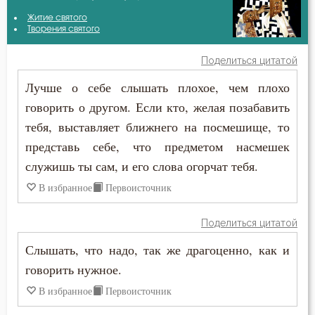
Авва Исайя (Скитский)
Житие святого
Бедность
Творения святого
Амвросий Оптинский (Гренков)
Бесы
Поделиться цитатой
Антоний Великий
Лучше о себе слышать плохое, чем плохо
Благодарность
говорить о другом. Если кто, желая позабавить
Антоний Оптинский (Путилов)
Благодать
тебя, выставляет ближнего на посмешище, то
Афанасий Великий
представь себе, что предметом насмешек
Благоразумие
служишь ты сам, и его слова огорчат тебя.
Василий Великий
Благочестие
В избранное
Первоисточник
Григорий Богослов
Ближний
Поделиться цитатой
Григорий Нисский
Блуд
Слышать, что надо, так же драгоценно, как и
Диадох
говорить нужное.
Бог
В избранное
Первоисточник
Димитрий Ростовский
Богатство