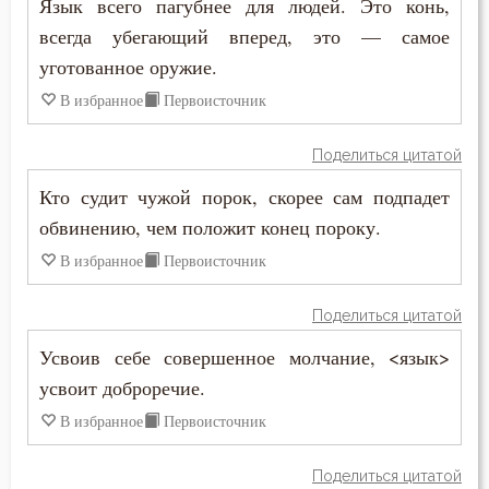
Язык всего пагубнее для людей. Это конь,
Филарет Московский (Дроздов)
всегда убегающий вперед, это — самое
Деньги
уготованное оружие.
Филофей Синайский
Добро
В избранное
Первоисточник
Добродетель
Поделиться цитатой
Друг
Кто судит чужой порок, скорее сам подпадет
обвинению, чем положит конец пороку.
Дух Святой
В избранное
Первоисточник
Духовная жизнь
Поделиться цитатой
Душа
Усвоив себе совершенное молчание, <язык>
усвоит доброречие.
Еда
В избранное
Первоисточник
Ересь
Поделиться цитатой
Женщина