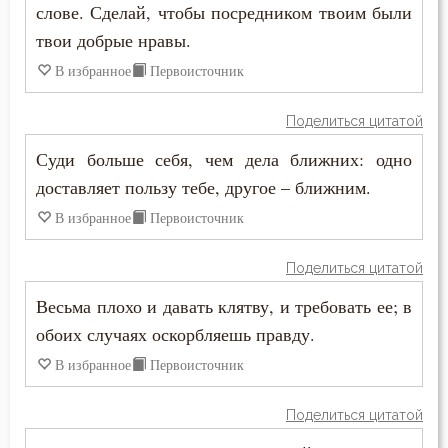
слове. Сделай, чтобы посредником твоим были
Никодим Святогорец
твои добрые нравы.
Воплощение
Николай Сербский
В избранное
Первоисточник
Воскресение Христово
Нил Синайский
Поделиться цитатой
Воспитание
Пимен Великий
Суди больше себя, чем дела ближних: одно
Высокомерие
доставляет пользу тебе, другое – ближним.
Серафим Саровский
В избранное
Первоисточник
Гнев
Симеон Новый Богослов
Гонение
Поделиться цитатой
Тихон Задонский
Весьма плохо и давать клятву, и требовать ее; в
Гордость
обоих случаях оскорбляешь правду.
Феодор Студит
Господь
В избранное
Первоисточник
Феодор Эдесский
Грех
Поделиться цитатой
Феофан Затворник
Девство