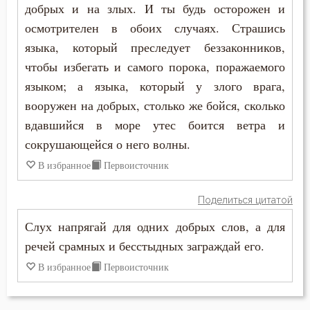
Лукавство
добрых и на злых. И ты будь осторожен и
осмотрителен в обоих случаях. Страшись
Любовь
языка, который преследует беззаконников,
Любовь к Богу
чтобы избегать и самого порока, поражаемого
языком; а языка, который у злого врага,
Любомудрие
вооружен на добрых, столько же бойся, сколько
вдавшийся в море утес боится ветра и
Месть
сокрушающейся о него волны.
Милостыня
В избранное
Первоисточник
Мир
Поделиться цитатой
Миропомазание
Слух напрягай для одних добрых слов, а для
речей срамных и бесстыдных заграждай его.
Молитва
В избранное
Первоисточник
Молчание