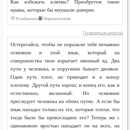
Истина
Как избежать клятвы? Приобретем такие
нравы, которые бы внушали доверие.
Клятва
В избранное
Первоисточник
Красота
Поделиться цитатой
Крест
Остерегайся, чтобы не поразили тебя нечаянно
осмеяние и злой язык, который на
Крещение
совершенства твои изрыгает змеиный яд. Два
Крещение Господне
пути у человека, и поругание бывает двоякое.
Один путь плох; он приводит и к концу
Кротость
плохому. Другой путь хорош; и конец его, как и
Лень
естественно, желанный. Но осмеяние
преследует человека на обоих путях. А если бы
Лицемерие
язык нападал только на тех, которые плохи, что
тогда было бы превосходнее его? Теперь же с
Ложь
одинаковою яростью нападает он на всех, на