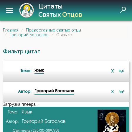
Цитаты
Святых
Отцов
Главная
Православные святые отцы
Григорий Богослов
О языке
Фильтр цитат
Язык
X
Тема:
Григорий Богослов
X
Автор:
Ангел
Загрузка плеера...
А-я
Язык
Тема:
Атеизм
Григорий Богослов
Автор:
Авва Дорофей
Беда
Святитель (325/30–389/90)