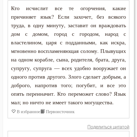
Кто исчислит все те огорчения, какие
Жизнь
причиняет язык? Если захочет, без всякого
труда, в одну минуту, заставит он враждовать
Забота
дом с домом, город с городом, народ с
Зависть
властелином, царя с подданными, как искра,
мгновенно воспламеняющая солому. Плывущих
Загробная жизнь
на одном корабле, сына, родителя, брата, друга,
супругу, супруга — всех удобно вооружает он
Закон Божий
одного против другого. Злого сделает добрым, а
Здоровье
доброго, напротив того; погубит, и все это
опять переиначит. Кто переможет слово? Язык
Зло
мал; но ничто не имеет такого могущества.
Искушение
В избранное
Первоисточник
Исправление
Поделиться цитатой