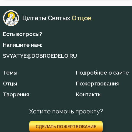
Обида
Общение
Цитаты Святых
Отцов
Оскорбление
Есть вопросы?
Осуждение
Напишите нам:
Очищение
SVYATYE@DOBROEDELO.RU
Падение
Темы
Подробнее о сайте
Память
Отцы
Пожертвования
Творения
Контакты
Печаль по Богу
Плоть
Хотите помочь проекту?
Подвиг
СДЕЛАТЬ ПОЖЕРТВОВАНИЕ