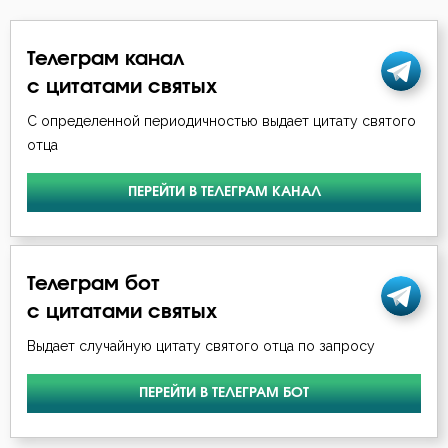
Монастырь
Монах
Телеграм канал
с цитатами святых
Мудрость
С определенной периодичностью выдает цитату святого
Мужество
отца
Мученичество
ПЕРЕЙТИ В ТЕЛЕГРАМ КАНАЛ
Надежда
Наказание
Телеграм бот
с цитатами святых
Наслаждение
Выдает случайную цитату святого отца по запросу
Насмешка
ПЕРЕЙТИ В ТЕЛЕГРАМ БОТ
Ненависть