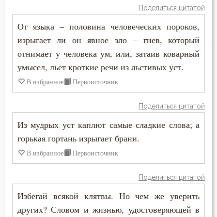
Поделиться цитатой
Ефрем Сирин
Богопознание
От языка – половина человеческих пороков,
Игнатий Брянчанинов
изрыгает ли он явное зло – гнев, который
Богородица
отнимает у человека ум, или, затаив коварный
Иоанн Златоуст
Богоугождение
умысел, льет кроткие речи из льстивых уст.
Иоанн Карпафский
В избранное
Первоисточник
Болезнь
Иоанн Лествичник
Борьба
Поделиться цитатой
Иосиф Оптинский (Литовкин)
Из мудрых уст каплют самые сладкие слова; а
Будущее
горькая гортань изрыгает брани.
Исаак Сирин Ниневийский
Ведение
В избранное
Первоисточник
Исидор Пелусиот
Вера
Поделиться цитатой
Макарий Великий
Вечные муки
Избегай всякой клятвы. Но чем же уверить
Максим Грек
других? Словом и жизнью, удостоверяющей в
Воздержание