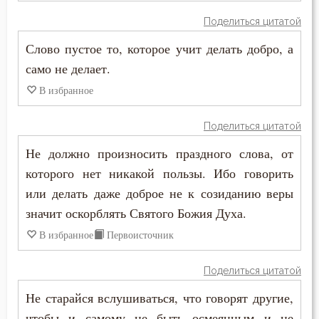
Поделиться цитатой
Дело
Слово пустое то, которое учит делать добро, а
Деньги
само не делает.
В избранное
Дети
Поделиться цитатой
Добро
Не должно произносить праздного слова, от
Добродетель
которого нет никакой пользы. Ибо говорить
или делать даже доброе не к созиданию веры
Друг
значит оскорблять Святого Божия Духа.
Дух Святой
В избранное
Первоисточник
Душа
Поделиться цитатой
Еда
Не старайся вслушиваться, что говорят другие,
чтобы и самому не быть осмеянным и не