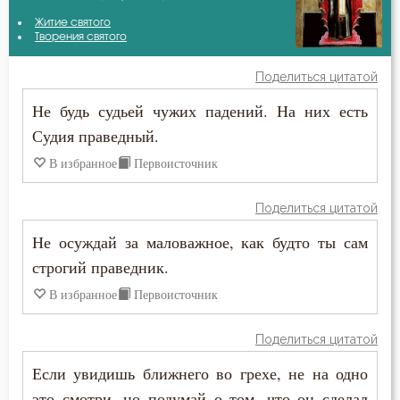
Авва Исайя (Скитский)
Житие святого
Беда
Творения святого
Амвросий Оптинский (Гренков)
Бедность
Поделиться цитатой
Антоний Великий
Не будь судьей чужих падений. На них есть
Безмолвие
Судия праведный.
Антоний Оптинский (Путилов)
Бесстрастие
В избранное
Первоисточник
Афанасий Великий
Бесы
Поделиться цитатой
Василий Великий
Благодарность
Не осуждай за маловажное, как будто ты сам
Григорий Богослов
строгий праведник.
Благодать
В избранное
Первоисточник
Григорий Нисский
Благоразумие
Диадох
Поделиться цитатой
Благочестие
Если увидишь ближнего во грехе, не на одно
Димитрий Ростовский
Ближний
это смотри, но подумай о том, что он сделал