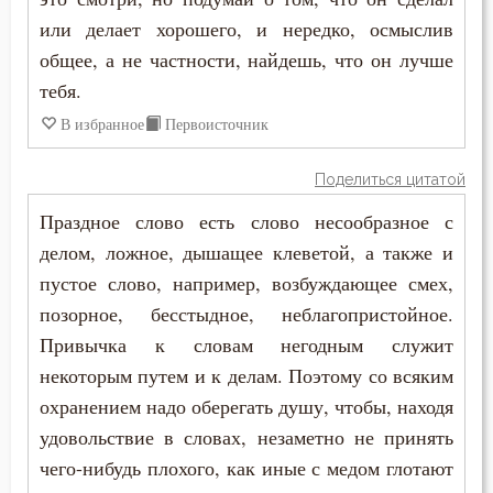
Ефрем Сирин
или делает хорошего, и нередко, осмыслив
Блуд
общее, а не частности, найдешь, что он лучше
Игнатий Брянчанинов
тебя.
Бог
Иоанн Златоуст
В избранное
Первоисточник
Богатство
Иоанн Карпафский
Поделиться цитатой
Богопознание
Иоанн Лествичник
Праздное слово есть слово несообразное с
Богоугождение
делом, ложное, дышащее клеветой, а также и
Иосиф Оптинский (Литовкин)
пустое слово, например, возбуждающее смех,
Болезнь
позорное, бесстыдное, неблагопристойное.
Исаак Сирин Ниневийский
Борьба
Привычка к словам негодным служит
Исидор Пелусиот
некоторым путем и к делам. Поэтому со всяким
Будущее
охранением надо оберегать душу, чтобы, находя
Макарий Великий
удовольствие в словах, незаметно не принять
Ведение
чего-нибудь плохого, как иные с медом глотают
Максим Грек
Вера