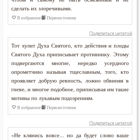
Елеосвящение
сделать их злоречивыми.
Ересь
В избранное
Первоисточник
Женщина
Поделиться цитатой
Жизнь
Тот хулит Духа Святого, кто действия и плоды
Святого Духа приписывает противнику. Этому
Жизнь вечная
подвергаются многие, нередко усердного
Забота
опрометчиво называя тщеславным, того, кто
проявляет добрую ревность, ложно обвиняя в
Зависть
гневе, и многое подобное, приписывая им такие
мотивы по лукавым подозрениям.
Закон Божий
В избранное
Первоисточник
Заповеди
Поделиться цитатой
Здоровье
«Не клянись вовсе... но да будет слово ваше