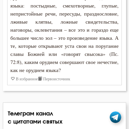
Клятва
языка: постыдные, смехотворные, глупые,
непристойные речи, пересуды, празднословие,
Колдовство
лживые клятвы, ложные свидетельства,
Кощунство
наговоры, оклеветания – все это и гораздо еще
большее число зол – это произведение языка. А
Красота
те, которые открывают уста свои на поругание
славы Божией или «говорят свысока» (Пс.
Крест
72:8), каким орудием совершают свое нечестие,
Крещение
как не орудием языка?
В избранное
Первоисточник
Кротость
Лень
Лесть
Телеграм канал
Лицемерие
с цитатами святых