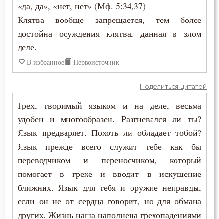
Зло
«да, да», «нет, нет» (Мф. 5:34,37)
Клятва вообще запрещается, тем более
Злопамятство
достойна осуждения клятва, данная в злом
Знание
деле.
В избранное
Первоисточник
Идолопоклонство
Поделиться цитатой
Икона
Грех, творимый языком и на деле, весьма
Искушение
удобен и многообразен. Разгневался ли ты?
Язык предваряет. Похоть ли обладает тобой?
Исповедник
Язык прежде всего служит тебе как бы
Исповедь
переводчиком и переносчиком, который
помогает в грехе и вводит в искушение
Исправление
ближних. Язык для тебя и оружие неправды,
Истина
если он не от сердца говорит, но для обмана
других. Жизнь наша наполнена грехопадениями