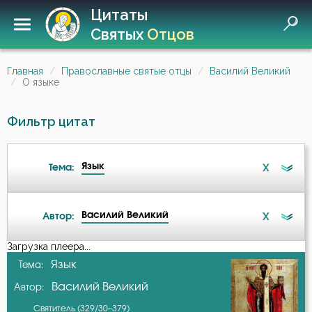
Цитаты
Святых
Отцов
Главная
Православные святые отцы
Василий Великий
О языке
Фильтр цитат
Язык
X
Тема:
Василий Великий
X
Автор:
Ангел
Загрузка плеера...
А-я
Язык
Тема:
Ангел Хранитель
Василий Великий
Автор:
Авва Дорофей
Атеизм
Святитель (329/30–379)