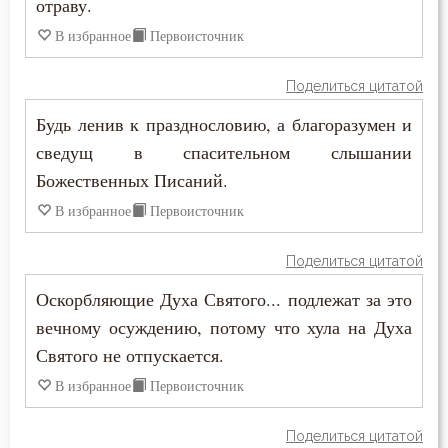
отраву.
Никодим Святогорец
В избранное
Первоисточник
Вечные муки
Николай Сербский
Воздаяние
Поделиться цитатой
Нил Синайский
Будь ленив к празднословию, а благоразумен и
Воздержание
сведущ в спасительном слышании
Пимен Великий
Война
Божественных Писаний.
Серафим Саровский
В избранное
Первоисточник
Воля
Симеон Новый Богослов
Поделиться цитатой
Воля Божия
Тихон Задонский
Оскорбляющие Духа Святого... подлежат за это
Воплощение
вечному осуждению, потому что хула на Духа
Феодор Студит
Святого не отпускается.
Воскресение
Феодор Эдесский
В избранное
Первоисточник
Воспитание
Феофан Затворник
Поделиться цитатой
Врач