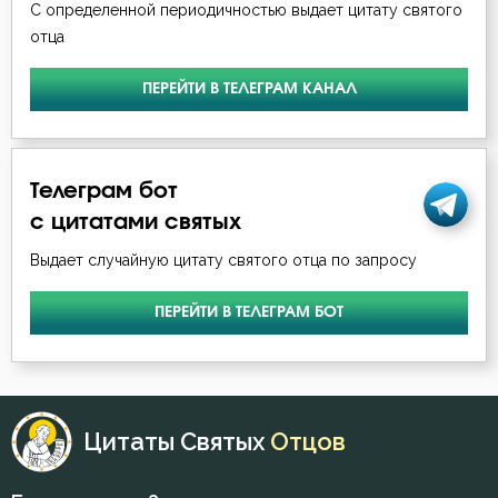
Ложь
С определенной периодичностью выдает цитату святого
отца
Лукавство
ПЕРЕЙТИ В ТЕЛЕГРАМ КАНАЛ
Любовь
Любовь Божия
Телеграм бот
Любовь к Богу
с цитатами святых
Любомудрие
Выдает случайную цитату святого отца по запросу
Милостыня
ПЕРЕЙТИ В ТЕЛЕГРАМ БОТ
Мир
Молитва
Цитаты Святых
Отцов
Монах