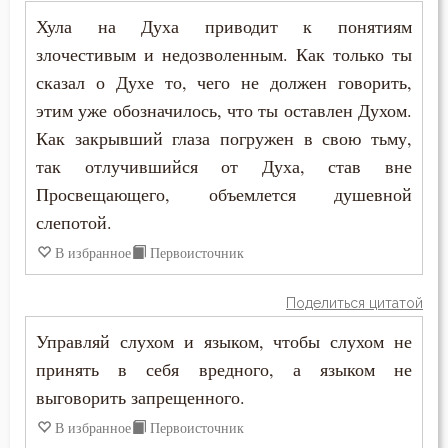
Филарет Московский (Дроздов)
Хула на Духа приводит к понятиям
Высокомерие
злочестивым и недозволенным. Как только ты
Филофей Синайский
сказал о Духе то, чего не должен говорить,
Гадание
этим уже обозначилось, что ты оставлен Духом.
Глаза
Как закрывший глаза погружен в свою тьму,
так отлучившийся от Духа, став вне
Гнев
Просвещающего, объемлется душевной
слепотой.
Гнев Божий
В избранное
Первоисточник
Гордость
Поделиться цитатой
Господь
Управляй слухом и языком, чтобы слухом не
Гость
принять в себя вредного, а языком не
выговорить запрещенного.
Грех
В избранное
Первоисточник
Девство