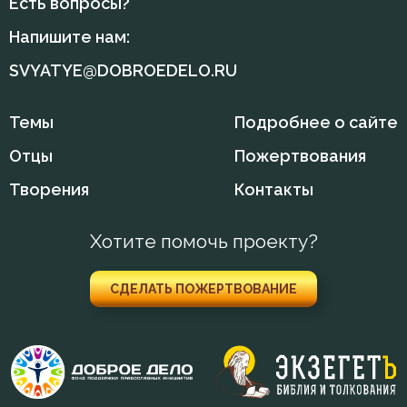
Есть вопросы?
Мудрость
Напишите нам:
Мученичество
SVYATYE@DOBROEDELO.RU
Мысли
Темы
Подробнее о сайте
Надежда
Отцы
Пожертвования
Наказание
Творения
Контакты
Наслаждение
Хотите помочь проекту?
Начальство
СДЕЛАТЬ ПОЖЕРТВОВАНИЕ
Ненависть
Нерадение
Обличение