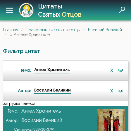
Цитаты
Святых
Отцов
Главная
Православные святые отцы
Василий Великий
О Ангеле Хранителе
Фильтр цитат
Ангел Хранитель
X
Тема:
Василий Великий
X
Автор:
Ангел
Загрузка плеера...
А-я
Ангел Хранитель
Тема:
Ангел Хранитель
Василий Великий
Автор:
Амвросий Медиоланский
Атеизм
Святитель (329/30–379)