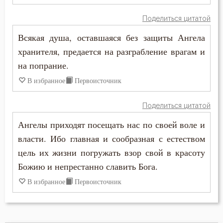
Блуд
Поделиться цитатой
Всякая душа, оставшаяся без защиты Ангела
Бог
хранителя, предается на разграбление врагам и
Богатство
на попрание.
В избранное
Первоисточник
Богопознание
Поделиться цитатой
Богоугождение
Ангелы приходят посещать нас по своей воле и
Болезнь
власти. Ибо главная и сообразная с естеством
цель их жизни погружать взор свой в красоту
Борьба
Божию и непрестанно славить Бога.
Будущее
В избранное
Первоисточник
Ведение
Вера