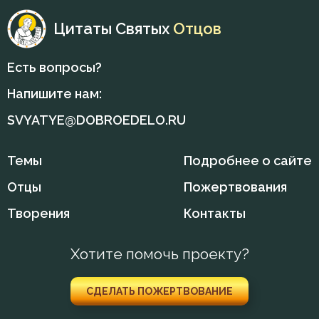
Цитаты Святых
Отцов
Высокомерие
Гадание
Есть вопросы?
Напишите нам:
Глаза
SVYATYE@DOBROEDELO.RU
Гнев
Гнев Божий
Темы
Подробнее о сайте
Отцы
Пожертвования
Гордость
Творения
Контакты
Господь
Хотите помочь проекту?
Гость
Грех
СДЕЛАТЬ ПОЖЕРТВОВАНИЕ
Девство