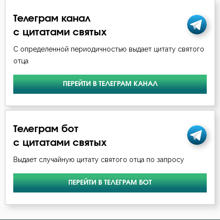
Телеграм канал
Вечные муки
с цитатами святых
Воздаяние
С определенной периодичностью выдает цитату святого
отца
Воздержание
ПЕРЕЙТИ В ТЕЛЕГРАМ КАНАЛ
Война
Воля
Телеграм бот
Воля Божия
с цитатами святых
Воплощение
Выдает случайную цитату святого отца по запросу
Воскресение
ПЕРЕЙТИ В ТЕЛЕГРАМ БОТ
Воспитание
Врач