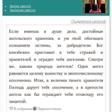
Василий Великий
Житие святого
Беда
Творения святого
Иоанн Златоуст
Бедность
Поделиться цитатой
Феодор Эдесский
Если имеешь в душе дела, достойные
Безмолвие
ангельского хранения, и ум твой обогащен
Феофан Затворник
Бесстрастие
познанием истины, за добродетели Бог
Филарет Московский (Дроздов)
неизбежно приставит к тебе стражей и
Бесы
хранителей и оградит тебя ангелами. Смотри
Благодарность
же, какова природа ангелов! Один ангел
равняется целому воинству и многочисленному
Благодать
ополчению. Итак, в величии твоего хранителя
Господь дарует тебе ополчение, а в крепости
Благоразумие
ангела как бы ограждает тебя отовсюду его
Благочестие
защитой.
В избранное
Первоисточник
Ближний