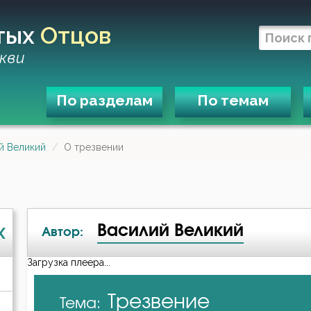
тых
Отцов
кви
По разделам
По темам
й Великий
О трезвении
Василий Великий
X
Автор:
Загрузка плеера...
А-я
Трезвение
Тема:
Авва Дорофей