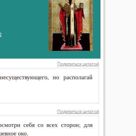
о
Поделиться цитатой
 несуществующего, но располагай
Поделиться цитатой
осмотри себя со всех сторон; для
евное око.