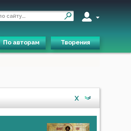
По авторам
Творения
X