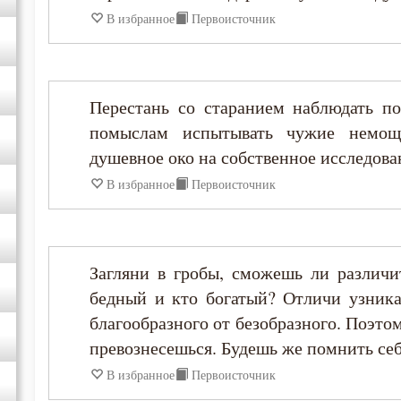
В избранное
Первоисточник
Ефрем Сирин
Игнатий Брянчанинов
Перестань со старанием наблюдать по
помыслам испытывать чужие немощи
Иоанн Златоуст
душевное око на собственное исследова
В избранное
Первоисточник
Исаак Сирин Ниневийский
Исидор Пелусиот
Загляни в гробы, сможешь ли различит
Исихий Иерусалимский
бедный и кто богатый? Отличи узника
благообразного от безобразного. Поэто
Лев Оптинский (Наголкин)
превознесешься. Будешь же помнить себя
В избранное
Первоисточник
Макарий Великий