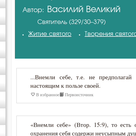
Василий Великий
Автор:
Авва Исайя (Скитский)
Святитель (329/30–379)
Амвросий Медиоланский
Житие святого
Творения святог
Антоний Великий
Варсонофий Оптинский (Плиханков)
...Внемли себе, т.е. не предполагай
Василий Великий
настоящим к пользе своей.
В избранное
Первоисточник
Григорий Палама
Диадох
«Внемли себе» (Втор. 15:9), то есть 
охранения себя содержи неусыпным душ
Димитрий Ростовский