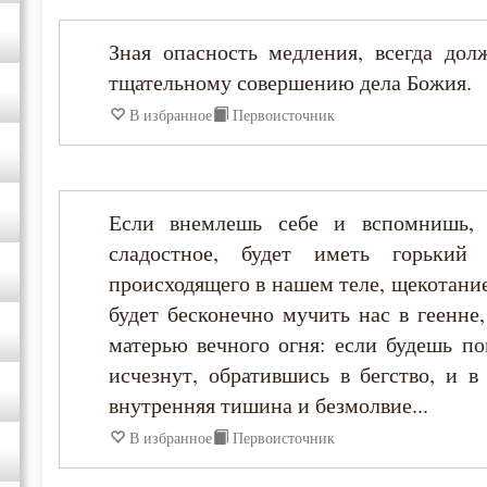
Симеон Новый Богослов
Зная опасность медления, всегда дол
тщательному совершению дела Божия.
Тихон Задонский
В избранное
Первоисточник
Феогност
Феодор Студит
Если внемлешь себе и вспомнишь, 
сладостное, будет иметь горький 
Феофан Затворник
происходящего в нашем теле, щекотание
будет бесконечно мучить нас в геенне
Филофей Синайский
матерью вечного огня: если будешь по
исчезнут, обратившись в бегство, и в
внутренняя тишина и безмолвие...
В избранное
Первоисточник