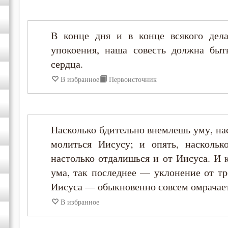
Макарий Оптинский (Иванов)
В конце дня и в конце всякого дела
упокоения, наша совесть должна быт
Максим Исповедник
сердца.
Никифор Уединенник
В избранное
Первоисточник
Николай Сербский
Насколько бдительно внемлешь уму, на
Никон Оптинский (Беляев)
молиться Иисусу; и опять, наскольк
настолько отдалишься и от Иисуса. И 
Нил Синайский
ума, так последнее — уклонение от тр
Иисуса — обыкновенно совсем омрачает
Пимен Великий
В избранное
Серафим Саровский