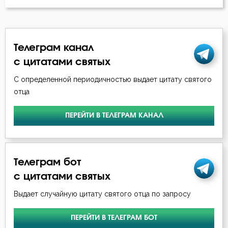
Елеосвящение
Ересь
Женщина
Телеграм канал
с цитатами святых
Жизнь
С определенной периодичностью выдает цитату святого
Жизнь вечная
отца
Забота
ПЕРЕЙТИ В ТЕЛЕГРАМ КАНАЛ
Зависть
Закон Божий
Телеграм бот
с цитатами святых
Заповеди
Выдает случайную цитату святого отца по запросу
Здоровье
ПЕРЕЙТИ В ТЕЛЕГРАМ БОТ