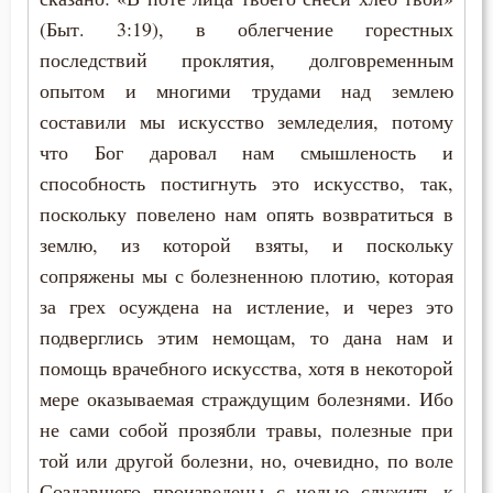
(Быт. 3:19), в облегчение горестных
Высокомерие
последствий проклятия, долговременным
опытом и многими трудами над землею
Гадание
составили мы искусство земледелия, потому
Глаза
что Бог даровал нам смышленость и
способность постигнуть это искусство, так,
Гнев
поскольку повелено нам опять возвратиться в
землю, из которой взяты, и поскольку
Гнев Божий
сопряжены мы с болезненною плотию, которая
Гордость
за грех осуждена на истление, и через это
подверглись этим немощам, то дана нам и
Господь
помощь врачебного искусства, хотя в некоторой
Гость
мере оказываемая страждущим болезнями. Ибо
не сами собой прозябли травы, полезные при
Грех
той или другой болезни, но, очевидно, по воле
Создавшего произведены с целью служить к
Девство