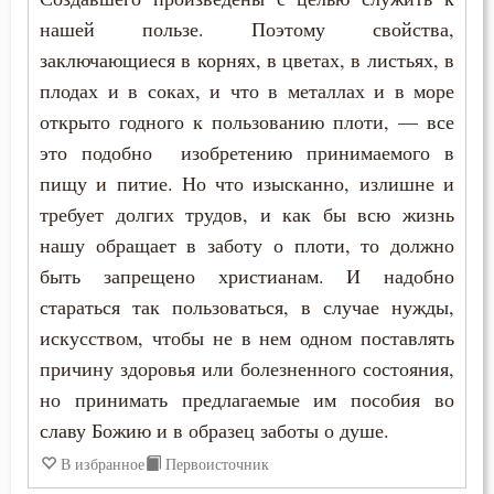
нашей пользе. Поэтому свойства,
Дело
заключающиеся в корнях, в цветах, в листьях, в
плодах и в соках, и что в металлах и в море
Деньги
открыто годного к пользованию плоти, — все
Дети
это подобно изобретению принимаемого в
пищу и питие. Но что изысканно, излишне и
Добро
требует долгих трудов, и как бы всю жизнь
нашу обращает в заботу о плоти, то должно
Добродетель
быть запрещено христианам. И надобно
Друг
стараться так пользоваться, в случае нужды,
искусством, чтобы не в нем одном поставлять
Дух Святой
причину здоровья или болезненного состояния,
Душа
но принимать предлагаемые им пособия во
славу Божию и в образец заботы о душе.
Еда
В избранное
Первоисточник