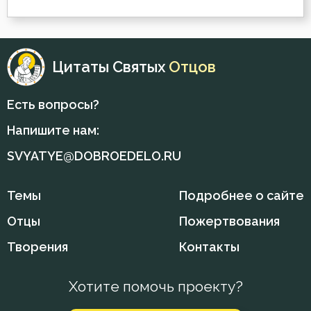
Зло
Злопамятство
Цитаты Святых
Отцов
Знание
Идолопоклонство
Есть вопросы?
Икона
Напишите нам:
SVYATYE@DOBROEDELO.RU
Искушение
Исповедник
Темы
Подробнее о сайте
Отцы
Пожертвования
Исповедь
Творения
Контакты
Исправление
Истина
Хотите помочь проекту?