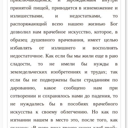
принятой пищей, приводится в изнеможение и
Вечные муки
излишествами, и недостатками, то
распоряжающий всею нашею жизнью Бог
Воздаяние
дозволил нам врачебное искусство, которое, в
Воздержание
образец душевного врачевания, имеет целью
избавлять от излишнего и восполнять
Война
недостаточное. Как если бы мы жили еще в раю
сладости, то не имели бы нужды в
Воля
земледельческих изобретениях и трудах; так
Воля Божия
если бы не подвержены были страданиям по
дарованию, какое сообщено нам при
Воплощение
сотворении и сохранялось нами до падения, то
Воскресение
не нуждались бы в пособиях врачебного
искусства к своему облегчению. Но как по
Воспитание
изгнании нашем в место это, после того, как
сказано: «В поте лица твоего снеси хлеб твой»
Врач