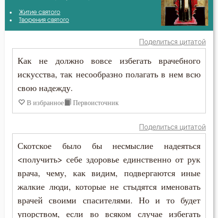
Василий Великий
Житие святого
Беда
Творения святого
Диадох
Бедность
Поделиться цитатой
Иоанн Кронштадтский
Как не должно вовсе избегать врачебного
Безмолвие
искусства, так несообразно полагать в нем всю
Иосиф Оптинский (Литовкин)
Бесстрастие
свою надежду.
Макарий Великий
В избранное
Первоисточник
Бесы
Феофан Затворник
Благодарность
Поделиться цитатой
Скотское было бы несмыслие надеяться
Благодать
<получить> себе здоровье единственно от рук
Благоразумие
врача, чему, как видим, подвергаются иные
жалкие люди, которые не стыдятся именовать
Благочестие
врачей своими спасителями. Но и то будет
упорством, если во всяком случае избегать
Ближний