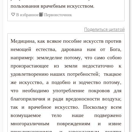
пользования врачебным искусством.
Блуд
В избранное
Первоисточник
Бог
Поделиться цитатой
Богатство
Медицина, как всякое пособие искусств против
немощей естества, дарована нам от Бога,
Богопознание
например: земледелие потому, что само собою
Богоугождение
произрастающее из земли недостаточно к
удовлетворению наших потребностей; ткацкое
Болезнь
же искусство, а подобно и зодчество потому,
что необходимо употребление покровов для
Борьба
благоприличия и ради вредоносности воздуха;
Будущее
так и врачебное искусство. Поскольку всем
возмущаемое тело наше подвержено
Ведение
многоразличным повреждениям и извне
Вера
приключающимся, и зарождаемым внутри