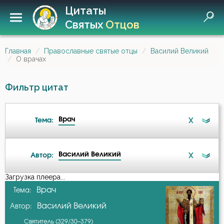
Цитаты
Святых
Отцов
Главная
Православные святые отцы
Василий Великий
О врачах
Фильтр цитат
Врач
X
Тема:
Василий Великий
X
Автор:
Ангел
Загрузка плеера...
А-я
Врач
Тема:
Ангел Хранитель
Василий Великий
Автор:
Авва Дорофей
Атеизм
Святитель (329/30–379)