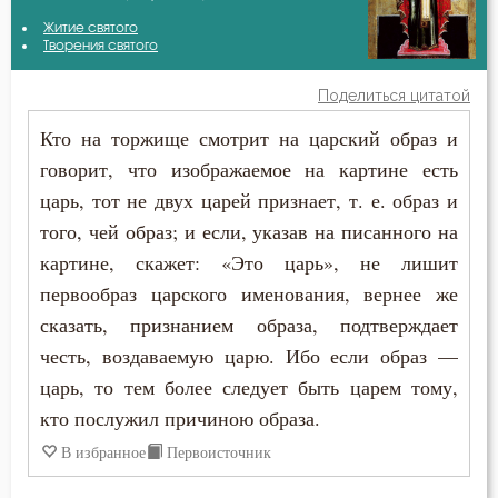
Варсонофий Оптинский (Плиханков)
Житие святого
Беда
Творения святого
Василий Великий
Бедность
Поделиться цитатой
Григорий Палама
Кто на торжище смотрит на царский образ и
Безмолвие
говорит, что изображаемое на картине есть
Иоанн Дамаскин
Бесстрастие
царь, тот не двух царей признает, т. е. образ и
Иоанн Златоуст
того, чей образ; и если, указав на писанного на
Бесы
картине, скажет: «Это царь», не лишит
Феодор Студит
Благодарность
первообраз царского именования, вернее же
Феофан Затворник
сказать, признанием образа, подтверждает
Благодать
честь, воздаваемую царю. Ибо если образ —
царь, то тем более следует быть царем тому,
Благоразумие
кто послужил причиною образа.
Благочестие
В избранное
Первоисточник
Ближний