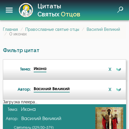
Цитаты
Святых
Отцов
Главная
Православные святые отцы
Василий Великий
О иконах
Фильтр цитат
Икона
X
Тема:
Василий Великий
X
Автор:
Ангел
Загрузка плеера...
А-я
Икона
Тема:
Ангел Хранитель
Василий Великий
Автор:
Амвросий Оптинский (Гренков)
Атеизм
Святитель (329/30–379)