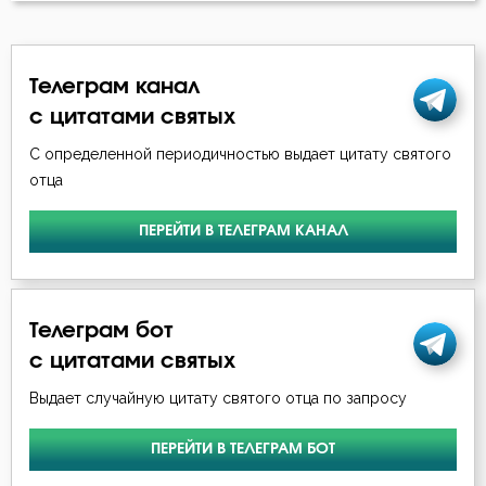
Блуд
Телеграм канал
Бог
с цитатами святых
Богатство
С определенной периодичностью выдает цитату святого
отца
Богопознание
ПЕРЕЙТИ В ТЕЛЕГРАМ КАНАЛ
Богоугождение
Болезнь
Телеграм бот
Борьба
с цитатами святых
Будущее
Выдает случайную цитату святого отца по запросу
Ведение
ПЕРЕЙТИ В ТЕЛЕГРАМ БОТ
Вера