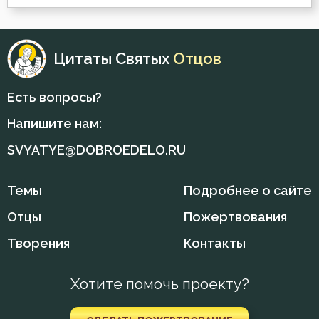
Вечные муки
Цитаты Святых
Отцов
Воздаяние
Воздержание
Есть вопросы?
Напишите нам:
Война
SVYATYE@DOBROEDELO.RU
Воля
Воля Божия
Темы
Подробнее о сайте
Отцы
Пожертвования
Воплощение
Творения
Контакты
Воскресение
Хотите помочь проекту?
Воспитание
Врач